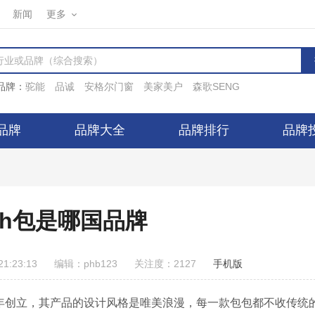
新闻
更多
品牌：
驼能
品诚
安格尔门窗
美家美户
森歌SENG
品牌
品牌大全
品牌排行
品牌
esh包是哪国品牌
1:23:13
编辑：phb123
关注度：2127
手机版
17年创立，其产品的设计风格是唯美浪漫，每一款包包都不收传统