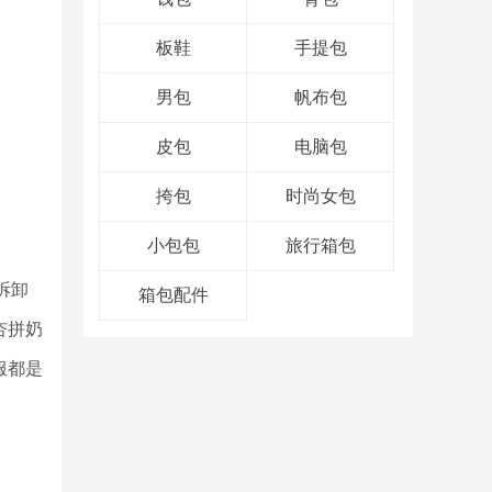
板鞋
手提包
男包
帆布包
皮包
电脑包
挎包
时尚女包
小包包
旅行箱包
拆卸
箱包配件
杏拼奶
服都是