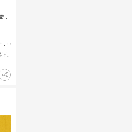
带，
个，中
得下。