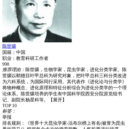
陈世骧
国籍：
中国
职业：
教育科研工作者
998
推荐理由：
陈世骧，生物学家，昆虫学家，进化分类学家。陈
世骧以鞘翅目叶甲总科为研究对象，把叶甲总科三科分类改进
为六科系统，为国际同行采用。其代表作《进化论与分类学》
将物种概念、进化原理和特征分析综合为进化分类学的一个理
论体系。陈世骧培养的学生有中国科学院西安分院原党组书
记、副院长杨星科等。
【展开】
TOP 10
标签：
举报
排名规则：
《世界十大昆虫学家-法布尔榜上有名(被誉为昆虫