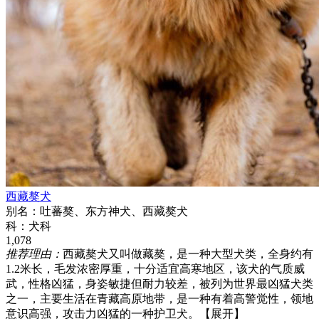
西藏獒犬
别名：
吐蕃獒、东方神犬、西藏獒犬
科：
犬科
1,078
推荐理由：
西藏獒犬又叫做藏獒，是一种大型犬类，全身约有
1.2米长，毛发浓密厚重，十分适宜高寒地区，该犬的气质威
武，性格凶猛，身姿敏捷但耐力较差，被列为世界最凶猛犬类
之一，主要生活在青藏高原地带，是一种有着高警觉性，领地
意识高强，攻击力凶猛的一种护卫犬。
【展开】