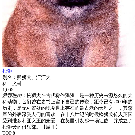
松狮
别名：
熊狮犬、汪汪犬
科：
犬科
1,006
推荐理由：
松狮犬在古代称作獢獢，是一种历史来源悠久的犬
科动物，它们曾在史书上留下自己的传说，距今已有2000年的
历史，是无可置疑的现今世上存在的最古老的犬种之一，其憨
厚的外表深受人们的喜欢，在十八世纪的时候松狮犬传入英国
受到维多利亚女王的宠爱，在英国引发起一场狂热，并成立了
松狮犬的俱乐部。
【展开】
TOP 8