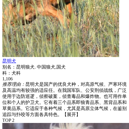
昆明犬
别名：
昆明狼犬. 中国狼犬,国犬
科：
犬科
1,106
推荐理由：
昆明犬是国产的优良犬种，对高原气候、严寒环境
及高温均有较强的适应任。在我国军队、公安刑侦战线，广泛
使用于边防巡逻，侦察破案，侦查毒品和爆炸物。也可用作单
位和个人的护卫犬。它有着三个品系即狼青品系、黑背品系和
草黄品系。它适应于各种气候，尤其是高原立体气候，在鉴别
追踪与扑咬等方面各具特色。
【展开】
TOP 2