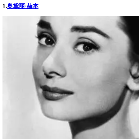
1.
奥黛丽·赫本