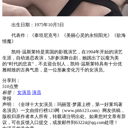
出生日期：1975年10月5日
代表作：《泰坦尼克号》《美丽心灵的永恒阳光》《欲海
情魔》
凯特·温斯莱特是英国的影视演艺，在1994年开始的演艺
生涯，自幼迷恋表演，5岁参演舞台剧，她跳出了以瘦为美
的“时代的悲哀”，不去迎合别人，凯特·温斯莱特具有十分优
雅精致的古典气质，是一位形象变化万千的女演员。
分享到：
510
点赞
标签：
女演员
演员
举报
声明：
《全球十大​女演员：玛丽莲·梦露上榜，第一好莱坞著
名演员》一文由排行榜123网（www.phb123.com）网友供稿，
版权归原作者本人所有，转载请注明出处。如果您对文章有异
议，可在反馈入口提交，或发邮件到63224@qq.com处理！