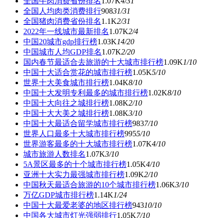
全国牛肉消费省份排名
1.07K
4
/31
全国人均肉类消费排行
908
31
/31
全国猪肉消费省份排名
1.1K
2
/31
2022年一线城市最新排名
1.07K
2
/4
中国20城市gdp排行榜
1.03K
14
/20
中国城市人均GDP排名
1.07K
2
/20
国内春节最适合去旅游的十大城市排行榜
1.09K
1
/10
中国十大适合赏花的城市排行榜
1.05K
5
/10
世界十大美食城市排行榜
1.04K
8
/10
中国十大发明专利最多的城市排行榜
1.02K
8
/10
中国十大向往之城排行榜
1.08K
2
/10
中国十大大美之城排行榜
1.08K
3
/10
中国十大最适合留学城市排行榜
983
7
/10
世界人口最多十大城市排行榜
995
5
/10
世界游客最多的十大城市排行榜
1.07K
4
/10
城市旅游人数排名
1.07K
3
/10
5A景区最多的十个城市排行榜
1.05K
4
/10
亚洲十大实力最强城市排行榜
1.09K
2
/10
中国秋天最适合旅游的10个城市排行榜
1.06K
3
/10
万亿GDP城市排行榜
1.14K
1
/24
中国十大最爱老婆的地区排行榜
943
10
/10
中国各大城市灯光强弱排行
1.05K
7
/10