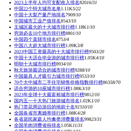
2023上半年人均可支配收入排名
820
16
/31
中国22个特大城市名单
1.11K
5
/22
中国十大梨产量产地排名
790
9
/10
中国城市工业产值排名
854
3
/10
主城区最大的十大城市排行榜
1.18K
1
/10
穷游必去10个地方排行榜
880
1
/10
中国四个直辖市排名
875
3
/4
中国八大超大城市排行榜
1.09K
3
/8
2023中国工资最高的十大城市排行榜
950
3
/20
中国十大适合毕业游的城市排行榜
1.05K
4
/10
明朝十大城市排行榜
893
4
/10
秋天旅游最适合的城市排行榜
928
8
/10
中国最具人才吸引力城市排行榜
953
3
/10
70个大中城市二手住宅销售价格指数排行榜
863
58
/70
适合穷游的10座城市排行榜
1.08K
3
/10
2023年全球十大最富裕城市排行榜
981
2
/10
国内五一十大热门旅游城市排名
1.02K
1
/10
热门赏花周边游目的地前十名
923
10
/10
全国各省市离婚率排行榜
1.08K
4
/28
各省居民家庭人均禽类消费量排名
998
23
/31
全国羊肉消费省份排名
1.05K
11
/31