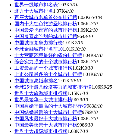
世界一线城市排名表
1.03K
3
/10
北方十大城市排名
1.07K
4
/10
百座大城市名单首公布排行榜
1.02K
65
/104
国内十大红色旅游圣地排行榜
1.06K
2
/10
中国最爱吃夜宵的城市排行榜
1.09K
2
/10
中国最喜欢吃甜的城市排行榜
964
8
/10
中国城市竞争力排行榜
1.01K
7
/10
全球金融城市排名前10
1.01K
10
/10
十大营商环境最好的省份排行榜
1.04K
4
/10
综合实力强的十个城市排行榜
1.08K
2
/10
工资最高的十个城市排行榜
1.02K
9
/10
上市公司最多的十个城市排行榜
1.01K
8
/10
中国城市离婚率排名
1.01K
10
/10
全球25个最具经济实力的城市排行榜
1.06K
9
/25
世界十大旅游城市排行榜
1.15K
1
/10
世界最繁华十大城市排行榜
967
9
/10
中国离婚率最高的十大城市排行榜
983
8
/10
中国结婚最贵的十大城市排行榜
979
9
/10
中国风水最好十大城市排行榜
1.08K
2
/10
中国最美夜景十大城市排行榜
998
6
/10
世界十大超级城市排行榜
1.03K
7
/10