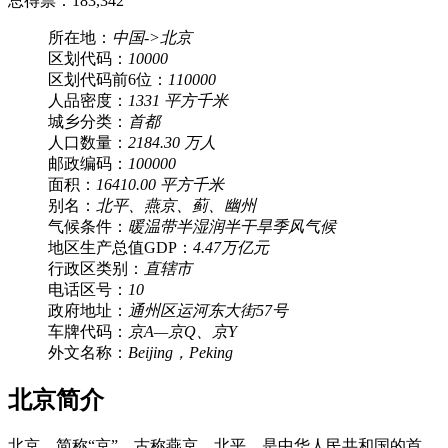
总得票：183,342
所在地：
中国->北京
区划代码：
10000
区划代码前6位：
110000
人品密度：
1331 平方千米
城乡分类：
首都
人口数量：
2184.30 万人
邮政编码：
100000
面积：
16410.00 平方千米
别名：
北平、燕京、蓟、幽州
气候条件：
暖温带半湿润半干旱季风气候
地区生产总值GDP：
4.47万亿元
行政区类别：
直辖市
电话区号：
10
政府地址：
通州区运河东大街57号
车牌代码：
京A—京Q、京Y
外文名称：
Beijing，Peking
北京简介
北京，简称“京”，古称燕京、北平，是中华人民共和国的首