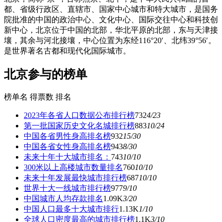
都、省级行政区、直辖市、国家中心城市和特大城市，是国务
院批准的中国的政治中心、文化中心、国际交往中心和科技创
新中心，北京位于中国的北部，华北平原的北部，东与天津接
壤，其余与河北接壤，中心位置为东经116°20′、北纬39°56′。
是世界著名古都和现代化国际城市。
北京参与的榜单
榜单名
得票数
排名
2023年各省人口数据公布排行榜
732
4
/23
第一批国家历史文化名城排行榜
883
10
/24
中国各省男性身高排名榜
932
15
/30
中国各省女性身高排名榜
943
8
/30
未来十年十大城市排名：
743
10
/10
300米以上高楼城市数量排名
760
10
/10
未来十年发展最快城市排行榜
687
10
/10
世界十大一线城市排行榜
977
9
/10
中国城市人均存款排名
1.09K
3
/20
中国人口最多十大城市排行
1.13K
1
/10
全球人口密度最高的城市排行榜
1.1K
3
/10