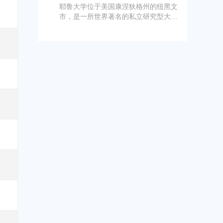
学、法学、商学、医学和自然科学等多
耶鲁大学位于美国康涅狄格州的纽黑文
个领域有卓越学术声誉，教授团队由世
市，是一所世界著名的私立研究型大
界级学者组成，校友网络遍布全球，包
学，同时也是常春藤联盟的成员之一。
括政治家、企业家、学者、艺术家和科
纽黑文市距离纽约市约80英里，位于康
学家等。在US News美国大学本科排名
涅狄格州南部。
中位列第三，在2024年QS世界大学综
合排名中位列第十。