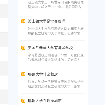
波士顿大学是一所世界知名的顶尖研究
型大学，成立于1636年，是美国最古老
的大学之一，也是美国最重要的高等教
育机构之一。该校是北美顶尖大学协会
和美国大学协会的成员，曾多次进入世
波士顿大学是常春藤吗
问
界大学排名前100名，在商科、医学等
波士顿大学虽然有着悠久历史和实力雄
领域排名靠前。校友资源丰富，包括政
厚的私立研究型大学背景，但并非常春
界要员、商界巨头等。波士顿大学毕业
藤盟校的成员，即不属于哈佛大学、耶
生就业率和平均薪资较高，商科毕业生
鲁大学等八所学校之一。常春藤盟校在
平均起薪超过6万美元。综上所述，波
美国社会享有崇高地位，被视为高质量
美国常春藤大学有哪些学校
问
士顿大学已达到世界一流大学的水平。
教育的象征。
常青藤盟校是由哈佛、耶鲁、哥伦比亚
和普林斯顿等大学组成的，后来宾夕法
尼亚大学、达特茅斯学院、布朗大学、
康奈尔大学也加入其中。这些学校一直
以来享有很高的声誉。
耶鲁大学什么档次
问
耶鲁大学是一所座落在美国康涅狄格州
纽黑文的顶尖私立研究型大学，是常春
藤盟校之一。建校于1701年，是美国东
北部历史悠久的名校之一，享有世界上
最负盛名之一。在人文科学、社会科
耶鲁大学在哪座城市
问