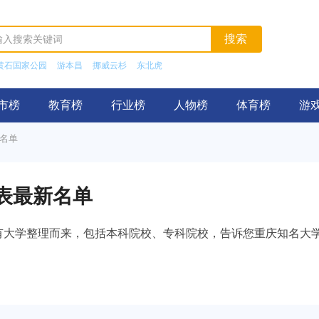
黄石国家公园
游本昌
挪威云杉
东北虎
市榜
教育榜
行业榜
人物榜
体育榜
游
新名单
览表最新名单
现有大学整理而来，包括本科院校、专科院校，告诉您重庆知名大