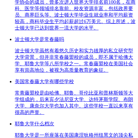
学协会的成员，曾多次进入世界大学排名前100名，在商
科、医学等领域排名靠前。校友资源丰富，包括政界要
员、商界巨头等。波士顿大学毕业生就业率和平均薪资
较高，商科毕业生平均起薪超过6万美元。综上所述，波
士顿大学已达到世界一流大学的水平。
波士顿大学是常春藤吗
波士顿大学虽然有着悠久历史和实力雄厚的私立研究型
大学背景，但并非常春藤盟校的成员，即不属于哈佛大
学、耶鲁大学等八所学校之一。常春藤盟校在美国社会
享有崇高地位，被视为高质量教育的象征。
美国常春藤大学有哪些学校
常青藤盟校是由哈佛、耶鲁、哥伦比亚和普林斯顿等大
学组成的，后来宾夕法尼亚大学、达特茅斯学院、布朗
大学、康奈尔大学也加入其中。这些学校一直以来享有
很高的声誉。
耶鲁大学什么档次
耶鲁大学是一所座落在美国康涅狄格州纽黑文的顶尖私