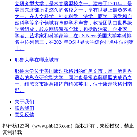
立研究型大学，是常春藤盟校之一。建校于1701年，是
美国东北部历史悠久的名校之一，享有世界上最负盛名
之一。在人文科学、社会科学、法学、商学、医学和自
然科学等多个领域有卓越学术声誉，教授团队由世界级
学者组成，校友网络遍布全球，包括政治家、企业家、
学者、艺术家和科学家等。在US News美国大学本科排
名中位列第三，在2024年QS世界大学综合排名中位列第
十。
耶鲁大学在哪座城市
耶鲁大学位于美国康涅狄格州的纽黑文市，是一所世界
著名的私立研究型大学，同时也是常春藤联盟的成员之
一。纽黑文市距离纽约市约80英里，位于康涅狄格州南
部。
关于我们
联系我们
意见反馈
排行榜123网（www.phb123.com）版权所有，未经授权，禁止
复制转载