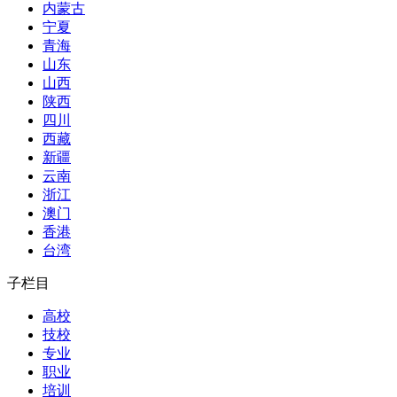
内蒙古
宁夏
青海
山东
山西
陕西
四川
西藏
新疆
云南
浙江
澳门
香港
台湾
子栏目
高校
技校
专业
职业
培训