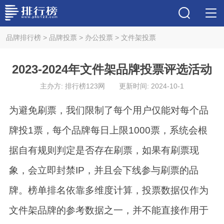
品牌排行榜
>
品牌投票
>
办公投票
>
文件架投票
2023-2024年文件架品牌投票评选活动
主办方: 排行榜123网
更新时间: 2024-10-1
为避免刷票，我们限制了每个用户仅能对每个品
牌投1票，每个品牌每日上限1000票，系统会根
据自有规则判定是否存在刷票，如果有刷票现
象，会立即封禁IP，并且会下线参与刷票的品
牌。榜单排名依靠多维度计算，投票数据仅作为
文件架品牌的参考数据之一，并不能直接作用于