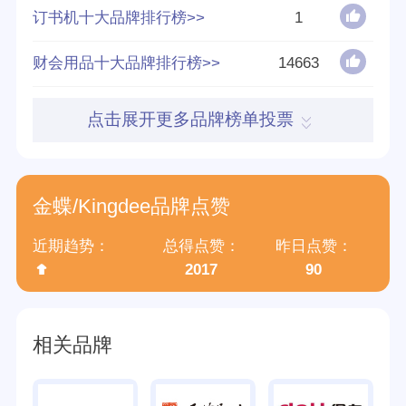
订书机十大品牌排行榜>>
1
2022年胡润中国
财会用品十大品牌排行榜>>
14663
500强
点击展开更多品牌榜单投票
品牌认证
十大
优质
金蝶/Kingdee品牌点赞
所属公司
金蝶软件(中国)有限公司
近期趋势：
总得点赞：
昨日点赞：
2017
90
品牌源地
深圳
创立时间
1993
相关品牌
分享量
230