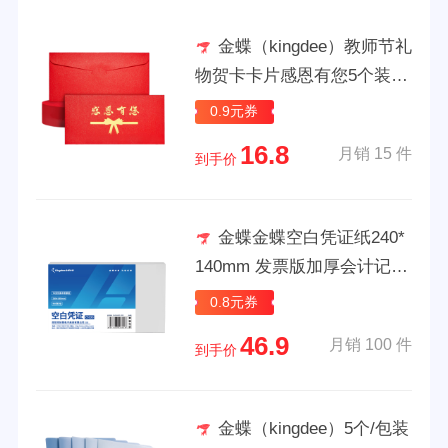
金蝶（kingdee）教师节礼
物贺卡卡片感恩有您5个装信
封感恩卡 母亲节贺卡礼品礼
0.9元券
物卡鲜花卡感恩卡祝福卡
16.8
月销 15 件
到手价
金蝶金蝶空白凭证纸240*
140mm 发票版加厚会计记账
凭证打印纸 适用于财务软件
0.8元券
单据打印 数电票专用纸 【成
46.9
月销 100 件
本冲量70g】5包装 500张/包
到手价
金蝶（kingdee）5个/包装