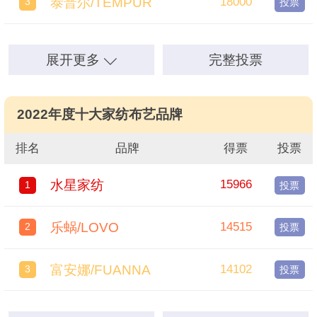
泰普尔/TEMPUR
18000
3
投票
雅芳婷/A-Fontane
14000
10
投票
水星家纺
17500
4
投票
展开更多
完整投票
梦百合/Mlily
17000
5
投票
2022年度十大家纺布艺品牌
赛诺/Sinomax
16500
6
投票
排名
品牌
得票
投票
罗莱家纺/LUOLAI
16001
7
投票
水星家纺
15966
1
投票
开市客/COSTCO
15509
8
投票
乐蜗/LOVO
14515
2
投票
安睡宝/Somerelle
15500
9
投票
富安娜/FUANNA
14102
3
投票
富安娜/FUANNA
15001
10
投票
博洋/Beyond
13245
4
投票