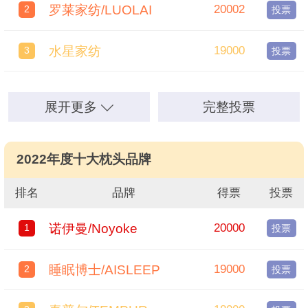
罗莱家纺/LUOLAI
20002
2
投票
九洲鹿
14429
9
投票
水星家纺
19000
3
投票
博洋/Beyond
14001
10
投票
南极人
18835
4
投票
展开更多
完整投票
梦洁家纺/MENDALE
18000
5
投票
2022年度十大枕头品牌
多喜爱/Dohia
17500
6
投票
排名
品牌
得票
投票
博洋/Beyond
17000
7
投票
诺伊曼/Noyoke
20000
1
投票
南方寝饰/southbedding
14900
8
投票
睡眠博士/AISLEEP
19000
2
投票
富安娜/FUANNA
14500
9
投票