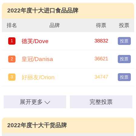
2022年度十大进口食品品牌
排名
品牌
得票
投票
德芙/Dove
38832
1
投票
皇冠/Danisa
36621
2
投票
好丽友/Orion
34747
3
投票
费列罗/FERRERO
34361
4
投票
展开更多
完整投票
好友蒙特利
33844
5
投票
2022年度十大干货品牌
柯克兰/Kirkland
28978
6
投票