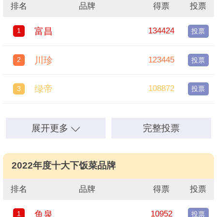
排名
品牌
得票
投票
麦维他/mcvities
28652
7
投票
富昌
134424
1
投票
歌帝梵/Godiva
24375
8
投票
川珍
123445
2
投票
瑞士莲/Lindt
23991
9
投票
绿帝
108872
3
投票
乐事/Lays
21584
10
投票
北大荒绿野
102481
4
投票
展开更多
完整投票
十月稻田
98119
5
投票
2022年度十大下饭菜品牌
维多宝
93609
6
投票
排名
品牌
得票
投票
塞翁福
90084
7
投票
鱼泉
10952
1
投票