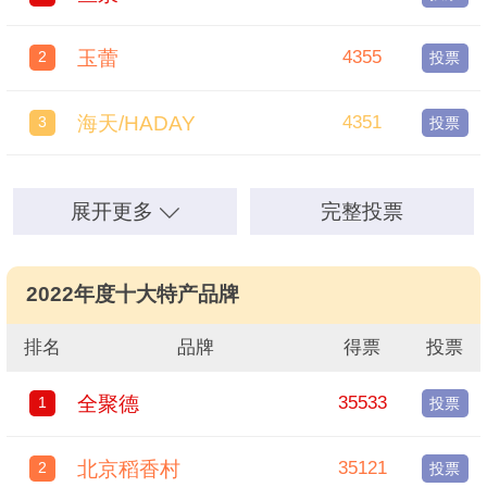
獐子岛/ZONECO
73515
8
投票
玉蕾
4355
2
投票
方家铺子
70150
9
投票
海天/HADAY
4351
3
投票
祺汇膳品
69456
10
投票
美味栈
4271
4
投票
展开更多
完整投票
李记乐宝
4099
5
投票
2022年度十大特产品牌
饭扫光
4075
6
投票
排名
品牌
得票
投票
国泰
3533
7
投票
全聚德
35533
1
投票
厨邦
3137
8
投票
北京稻香村
35121
2
投票