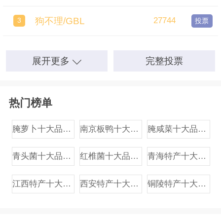
梅林/MALING
2464
9
投票
狗不理/GBL
27744
3
投票
致美斋
2342
10
投票
唐人神
27210
4
投票
展开更多
完整投票
茅台/MOUTAI
26709
5
投票
热门榜单
东阿
26310
6
投票
腌萝卜十大品牌排行榜
南京板鸭十大品牌排行榜
腌咸菜十大品牌排行榜
嘉华/jiahua
25533
7
投票
青头菌十大品牌排行榜
红椎菌十大品牌排行榜
青海特产十大品牌排行榜
蔡林记
25121
8
投票
江西特产十大品牌排行榜
西安特产十大品牌排行榜
铜陵特产十大品牌排行榜
石桥
25077
9
投票