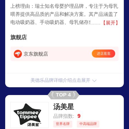
上榜理由：瑞士知名母婴护理品牌，专注于为母乳
喂养提供高品质的产品和解决方案。其产品涵盖了
电动吸奶器、手动吸奶器、母乳储存袋、乳头保护
【展开】
器等，旨在支持和促进母乳喂养，为母亲和婴儿提
旗舰店
供安全、舒适的喂养体验。Medela以创新和科学
研究为基础，提供专业的母婴护理产品，在全球市
京东旗舰店
进店逛逛
场享有良好的声誉。
美德乐品牌详细介绍点击展开
TOP 4
汤美星
9
品牌指数:
世界名牌
中高端品牌