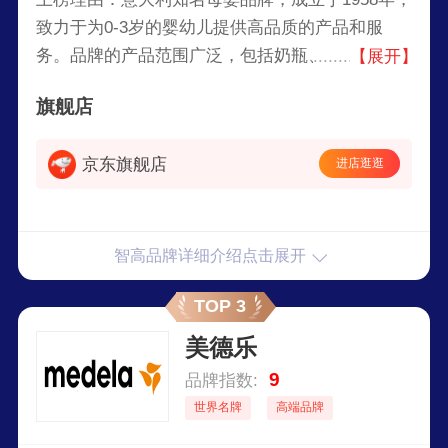
致力于为0-3岁的婴幼儿提供高品质的产品和服
务。品牌的产品范围广泛，包括奶瓶、婴儿推车、
【展开】
汽车安全座椅、婴儿服装和玩具等。Chicco以创新
旗舰店
设计、安全性和舒适性为核心，为全球的父母和婴
幼儿提供全面的护理解决方案。
京东旗舰店
进店逛逛
智高品牌详细介绍点击展开
TOP 3
美德乐
9
品牌指数:
世界名牌
高端品牌