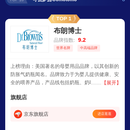
TOP 1
布朗博士
9.2
品牌指数:
世界名牌
中高端品牌
上榜理由：美国著名的母婴用品品牌，以其创新的
防胀气奶瓶闻名。品牌致力于为婴儿提供健康、安
全的喂养产品，产品线包括奶瓶、奶嘴、吸奶器、
【展开】
婴儿护理用品等。布朗博士/Dr.Brown’s的奶瓶设计
旗舰店
独特，采用专利的通气系统，旨在减少婴儿喂养时
的胀气、吐奶和腹胀问题。
京东旗舰店
进店逛逛