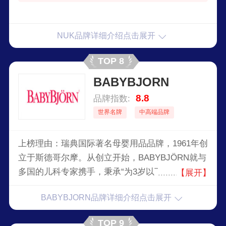
NUK品牌详细介绍点击展开
TOP 8
BABYBJORN
8.8
品牌指数:
世界名牌
中高端品牌
上榜理由：瑞典国际著名母婴用品品牌，1961年创
立于斯德哥尔摩。从创立开始，BABYBJÖRN就与
多国的儿科专家携手，秉承“为3岁以下儿童开发安
【展开】
全、高品质产品，让有儿童的家庭生活得更轻
BABYBJORN品牌详细介绍点击展开
松”的理念。截至目前，全球由爸爸妈妈使用
BABYBJÖRN婴儿背带抱过的儿童已超过3000万，
TOP 9