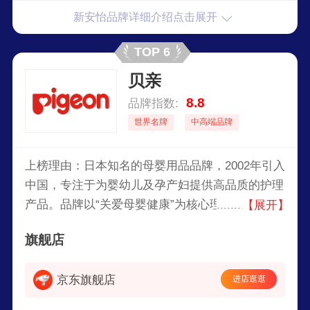
奶瓶、吸奶器、奶嘴、婴儿监护器等。AVENT致
新安怡品牌详细介绍点击展开
力于通过科学研究和用户反馈，为母婴提供安全、
可靠的产品，帮助母亲更轻松地养育孩子。2006
TOP 6
年，成为飞利浦家族一员，继续坚持不断创新，将
贝亲
科技和设计融入到以人为本的解决方案中。
8.8
品牌指数:
世界名牌
中高端品牌
上榜理由：日本知名的母婴用品品牌，2002年引入
中国，专注于为婴幼儿及孕产妇提供高品质的护理
产品。品牌以“关爱母婴健康”为核心理念，通过不
【展开】
断创新和研发，为全球家庭提供安全、温和且易于
旗舰店
使用的母婴护理产品。贝亲的产品涵盖哺乳、喂
养、护理和清洁等多个领域，广受全球妈妈们的信
京东旗舰店
进店逛逛
赖。