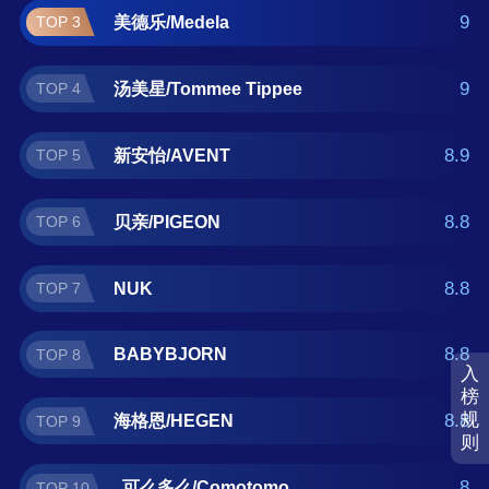
恩/HEGEN、可么多么/Comotomo。如果您正
9
美德乐/Medela
TOP 3
在查找安抚用品什么牌子好？那么本安抚用品
十大品牌榜单可供您作为选购参考，我们致力
9
汤美星/Tommee Tippee
TOP 4
于用最真实的用户数据推荐口碑最好的安抚用
品品牌，让您选得放心。(榜单每月更新一次)
8.9
新安怡/AVENT
TOP 5
8.8
贝亲/PIGEON
TOP 6
8.8
NUK
TOP 7
8.8
BABYBJORN
TOP 8
入
榜
规
8.8
海格恩/HEGEN
TOP 9
则
8
可么多么/Comotomo
TOP 10