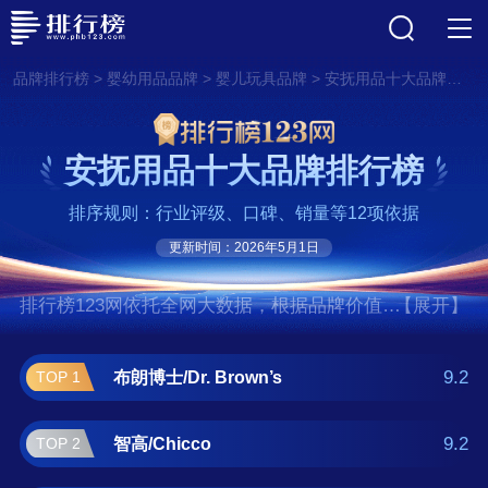
>
>
>
品牌排行榜
婴幼用品品牌
婴儿玩具品牌
安抚用品十大品牌排行榜
安抚用品十大品牌排行榜
排序规则：行业评级、口碑、销量等12项依据
更新时间：2026年5月1日
排行榜123网依托全网大数据，根据品牌价值、
【展开】
口碑评价等多项指数评选出了安抚用品十大品
牌排行榜,前十名分别是布朗博士/Dr. Brown’s、
9.2
布朗博士/Dr. Brown’s
TOP 1
智高/Chicco、美德乐/Medela、汤美
星/Tommee Tippee、新安怡/AVENT、贝
9.2
智高/Chicco
TOP 2
亲/PIGEON、NUK、BABYBJORN、海格