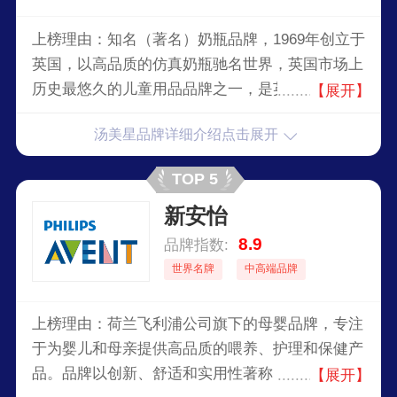
上榜理由：知名（著名）奶瓶品牌，1969年创立于
英国，以高品质的仿真奶瓶驰名世界，英国市场上
历史最悠久的儿童用品品牌之一，是英国领先的婴
【展开】
童用品生产商。汤美星产品包括奶瓶、奶嘴、吸奶
汤美星品牌详细介绍点击展开
器、餐具和婴儿护理用品。品牌以创新设计、实用
性和安全性而著称，为全球父母提供可靠的育儿产
TOP 5
品。2017年，上海家化通过公司历史上最大规模的
新安怡
收购案，将汤美星收入麾下。
8.9
品牌指数:
世界名牌
中高端品牌
上榜理由：荷兰飞利浦公司旗下的母婴品牌，专注
于为婴儿和母亲提供高品质的喂养、护理和保健产
品。品牌以创新、舒适和实用性著称，产品线包括
【展开】