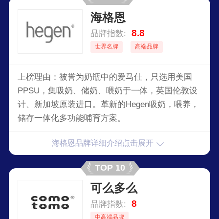
受到50多个国家的儿科专家及消费者的认可，更受
海格恩
到众多好莱坞明星的青睐。
8.8
品牌指数:
世界名牌
高端品牌
上榜理由：被誉为奶瓶中的爱马仕，只选用美国
PPSU，集吸奶、储奶、喂奶于一体，英国伦敦设
计、新加坡原装进口。革新的Hegen吸奶，喂养，
储存一体化多功能哺育方案。
海格恩品牌详细介绍点击展开
TOP 10
可么多么
8
品牌指数:
中高端品牌