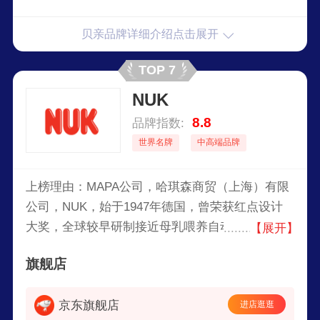
贝亲品牌详细介绍点击展开
TOP 7
NUK
8.8
品牌指数:
世界名牌
中高端品牌
上榜理由：MAPA公司，哈琪森商贸（上海）有限
公司，NUK，始于1947年德国，曾荣获红点设计
大奖，全球较早研制接近母乳喂养自动进气仿真奶
【展开】
嘴的品牌，世界婴儿用品市场上享有较高声誉。
旗舰店
京东旗舰店
进店逛逛