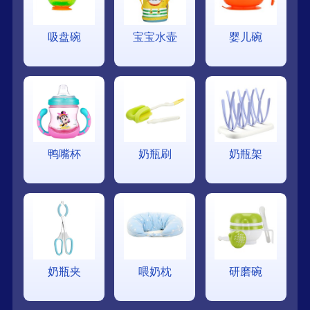
吸盘碗
宝宝水壶
婴儿碗
鸭嘴杯
奶瓶刷
奶瓶架
奶瓶夹
喂奶枕
研磨碗