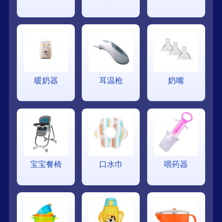
暖奶器
耳温枪
奶嘴
宝宝餐椅
口水巾
喂药器