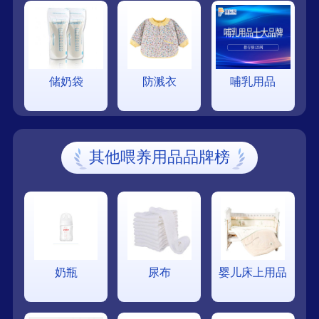
储奶袋
防溅衣
哺乳用品
其他喂养用品品牌榜
奶瓶
尿布
婴儿床上用品