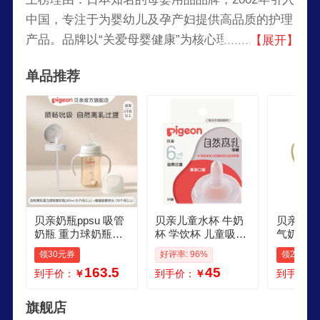
中国，专注于为婴幼儿及孕产妇提供高品质的护理
产品。品牌以“关爱母婴健康”为核心理念，通过不
【展开】
断创新和研发，为全球家庭提供安全、温和且易于
单品推荐
使用的母婴护理产品。贝亲的产品涵盖哺乳、喂
养、护理和清洁等多个领域，广受全球妈妈们的信
赖。
贝亲奶瓶ppsu 吸管
贝亲儿童水杯 牛奶
贝亲奶瓶p
奶瓶 重力球奶瓶一
杯 学饮杯 儿童吸管
气奶瓶 
岁以上自然离乳奶
杯 PPSU重力球 双
容量宽口
领30元券
好评率: 96%
领25元券
瓶双把手大容量 24
把手大容量 吸嘴单
把手 330
163.5
45
到手价：
￥
到手价：
￥
到手价：
0ml翻盖吸管杯头
只装 6个月以上
翻盖吸管
旗舰店