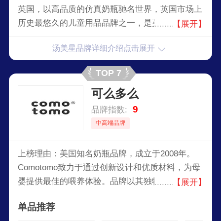
英国，以高品质的仿真奶瓶驰名世界，英国市场上
历史最悠久的儿童用品品牌之一，是英国领先的婴
【展开】
童用品生产商。汤美星产品包括奶瓶、奶嘴、吸奶
汤美星品牌详细介绍点击展开
器、餐具和婴儿护理用品。品牌以创新设计、实用
性和安全性而著称，为全球父母提供可靠的育儿产
TOP 7
品。2017年，上海家化通过公司历史上最大规模的
可么多么
收购案，将汤美星收入麾下。
9
品牌指数:
中高端品牌
上榜理由：美国知名奶瓶品牌，成立于2008年。
Comotomo致力于通过创新设计和优质材料，为母
婴提供最佳的喂养体验。品牌以其独特的硅胶奶瓶
【展开】
设计和模仿母乳喂养的自然感觉而广受欢迎。
单品推荐