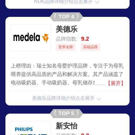
NUK品牌详细介绍点击展开
TOP 4
美德乐
9.2
品牌指数:
世界名牌
高端品牌
上榜理由：瑞士知名母婴护理品牌，专注于为母乳
喂养提供高品质的产品和解决方案。其产品涵盖了
电动吸奶器、手动吸奶器、母乳储存袋、乳头保护
【展开】
器等，旨在支持和促进母乳喂养，为母亲和婴儿提
美德乐品牌详细介绍点击展开
供安全、舒适的喂养体验。Medela以创新和科学
研究为基础，提供专业的母婴护理产品，在全球市
TOP 5
场享有良好的声誉。
新安怡