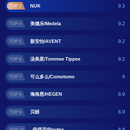
适/Playtex。如果您正在查找喂养用品什么牌子
9.3
NUK
TOP 3
好？那么本喂养用品十大品牌榜单可供您作为
选购参考，我们致力于用最真实的用户数据推
9.2
美德乐/Medela
TOP 4
荐口碑最好的喂养用品品牌，让您选得放心。
(榜单每月更新一次)
9.2
新安怡/AVENT
TOP 5
9.2
汤美星/Tommee Tippee
TOP 6
9
可么多么/Comotomo
TOP 7
8.9
海格恩/HEGEN
TOP 8
8.9
贝丽
TOP 9
8.8
倍得适/Playtex
TOP 10