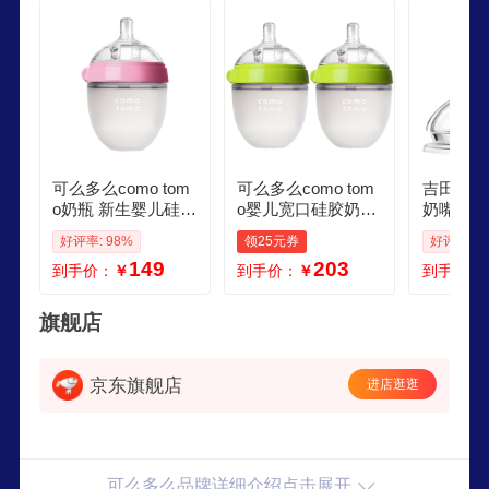
可么多么como tom
可么多么como tom
吉田久森
o奶瓶 新生婴儿硅胶
o婴儿宽口硅胶奶瓶
奶嘴com
奶瓶03月宝宝断奶
新生儿防胀气奶瓶
配件婴儿
好评率: 98%
领25元券
好评率: 9
奶瓶150ml粉
耐摔 自然质感150m
勺可么可
149
203
到手价：
￥
到手价：
￥
到手价：
l2 绿色
勺 奶嘴
岁以上 7
旗舰店
京东旗舰店
进店逛逛
可么多么品牌详细介绍点击展开