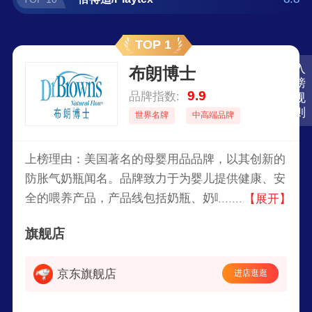
TOP 1
入
布朗博士
榜
9.9
品牌指数:
规
则
世界名牌
中高端品牌
上榜理由：美国著名的母婴用品品牌，以其创新的
防胀气奶瓶闻名。品牌致力于为婴儿提供健康、安
全的喂养产品，产品线包括奶瓶、奶嘴、吸奶器、
【展开】
婴儿护理用品等。布朗博士/Dr.Brown’s的奶瓶设计
旗舰店
独特，采用专利的通气系统，旨在减少婴儿喂养时
的胀气、吐奶和腹胀问题。
京东旗舰店
进店逛逛