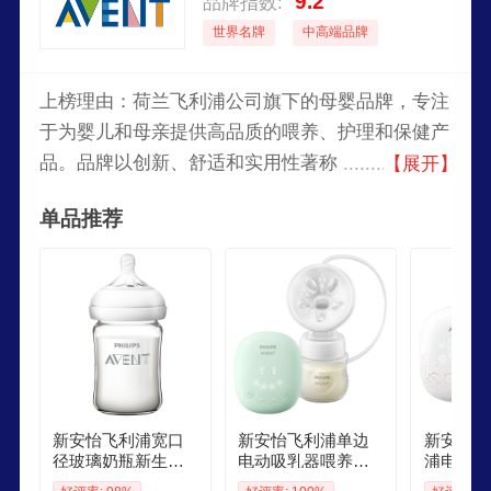
9.2
品牌指数:
世界名牌
中高端品牌
上榜理由：荷兰飞利浦公司旗下的母婴品牌，专注
于为婴儿和母亲提供高品质的喂养、护理和保健产
品。品牌以创新、舒适和实用性著称，产品线包括
【展开】
奶瓶、吸奶器、奶嘴、婴儿监护器等。AVENT致
单品推荐
力于通过科学研究和用户反馈，为母婴提供安全、
可靠的产品，帮助母亲更轻松地养育孩子。2006
年，成为飞利浦家族一员，继续坚持不断创新，将
科技和设计融入到以人为本的解决方案中。
新安怡飞利浦宽口
新安怡飞利浦单边
新安怡A
径玻璃奶瓶新生儿
电动吸乳器喂养用
浦电动吸
喂养用品防胀气可
品低音花瓣按摩电
电动按摩