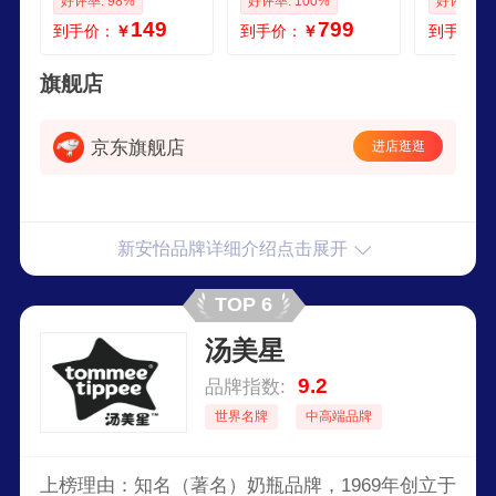
好评率: 98%
好评率: 100%
好评率: 8
配手把吸管奶瓶 SC
动吸奶器 小薄荷SC
乳器拔奶
149
799
到手价：
￥
到手价：
￥
到手价：
F67833玻璃 160ml
F32311
品 SCF
悦盒吸奶
旗舰店
京东旗舰店
进店逛逛
新安怡品牌详细介绍点击展开
TOP 6
汤美星
9.2
品牌指数:
世界名牌
中高端品牌
上榜理由：知名（著名）奶瓶品牌，1969年创立于