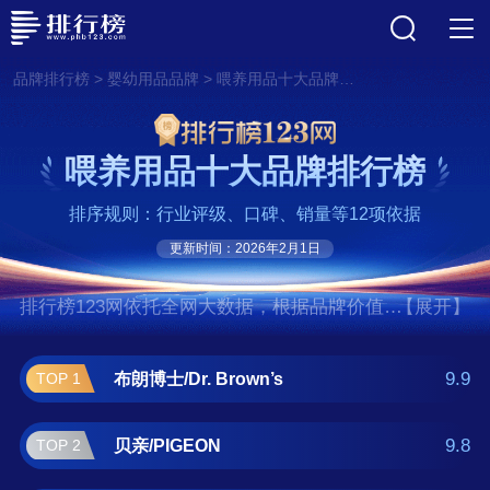
>
>
品牌排行榜
婴幼用品品牌
喂养用品十大品牌排行榜
喂养用品十大品牌排行榜
排序规则：行业评级、口碑、销量等12项依据
更新时间：2026年2月1日
排行榜123网依托全网大数据，根据品牌价值、
【展开】
口碑评价等多项指数评选出了喂养用品十大品
牌排行榜,前十名分别是布朗博士/Dr. Brown’s、
9.9
布朗博士/Dr. Brown’s
TOP 1
贝亲/PIGEON、NUK、美德乐/Medela、新安
怡/AVENT、汤美星/Tommee Tippee、可么多
9.8
贝亲/PIGEON
TOP 2
么/Comotomo、海格恩/HEGEN、贝丽、倍得