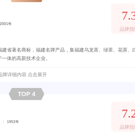
7.
2001年
品牌指
福建省著名商标，福建名牌产品，集福建乌龙茶、绿茶、花茶、
于一体的高新技术企业。
品牌详细内容 点击展开
TOP 4
7.
|
1952年
品牌指