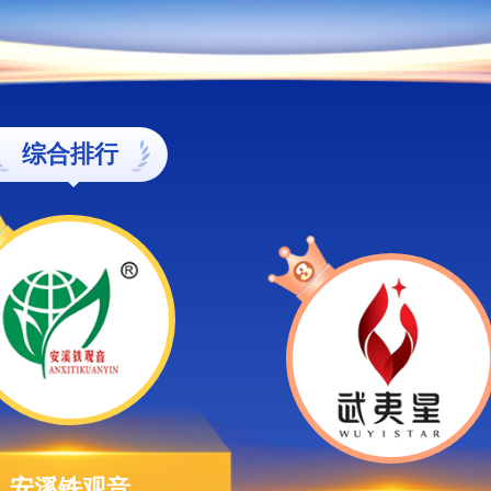
综合排行
安溪铁观音