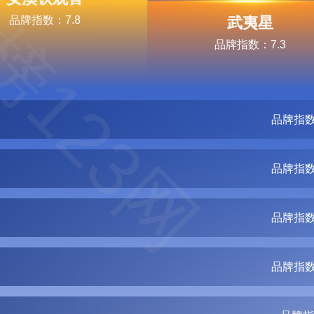
榜123网
品牌指数：7.8
武夷星
品牌指数：7.3
品牌指数
品牌指数
品牌指数
品牌指数