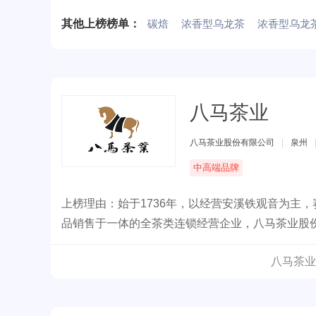
其他上榜榜单：
碳焙
浓香型乌龙茶
浓香型乌龙
八马茶业
八马茶业股份有限公司
|
泉州
中高端品牌
上榜理由：始于1736年，以经营安溪铁观音为主
品销售于一体的全茶类连锁经营企业，八马茶业股
八马茶业