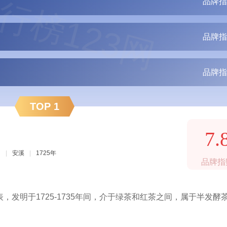
行榜123网
品牌指
品牌指
品牌指
TOP 1
7.
司
|
安溪
|
1725年
品牌指
发明于1725-1735年间，介于绿茶和红茶之间，属于半发酵