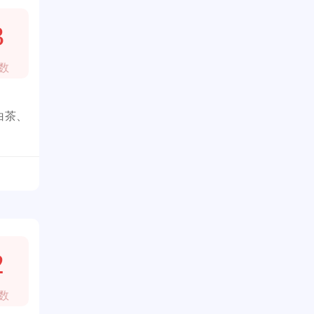
3
数
白茶、
2
数