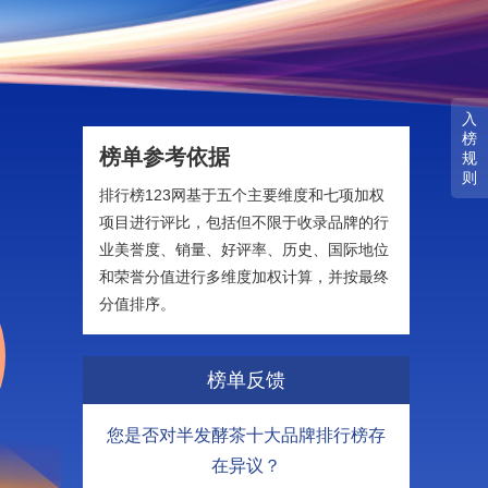
入
榜
榜单参考依据
规
则
排行榜123网基于五个主要维度和七项加权
项目进行评比，包括但不限于收录品牌的行
业美誉度、销量、好评率、历史、国际地位
和荣誉分值进行多维度加权计算，并按最终
分值排序。
榜单反馈
您是否对半发酵茶十大品牌排行榜存
在异议？