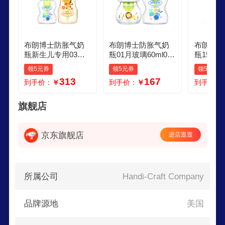
布朗博士防胀气奶
布朗博士防胀气奶
布朗博士
瓶新生儿专用03月
瓶01月玻璃60ml03
瓶150m
玻璃150ml36月PPS
月玻璃150ml新生儿
瓶 原装
领5元券
领5元券
领5元券
U270ml萌兔金龙
专用狮子萌兔
小象
313
167
到手价：
￥
到手价：
￥
到手价：
旗舰店
京东旗舰店
进店逛逛
所属公司
Handi-Craft Company
品牌源地
美国