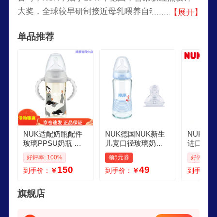
大奖，全球较早研制接近母乳喂养自动进气仿真奶
【展开】
嘴的品牌，世界婴儿用品市场上享有较高声誉。
单品推荐
NUK适配奶瓶配件
NUK德国NUK新生
NUK瓶
玻璃PPSU奶瓶 水
儿宽口径玻璃奶瓶1
进口新生
杯 包装破损 处理 介
20240ml仿母乳防胀
瓶婴儿宝
好评率: 100%
领5元券
好评率: 1
意慎拍 PPSU300毫
气奶瓶 蓝色船锚 24
身 配件
150
49
到手价：
￥
到手价：
￥
到手价：
升手柄奶瓶颜色随
0ml 36月 配6月奶嘴
身240ml
机
1只
旗舰店