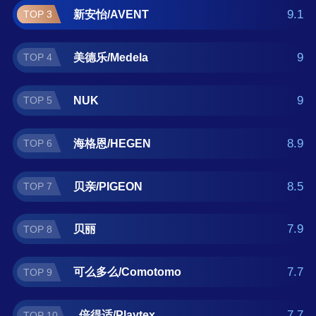
得适/Playtex。如果您正在查找玻璃奶瓶什么牌
9.1
新安怡/AVENT
TOP 3
子好？那么本玻璃奶瓶十大品牌榜单可供您作
为选购参考，我们致力于用最真实的用户数据
9
美德乐/Medela
TOP 4
推荐口碑最好的玻璃奶瓶品牌，让您选得放
心。(榜单每月更新一次)
9
NUK
TOP 5
8.9
海格恩/HEGEN
TOP 6
8.5
贝亲/PIGEON
TOP 7
7.9
贝丽
TOP 8
7.7
可么多么/Comotomo
TOP 9
7.7
倍得适/Playtex
TOP 10