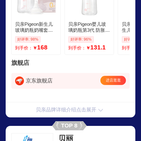
贝亲Pigeon新生儿
贝亲Pigeon婴儿玻
贝亲Pig
玻璃奶瓶奶嘴套装1
璃奶瓶第3代 防胀气
生儿奶瓶
60ml奶瓶S号SS号
奶瓶 宽口径自带奶
瓶 PPS
好评率: 98%
好评率: 96%
好评率: 9
奶嘴103个月
嘴M号240ml透明
口径 自
168
131.1
到手价：
￥
到手价：
￥
到手价：
40ml
旗舰店
京东旗舰店
进店逛逛
贝亲品牌详细介绍点击展开
TOP 8
贝丽