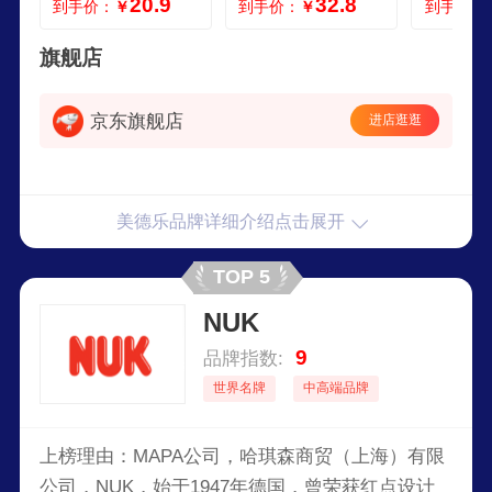
20.9
32.8
到手价：
￥
到手价：
￥
到手价：
瓶1个 250ml
旗舰店
京东旗舰店
进店逛逛
美德乐品牌详细介绍点击展开
TOP 5
NUK
9
品牌指数:
世界名牌
中高端品牌
上榜理由：MAPA公司，哈琪森商贸（上海）有限
公司，NUK，始于1947年德国，曾荣获红点设计