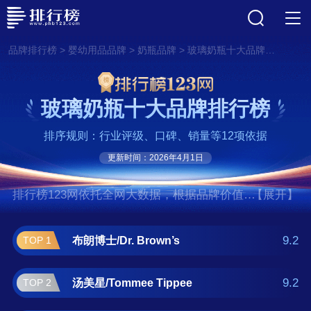
>
>
>
品牌排行榜
婴幼用品品牌
奶瓶品牌
玻璃奶瓶十大品牌排行榜
玻璃奶瓶十大品牌排行榜
排序规则：行业评级、口碑、销量等12项依据
更新时间：2026年4月1日
排行榜123网依托全网大数据，根据品牌价值、
【展开】
口碑评价等多项指数评选出了玻璃奶瓶十大品
牌排行榜,前十名分别是布朗博士/Dr. Brown’s、
9.2
布朗博士/Dr. Brown’s
TOP 1
汤美星/Tommee Tippee、新安怡/AVENT、美德
乐/Medela、NUK、海格恩/HEGEN、贝
9.2
汤美星/Tommee Tippee
TOP 2
亲/PIGEON、贝丽、可么多么/Comotomo、倍