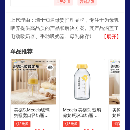
世界名牌
高端品牌
上榜理由：瑞士知名母婴护理品牌，专注于为母乳
喂养提供高品质的产品和解决方案。其产品涵盖了
电动吸奶器、手动吸奶器、母乳储存袋、乳头保护
【展开】
器等，旨在支持和促进母乳喂养，为母亲和婴儿提
单品推荐
供安全、舒适的喂养体验。Medela以创新和科学
研究为基础，提供专业的母婴护理产品，在全球市
场享有良好的声誉。
美德乐Medela玻璃
Medela 美德乐 玻璃
美德乐Me
奶瓶宽口径奶瓶含
储奶瓶玻璃奶瓶 多
奶瓶宽口
奶嘴多规格 150ml 1
规格储奶瓶 单个装
奶嘴多规格 
领3元券
领5元券
领3元券
配S号奶嘴
玻璃奶瓶 玻璃储奶
配M号奶