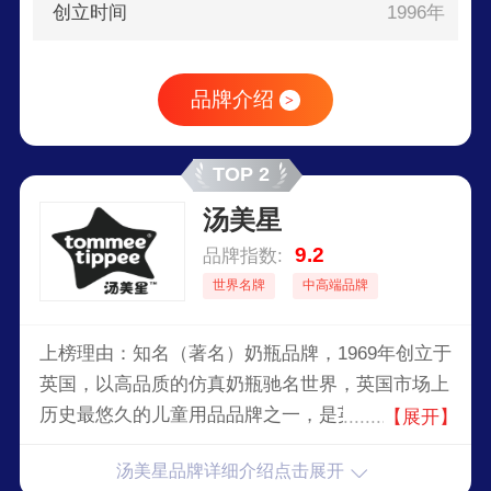
创立时间
1996年
品牌介绍
>
TOP 2
汤美星
9.2
品牌指数:
世界名牌
中高端品牌
上榜理由：知名（著名）奶瓶品牌，1969年创立于
英国，以高品质的仿真奶瓶驰名世界，英国市场上
历史最悠久的儿童用品品牌之一，是英国领先的婴
【展开】
童用品生产商。汤美星产品包括奶瓶、奶嘴、吸奶
汤美星品牌详细介绍点击展开
器、餐具和婴儿护理用品。品牌以创新设计、实用