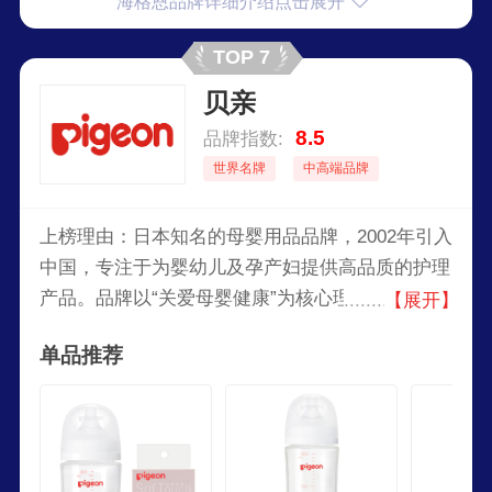
海格恩品牌详细介绍点击展开
TOP 7
贝亲
8.5
品牌指数:
世界名牌
中高端品牌
上榜理由：日本知名的母婴用品品牌，2002年引入
中国，专注于为婴幼儿及孕产妇提供高品质的护理
产品。品牌以“关爱母婴健康”为核心理念，通过不
【展开】
断创新和研发，为全球家庭提供安全、温和且易于
单品推荐
使用的母婴护理产品。贝亲的产品涵盖哺乳、喂
养、护理和清洁等多个领域，广受全球妈妈们的信
赖。