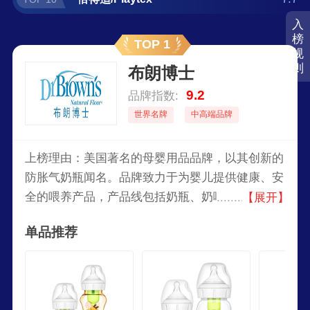
入
榜
TOP 1
规
则
布朗博士
9.2
品牌指数:
世界名牌
中高端品牌
上榜理由：美国著名的母婴用品品牌，以其创新的
防胀气奶瓶闻名。品牌致力于为婴儿提供健康、安
全的喂养产品，产品线包括奶瓶、奶嘴、吸奶器、
【展开】
婴儿护理用品等。布朗博士/Dr.Brown’s的奶瓶设计
单品推荐
独特，采用专利的通气系统，旨在减少婴儿喂养时
的胀气、吐奶和腹胀问题。