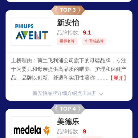
性和安全性而著称，为全球父母提供可靠的育儿产
TOP 3
品。2017年，上海家化通过公司历史上最大规模的
新安怡
收购案，将汤美星收入麾下。
9.1
品牌指数:
世界名牌
中高端品牌
上榜理由：荷兰飞利浦公司旗下的母婴品牌，专注
于为婴儿和母亲提供高品质的喂养、护理和保健产
品。品牌以创新、舒适和实用性著称，产品线包括
【展开】
奶瓶、吸奶器、奶嘴、婴儿监护器等。AVENT致
新安怡品牌详细介绍点击展开
力于通过科学研究和用户反馈，为母婴提供安全、
可靠的产品，帮助母亲更轻松地养育孩子。2006
TOP 4
年，成为飞利浦家族一员，继续坚持不断创新，将
美德乐
科技和设计融入到以人为本的解决方案中。
9
品牌指数: