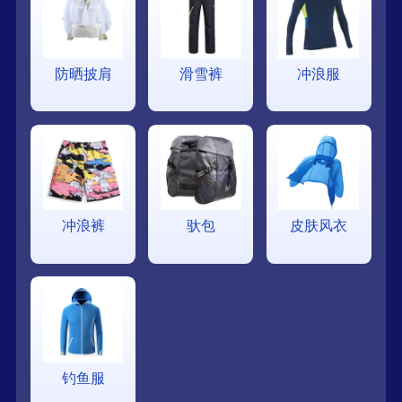
防晒披肩
滑雪裤
冲浪服
冲浪裤
驮包
皮肤风衣
钓鱼服