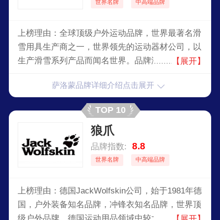
世界名牌
中高端品牌
上榜理由：全球顶级户外运动品牌，世界最著名滑
雪用具生产商之一，世界领先的运动器材公司，以
生产滑雪系列产品而闻名世界。品牌涵盖滑雪、越
【展开】
野跑、徒步和登山等多个领域。Salomon的产品以
萨洛蒙品牌详细介绍点击展开
其创新设计、卓越性能和耐用性深受全球户外爱好
者的喜爱。
TOP 10
狼爪
8.8
品牌指数:
世界名牌
中高端品牌
上榜理由：德国JackWolfskin公司，始于1981年德
国，户外装备知名品牌，冲锋衣知名品牌，世界顶
级户外品牌，德国运动用品领域中较大的特许经营
【展开】