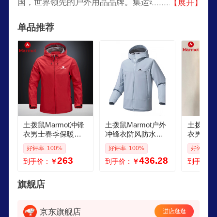
国，世界领先的户外用品品牌。集运动、高科技于
【展开】
一身的革命性户外运动服装装备品牌，2012环塔拉
单品推荐
力赛赞助商，全球知名的户外装备提供商。
土拨鼠Marmot冲锋
土拨鼠Marmot户外
土拨鼠Ma
衣男士春季保暖防
冲锋衣防风防水透
衣男士春
风防水连帽夹克户
气登山服情侣夹克
风防水连
好评率: 100%
好评率: 100%
好评率: 1
外登山服外套 红色
上衣 冰川蓝 S
外登山服
263
436.28
到手价：
￥
到手价：
￥
到手价：
3XL 185210斤
色 2XL
旗舰店
京东旗舰店
进店逛逛