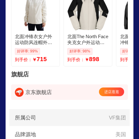
北面冲锋衣女户外
北面The North Face
北面The N
运动防风连帽外套
夹克女户外运动春
冲锋衣男
夹克单层登山服 8D
撞色长袖外套防风
年春夏新
好评率: 99%
好评率: 98%
好评率: 9
FA QLI S155
登山服 8EXC ROU
外登山服
715
898
到手价：
￥
到手价：
￥
到手价：
XXL175
DRZ 4H
165
旗舰店
京东旗舰店
进店逛逛
所属公司
VF集团
品牌源地
美国