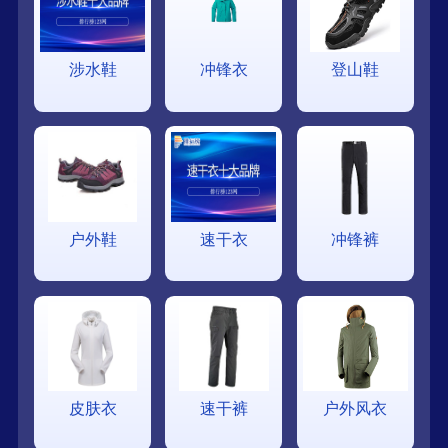
涉水鞋
冲锋衣
登山鞋
户外鞋
速干衣
冲锋裤
皮肤衣
速干裤
户外风衣