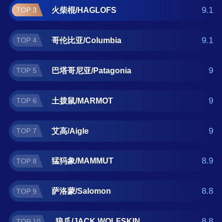
高/Aigle、猛犸象/MAMMUT、萨洛
9.1
火柴棍/HAGLOFS
TOP 3
蒙/Salomon、狼爪/JACK WOLFSKIN。如果您
正在查找登山服什么牌子好？那么本登山服十
9.1
哥伦比亚/Columbia
TOP 4
大品牌榜单可供您作为选购参考，我们致力于
用最真实的用户数据推荐口碑最好的登山服品
牌，让您选得放心。(榜单每月更新一次)
9
巴塔哥尼亚/Patagonia
TOP 5
9
土拨鼠/MARMOT
TOP 6
9
艾高/Aigle
TOP 7
8.9
猛犸象/MAMMUT
TOP 8
8.8
萨洛蒙/Salomon
TOP 9
8.8
狼爪/JACK WOLFSKIN
TOP 10