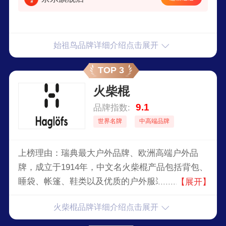
始祖鸟品牌详细介绍点击展开
TOP 3
火柴棍
9.1
品牌指数:
世界名牌
中高端品牌
上榜理由：瑞典最大户外品牌、欧洲高端户外品
牌，成立于1914年，中文名火柴棍产品包括背包、
睡袋、帐篷、鞋类以及优质的户外服装、夹克以及
【展开】
专为恶劣环境设计的毛衣。Haglöfs的服装採用的
火柴棍品牌详细介绍点击展开
面料包括Gore-Tex以及Windstopper。该公司由
ViktorHaglofs创建于1914年，那时他将自己制作的