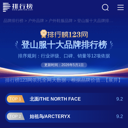
>
>
>
品牌排行榜
户外品牌
户外鞋服品牌
登山服十大品牌排行榜
登山服十大品牌排行榜
排序规则：行业评级、口碑、销量等12项依据
更新时间：2026年5月1日
排行榜123网依托全网大数据，根据品牌价值、
【展开】
口碑评价等多项指数评选出了登山服十大品牌
排行榜,前十名分别是北面/THE NORTH
9.2
北面/THE NORTH FACE
TOP 1
FACE、始祖鸟/ARCTERYX、火柴
棍/HAGLOFS、哥伦比亚/Columbia、巴塔哥尼
9.2
始祖鸟/ARCTERYX
TOP 2
亚/Patagonia、土拨鼠/MARMOT、艾