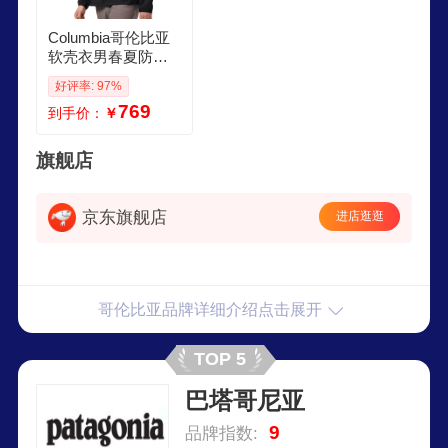
Columbia哥伦比亚
软壳衣男春夏防风
保暖舒适连帽登山
好评率: 97%
服WE5206 010 L
769
到手价：
￥
旗舰店
京东旗舰店
进店逛逛
哥伦比亚品牌详细介绍点击展开
TOP 5
巴塔哥尼亚
9
品牌指数: