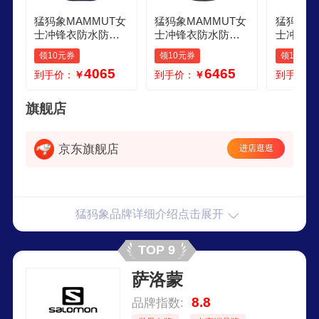
猛犸象MAMMUT女
猛犸象MAMMUT女
猛犸象M
士冲锋衣防水防风
士冲锋衣防水防风
士冲锋衣
透气户外夹克连帽
透气户外外套连帽
透气户外
领10元券
领10元券
领10元券
长袖登山服 marine
登山服 vinblack XL
长袖登山服 
4065
6465
到手价：
￥
到手价：
￥
到手价：
XS
ue M
旗舰店
京东旗舰店
进店逛逛
猛犸象品牌详细介绍点击展开
TOP 9
萨洛蒙
8.8
品牌指数: