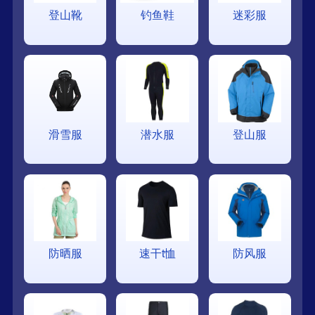
登山靴
钓鱼鞋
迷彩服
滑雪服
潜水服
登山服
防晒服
速干t恤
防风服