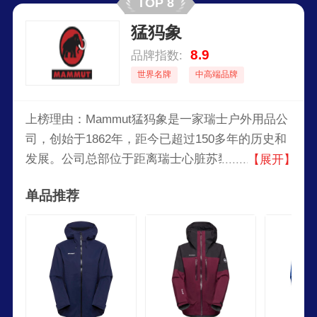
TOP 8
猛犸象
8.9
品牌指数:
世界名牌
中高端品牌
上榜理由：Mammut猛犸象是一家瑞士户外用品公
司，创始于1862年，距今已超过150多年的历史和
发展。公司总部位于距离瑞士心脏苏黎世非常近的
【展开】
Seon。Mammut猛犸象是登山运动和户外装备的最
单品推荐
大制造商之一，拥有高山攀登，攀岩，滑雪，越野
跑，远足徒步5个系列。