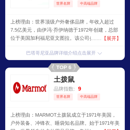
世界名牌
中高端品牌
上榜理由：世界顶级户外奢侈品牌，年收入超过
7.5亿美元，由伊冯·乔伊纳德于1972年创建，总部
位于美国加利福尼亚文图拉。该公司参与了几个环
【展开】
保运动，具有社会责任心。巴塔哥亚将其1%的销
巴塔哥尼亚品牌详细介绍点击展开
售额或者10%的利润，捐献给环保组织，并共同创
建了"1%ForthePlanet"的商业联盟。
TOP 6
土拨鼠
9
品牌指数:
世界名牌
中高端品牌
上榜理由：MARMOT土拨鼠成立于1971年美国，
户外装备、冲锋衣、睡袋知名品牌。始于1971年美