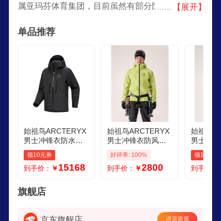
属亚玛芬体育集团，目前虽然有部分附属产品的生
【展开】
产移至了纽西兰、越南和中国等地，Arc’teryx的产
单品推荐
品线涉及有户外服装、背包和攀登护具。
始祖鸟ARCTERYX
始祖鸟ARCTERYX
始祖鸟AR
男士冲锋衣防水防
男士冲锋衣防风防
男士冲锋
风耐磨户外夹克连
水保暖户外风衣立
水保暖户
领10元券
好评率: 100%
领10元券
帽长袖登山服 Schw
领长袖登山服 Forag
领长袖登山
15168
2800
到手价：
￥
到手价：
￥
到手价：
arz XL
e Mantis XL
e Manti
旗舰店
京东旗舰店
进店逛逛