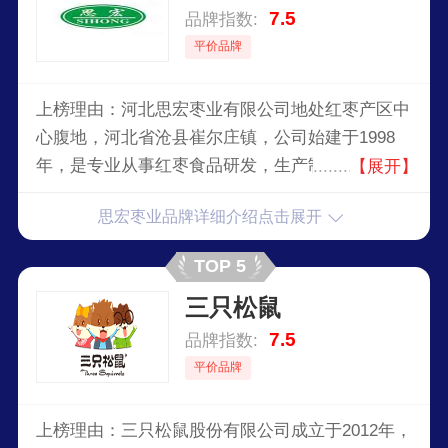
7.5
品牌指数:
平价品牌
上榜理由：河北思宏枣业有限公司地处红枣产区中
心腹地，河北省沧县崔尔庄镇，公司始建于1998
年，是专业从事红枣食品研发，生产制造，销售服
【展开】
务于一体的综合性企业。主要生产和销售“思宏
思宏枣业品牌详细介绍点击展开
牌”和“人间珍果牌”阿胶枣、阿胶贡枣、桂花蜜枣、
水晶蜜枣、免洗大红枣、免洗金丝枣、新疆骏枣、
TOP 5
和田枣等系列枣制品。
三只松鼠
7.5
品牌指数:
平价品牌
上榜理由：三只松鼠股份有限公司成立于2012年，