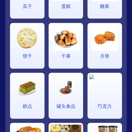
瓜子
蛋糕
糖果
饼干
干果
月饼
糕点
罐头食品
巧克力