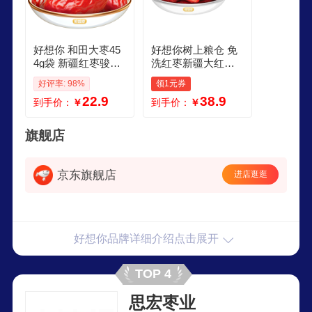
好想你 和田大枣45
好想你树上粮仓 免
4g袋 新疆红枣骏枣
洗红枣新疆大红枣
煮粥红枣可夹核桃
即食大枣泡茶煮煲
好评率: 98%
领1元券
骏枣
粥零食特产果干 免
22.9
38.9
到手价：
￥
到手价：
￥
洗红枣500g2袋红枣
姐姐两款包装随机
发货
旗舰店
京东旗舰店
进店逛逛
好想你品牌详细介绍点击展开
TOP 4
思宏枣业