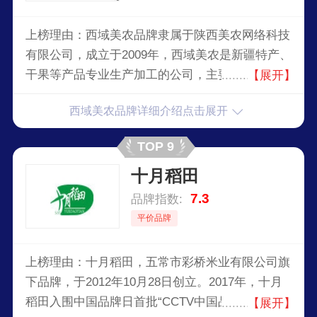
上榜理由：西域美农品牌隶属于陕西美农网络科技
有限公司，成立于2009年，西域美农是新疆特产、
干果等产品专业生产加工的公司，主要产品有西域
【展开】
美农红枣、核桃、葡萄干等。我们拥有完整、科学
西域美农品牌详细介绍点击展开
的质量管理体系，我们的诚信、实力和产品质量在
业内是有口皆碑的。
TOP 9
十月稻田
7.3
品牌指数:
平价品牌
上榜理由：十月稻田，五常市彩桥米业有限公司旗
下品牌，于2012年10月28日创立。2017年，十月
稻田入围中国品牌日首批“CCTV中国品牌榜”。以
【展开】