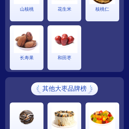
山核桃
花生米
核桃仁
长寿果
和田枣
其他大枣品牌榜