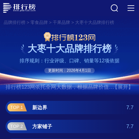
>
>
>
品牌排行榜
零食品牌
干果品牌
大枣十大品牌排行榜
大枣十大品牌排行榜
排序规则：行业评级、口碑、销量等12项依据
更新时间：2026年4月1日
排行榜123网依托全网大数据，根据品牌价值、
【展开】
口碑评价等多项指数评选出了大枣十大品牌排
行榜,前十名分别是新边界、方家铺子、好想
7.7
新边界
TOP 1
你、思宏枣业、三只松鼠、楼兰蜜语、和田玉
枣、西域美农、十月稻田、楼兰红枣。如果您
7.7
方家铺子
TOP 2
正在查找大枣什么牌子好？那么本大枣十大品