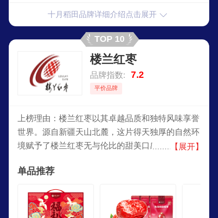
优质大米、杂粮加工为主的，集种植、科研、收
十月稻田品牌详细介绍点击展开
购、储运、生产、销售与一体的全产业链农业产业
化重点企业。以优质东北大米、杂粮、干货为主
TOP 10
营，被业内誉为中国农产品行业具活力和发展潜力
楼兰红枣
的企业之一。旗下主营产品有河套面粉、大米、五
谷杂粮等。
7.2
品牌指数:
平价品牌
上榜理由：楼兰红枣以其卓越品质和独特风味享誉
世界。源自新疆天山北麓，这片得天独厚的自然环
境赋予了楼兰红枣无与伦比的甜美口感和丰富营
【展开】
养。通过严格的筛选与现代化的工艺，楼兰红枣确
单品推荐
保每一颗枣都饱满、甘甜、富有弹性，是健康与美
味的完美结合。作为知名品牌，楼兰红枣不仅是健
康食品的首选，更是一种生活品质的象征。