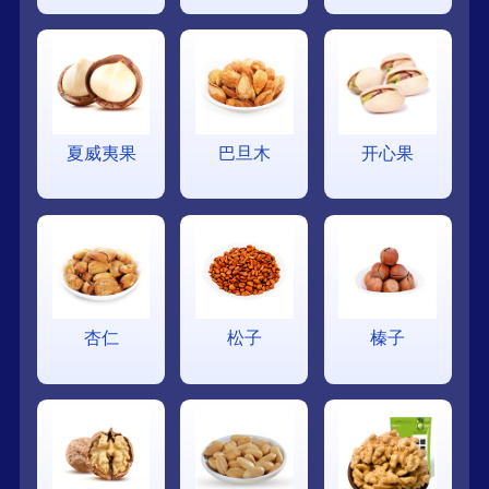
夏威夷果
巴旦木
开心果
杏仁
松子
榛子