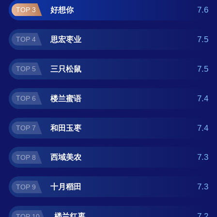
牌榜单可供您作为选购参考，我们致力于用最
7.6
好想你
TOP 3
真实的用户数据推荐口碑最好的大枣品牌，让
您选得放心。(榜单每月更新一次)
7.5
思宏枣业
TOP 4
7.5
三只松鼠
TOP 5
7.4
楼兰蜜语
TOP 6
7.4
和田玉枣
TOP 7
7.3
西域美农
TOP 8
7.3
十月稻田
TOP 9
7.2
楼兰红枣
TOP 10