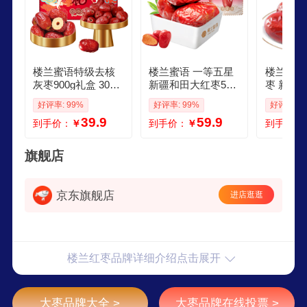
楼兰蜜语特级去核
楼兰蜜语 一等五星
楼兰蜜语
灰枣900g礼盒 30小
新疆和田大红枣500
枣 新疆
包原味即食红枣新
g袋3 蜜饯果干 新疆
粥 蜜饯
好评率: 99%
好评率: 99%
好评率: 9
疆特产蜜饯果干零
大枣 新疆特产
食 50
39.9
59.9
到手价：
￥
到手价：
￥
到手价：
食
旗舰店
京东旗舰店
进店逛逛
楼兰红枣品牌详细介绍点击展开
大枣品牌大全 >
大枣品牌在线投票 >