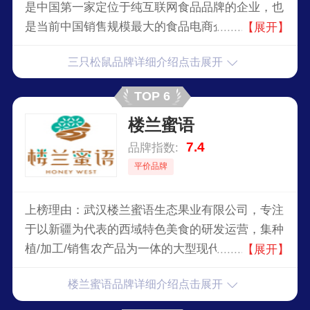
是中国第一家定位于纯互联网食品品牌的企业，也
是当前中国销售规模最大的食品电商企业，代表着
【展开】
天然，新鲜以及非过度加工。独创9OFS用户体
三只松鼠品牌详细介绍点击展开
验，取料原产地，全程最新鲜，极致优服务。其主
营业务覆盖了坚果、肉脯、鸭胗、果干、膨化等全
TOP 6
品类休闲零食。
楼兰蜜语
7.4
品牌指数:
平价品牌
上榜理由：武汉楼兰蜜语生态果业有限公司，专注
于以新疆为代表的西域特色美食的研发运营，集种
植/加工/销售农产品为一体的大型现代化企业，产
【展开】
品线涵盖枣类、坚果、果干、零食、水果等。
楼兰蜜语品牌详细介绍点击展开