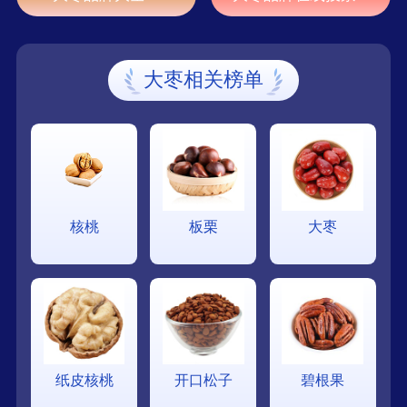
大枣相关榜单
核桃
板栗
大枣
纸皮核桃
开口松子
碧根果