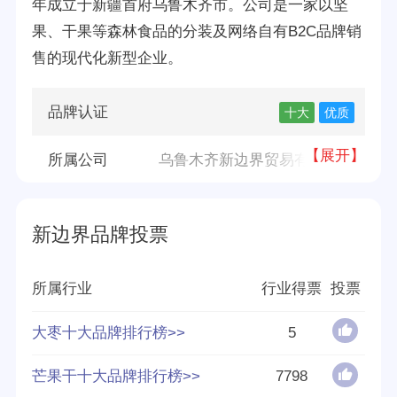
年成立于新疆首府乌鲁木齐市。公司是一家以坚
果、干果等森林食品的分装及网络自有B2C品牌销
售的现代化新型企业。
品牌认证
十大
优质
【展开】
所属公司
乌鲁木齐新边界贸易有限公司
品牌源地
乌鲁木齐
新边界品牌投票
创立时间
2011年
所属行业
行业得票
投票
分享量
44
大枣十大品牌排行榜>>
5
好评率
95%
芒果干十大品牌排行榜>>
7798