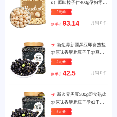
s）原味榛子仁400g孕妇零食
干果炒货休闲食品东北特产
2元券
大罐装铁
93.14
月销 0 件
到手价
新边界新疆黑豆即食熟盐
炒原味香酥脆豆子干炒豆下
酒零食坚果小吃 新边界新疆
4元券
黑豆300g
42.5
月销 0 件
到手价
新边界黑豆300g即食熟盐
炒原味香酥脆豆子孕妇干炒
下酒零食小吃 新边界黑豆30
5元券
0g