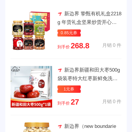
新边界 挚甄有机礼盒2218
g 年货礼盒坚果炒货开心果
腰果碧根果仁蔓越莓高端礼
0.85元券
盒送礼必备
268.8
月销 0 件
到手价
新边界新疆和田大枣500g
袋装枣特大红枣新鲜免洗可
夹核桃干果零食 【1斤/包】
1元券
新疆和田大枣
27
月销 0 件
到手价
新边界（new boundarie