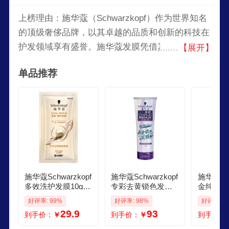
上榜理由：施华蔻（Schwarzkopf）作为世界知名
的顶级奢侈品牌，以其卓越的品质和创新的科技在
护发领域享有盛誉。施华蔻发膜凭借其独特的配方
【展开】
和高效的修复能力，成为众多消费者的首选。其主
单品推荐
要优势在于深层滋养，能够有效修复受损发质，使
头发恢复健康光泽。
施华蔻Schwarzkopf
施华蔻Schwarzkopf
施华蔻Sch
多效洗护发膜10g
专彩去黄锁色发膜2
金纯盈润
护发素焗油膏 柔顺
00g 漂染受损救星
乳400m
好评率: 99%
好评率: 98%
好评率: 9
发丝试用装
去黄提亮固色 深层
膏 8种
29.9
93
到手价：
￥
到手价：
￥
到手价：
修护柔顺