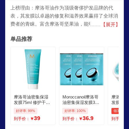
上榜理由：摩洛哥油作为顶级奢侈护发品牌的代
表，其发膜以卓越的修复和滋养效果赢得了全球消
费者的青睐。富含摩洛哥坚果油，能够深层滋养发
【展开】
丝，修复受损发质，使头发重现健康光泽，还能有
单品推荐
效防止毛躁和断发。
摩洛哥油密集保湿
Moroccanoil摩洛哥
摩洛哥油
发膜75ml 修护干枯
油密集保湿发膜30
发膜250
强韧柔顺进口
ml3滋养保湿柔顺临
水保湿修
好评率: 99%
好评率: 100%
领30元券
期清仓
软发质 
39
36.9
到手价：
￥
到手价：
￥
到手价：