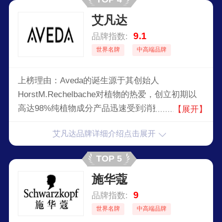
艾凡达
9.1
品牌指数:
世界名牌
中高端品牌
上榜理由：Aveda的诞生源于其创始人
HorstM.Rechelbache对植物的热爱，创立初期以
高达98%纯植物成分产品迅速受到消费者追捧，随
【展开】
后在美国各地创办了Aveda美发沙龙，开设美容美
艾凡达品牌详细介绍点击展开
发学院，1997年被美国雅诗兰黛(EsteeLauder)集
团收购，成为它旗下主打无添加的奢华护发品牌。
TOP 5
施华蔻
9
品牌指数:
世界名牌
中高端品牌