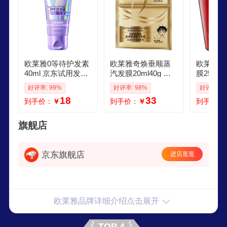
欧莱雅0等待护发素
欧莱雅奇焕垂顺蒸
欧莱雅发
40ml 京东试用发膜
汽发膜20ml40g 修
膜250M
级滋养柔顺修护干
护滋养加热帽 适合
顺滑修护
好评率: 99%
好评率: 98%
好评率: 9
枯毛躁
干枯发质
防断发非
18
33
到手价：
￥
到手价：
￥
到手价：
旗舰店
京东旗舰店
进店逛逛
欧莱雅品牌详细介绍点击展开
TOP 4