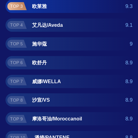
查找发膜什么牌子好？那么本发膜十大品牌榜
9.3
欧莱雅
TOP 3
单可供您作为选购参考，我们致力于用最真实
的用户数据推荐口碑最好的发膜品牌，让您选
9.1
艾凡达/Aveda
TOP 4
得放心。(榜单每月更新一次)
9
施华蔻
TOP 5
8.9
欧舒丹
TOP 6
8.9
威娜/WELLA
TOP 7
8.9
沙宣/VS
TOP 8
8.9
摩洛哥油/Moroccanoil
TOP 9
8.8
潘婷/PANTENE
TOP 10