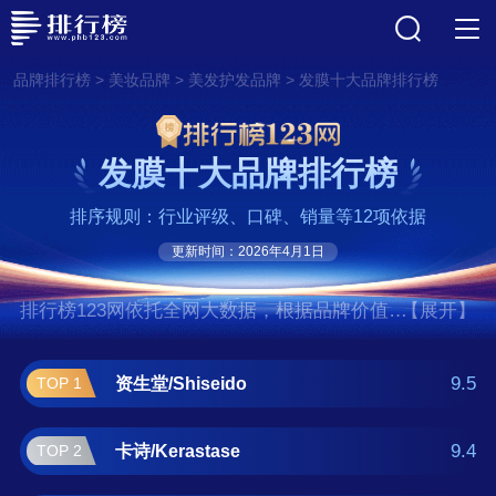
>
>
>
品牌排行榜
美妆品牌
美发护发品牌
发膜十大品牌排行榜
发膜十大品牌排行榜
排序规则：行业评级、口碑、销量等12项依据
更新时间：2026年4月1日
排行榜123网依托全网大数据，根据品牌价值、
【展开】
口碑评价等多项指数评选出了发膜十大品牌排
行榜,前十名分别是资生堂/Shiseido、卡
9.5
资生堂/Shiseido
TOP 1
诗/Kerastase、欧莱雅、艾凡达/Aveda、施华
蔻、欧舒丹、威娜/WELLA、沙宣/VS、摩洛哥
9.4
卡诗/Kerastase
TOP 2
油/Moroccanoil、潘婷/PANTENE。如果您正在