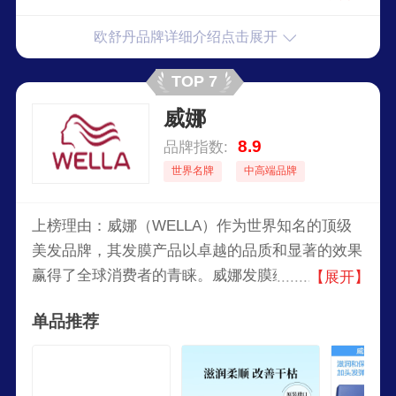
物护肤品牌，传述着普罗旺斯这片宽厚大地的气息
欧舒丹品牌详细介绍点击展开
与文化。
TOP 7
威娜
8.9
品牌指数:
世界名牌
中高端品牌
上榜理由：威娜（WELLA）作为世界知名的顶级
美发品牌，其发膜产品以卓越的品质和显著的效果
赢得了全球消费者的青睐。威娜发膜蕴含丰富的营
【展开】
养成分，能够深层滋养发丝，修复受损发质，使头
单品推荐
发重现健康光泽。其独特的配方不仅能有效改善发
质，还能提供持久的保湿效果，令秀发柔顺丝滑。