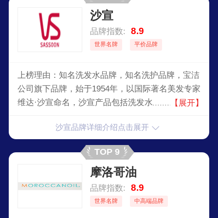
沙宣
8.9
品牌指数:
世界名牌
平价品牌
上榜理由：知名洗发水品牌，知名洗护品牌，宝洁
公司旗下品牌，始于1954年，以国际著名美发专家
维达·沙宣命名，沙宣产品包括洗发水、剪发用
【展开】
品、护发用品、直发棒、卷发棒、直卷合一、吹风
沙宣品牌详细介绍点击展开
机及造型发梳等等，以“烫发不伤发”为核心研发出
一系列电气石陶瓷养发美发产品，专业打造媲美沙
TOP 9
龙造型效果的美发工具。
摩洛哥油
8.9
品牌指数:
世界名牌
中高端品牌