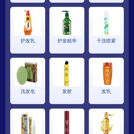
护发乳
护发精华
干洗喷雾
洗发皂
发胶
发乳