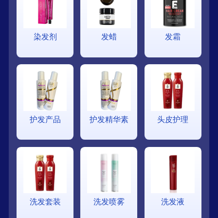
染发剂
发蜡
发霜
护发产品
护发精华素
头皮护理
洗发套装
洗发喷雾
洗发液