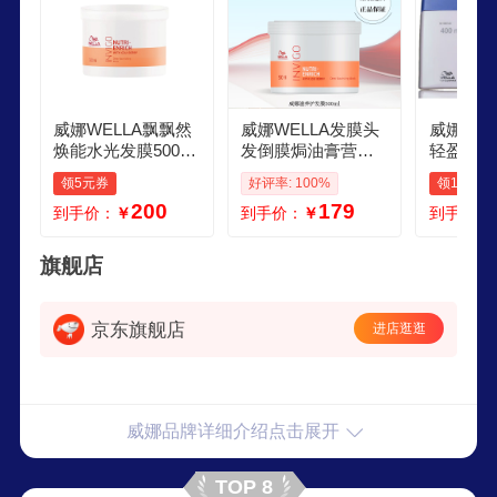
威娜WELLA飘飘然
威娜WELLA发膜头
威娜WEL
焕能水光发膜500ml
发倒膜焗油膏营养
轻盈保湿
滋养修护营养发膜
护理柔顺干枯受损
滋润修复
领5元券
好评率: 100%
领10元券
护发倒模焗油膏 威
直卷发进口 威娜焕
轻盈保湿
200
179
到手价：
￥
到手价：
￥
到手价：
娜焕能水光发膜500
能水光发膜500ml
ml新款
旗舰店
京东旗舰店
进店逛逛
威娜品牌详细介绍点击展开
TOP 8