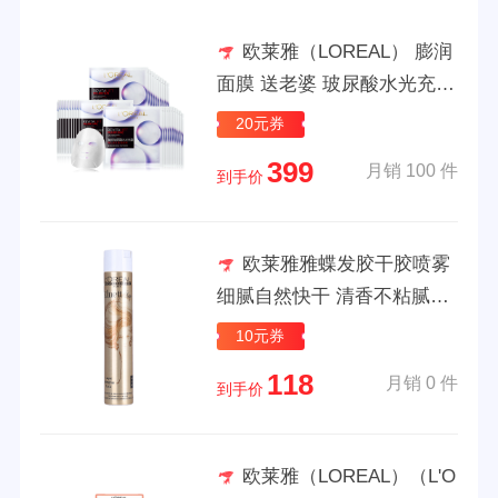
欧莱雅（LOREAL） 膨润
面膜 送老婆 玻尿酸水光充盈
补水保湿 淡化细纹 送女友 3
20元券
0片装
399
月销 100 件
到手价
欧莱雅雅蝶发胶干胶喷雾
细腻自然快干 清香不粘腻打
理碎发
10元券
118
月销 0 件
到手价
欧莱雅（LOREAL）（L'O