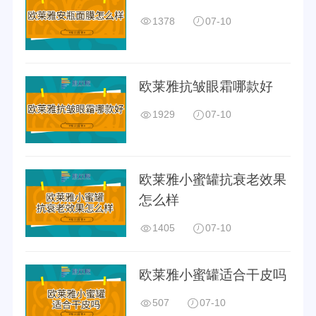
2017年福布斯
2018年福布斯
1378
07-10
2000强
2000强
欧莱雅抗皱眼霜哪款好
2019年福布斯
2020年福布斯
1929
07-10
2000强
2000强
欧莱雅小蜜罐抗衰老效果
怎么样
2021年福布斯
1405
07-10
2000强
欧莱雅小蜜罐适合干皮吗
品牌认证
507
07-10
十大
优质