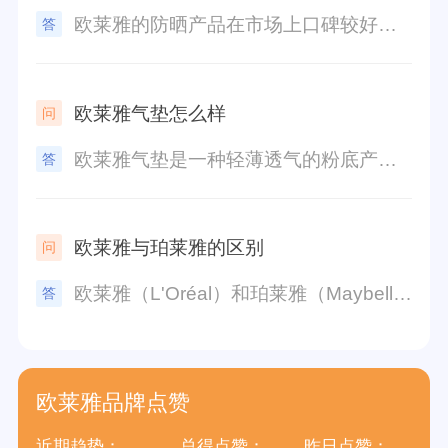
欧莱雅的防晒产品在市场上口碑较好，具有以下特点：1.高效防晒：欧莱雅的防晒产品多数含有高SPF值，能够有效阻挡紫外线对皮肤的伤害，帮助预防晒伤和光老化。2.轻薄易推：欧莱雅的防晒产品质地轻薄，容易推开，不会给皮肤带来负担，并且不会留下白色的油腻痕迹。3.滋润保湿：欧莱雅的防晒产品多数含有保湿成分，能够给皮肤补充水分，预防干燥和脱屑。4.长效持久：欧莱雅的防晒产品具有较好的持久性，能够在阳光暴晒下长时间保持防护效果。总体来说，欧莱雅防晒产品是一款性价比较高的选择，适用于日常生活和户外活动使用。然而，不同人的皮肤状况和需求各异，所以个体差异仍然存在，建议根据自身肤质和需求选择适合的防晒产品。
欧莱雅气垫怎么样
欧莱雅气垫是一种轻薄透气的粉底产品，具有遮瑕效果和保湿功效。它采用了气垫技术，使用起来非常方便，只需轻轻按压就能使粉底液均匀释放，在脸上呈现出薄薄的一层，让肌肤看起来更加自然。欧莱雅气垫的质地轻盈，不会造成油腻感，同时也不会堵塞毛孔。它的遮瑕效果较为出色，可以有效遮盖暗沉、痘疤等面部瑕疵，让肌肤看起来更加均匀。同时，它还含有保湿成分，可以给肌肤补水，提供滋润效果，使肌肤持久保持水润状态。总的来说，欧莱雅气垫是一款性价比较高的粉底产品，适合喜欢自然妆容的人使用。它不仅能遮瑕，还能保湿，轻薄透气，非常适合日常使用。不过，如何选择适合自己肤色的色号也是很重要的，建议在购买前先试用一下。
欧莱雅与珀莱雅的区别
欧莱雅（L'Oréal）和珀莱雅（Maybelline）是两个国际知名的化妆品品牌，它们都属于欧莱雅集团旗下的品牌，但在产品定位、市场定位和产品特点上有一定的区别。1. 产品定位：欧莱雅主要面向高端市场，旗下拥有多个高端品牌，如Lancôme、Giorgio Armani Beauty和Yves Saint Laurent等。欧莱雅的产品价格较高，注重科技创新和品质，以满足对高品质化妆品的需求。珀莱雅则主要面向大众市场，以平价化妆品为主打。珀莱雅的产品价格相对较低，注重时尚和潮流，追求更广泛的受众市场。2. 市场定位：欧莱雅定位于全球市场，并在全球范围内销售其产品。欧莱雅进入了许多国家和地区，并根据当地的文化和市场需求进行产品调整。珀莱雅则更多地专注于大众市场，尤其在亚洲市场有着广泛的销售网络和受众基础。珀莱雅适应不同地区的消费者需求，推出适合各种肤质和肤色的产品线。3. 产品特点：欧莱雅注重研发高科技成分和创新技术，致力于提供高品质、高效果的产品。其产品线涵盖护肤、彩妆、香水、头发护理等多个领域。珀莱雅则推崇简单、便捷的美妆理念，更注重时尚潮流的跟随和满足大众的需求。其产品线主要包括彩妆产品，如口红、睫毛膏和眼影等。综上所述，欧莱雅和珀莱雅在产品定位、市场定位和产品特点上存在一定的差异。这样的区别使得它们能够服务于不同层次和需求的消费者。
欧莱雅品牌点赞
近期趋势：
总得点赞：
昨日点赞：