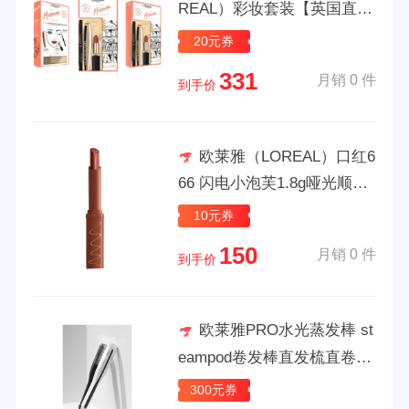
REAL）彩妆套装【英国直
邮】 彩妆套装
20元券
331
月销 0 件
到手价
欧莱雅（LOREAL）口红6
66 闪电小泡芙1.8g哑光顺滑
持久显色奶茶色 送女友爱人
10元券
礼物 闪电小泡芙【615】焦
150
月销 0 件
糖奶茶色
到手价
欧莱雅PRO水光蒸发棒 st
eampod卷发棒直发梳直卷两
用蒸汽护发夹板沙发福音
300元券