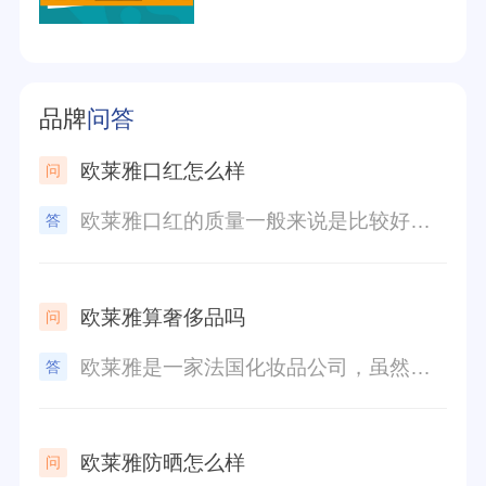
所属公司
欧莱雅化妆品集团公司
品牌源地
法国
品牌
问答
创立时间
1907年
欧莱雅口红怎么样
分享量
30
欧莱雅口红的质量一般来说是比较好的。它有丰富的色彩选择，质地柔滑且持久，在涂抹时很容易滑过嘴唇，不会干燥或引起不适。此外，欧莱雅口红还具有较好的包装设计，在使用时很方便。总的来说，欧莱雅口红是一个值得尝试的品牌。
好评率
96%
欧莱雅算奢侈品吗
参与榜单数
870个
欧莱雅是一家法国化妆品公司，虽然它的产品被视为高品质和高档，但通常不被认为是奢侈品。奢侈品通常指的是价格昂贵且具有独特的品质和工艺的产品，如香水、手表、皮具等。欧莱雅的产品在市场上的定位主要是中高端产品，并不属于传统意义上的奢侈品范畴。
得票数
7818771
欧莱雅防晒怎么样