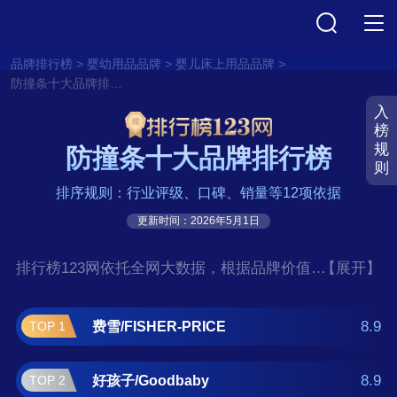
>
>
>
品牌排行榜
婴幼用品品牌
婴儿床上用品品牌
防撞条十大品牌排行榜
入
榜
规
防撞条十大品牌排行榜
则
排序规则：行业评级、口碑、销量等12项依据
更新时间：2026年5月1日
排行榜123网依托全网大数据，根据品牌价值、
【展开】
口碑评价等多项指数评选出了防撞条十大品牌
排行榜,前十名分别是费雪/FISHER-PRICE、好
8.9
费雪/FISHER-PRICE
TOP 1
孩子/Goodbaby、迪士尼宝宝/Disney Baby、其
乐、BABYCARE、爱贝迪拉、可优比/KUB、十
8.9
好孩子/Goodbaby
TOP 2
月结晶、棒棒猪/babybbz、攸曼诚品。如果您