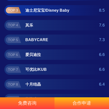
正在查找防撞条什么牌子好？那么本防撞条十
8.5
迪士尼宝宝/Disney Baby
TOP 3
大品牌榜单可供您作为选购参考，我们致力于
用最真实的用户数据推荐口碑最好的防撞条品
7.6
其乐
TOP 4
牌，让您选得放心。(榜单每月更新一次)
7.3
BABYCARE
TOP 5
6.6
爱贝迪拉
TOP 6
6.6
可优比/KUB
TOP 7
6.4
十月结晶
TOP 8
6.4
棒棒猪/babybbz
TOP 9
免费咨询
合作申请