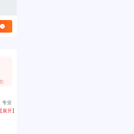
>
数
，专业
【展开】