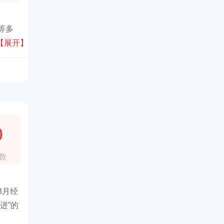
等多
【展开】
9
数
8月经
进”的