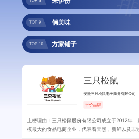
排
来伊份
TOP 8
俏美味
TOP 9
方家铺子
TOP 10
三只松鼠
安徽三只松鼠电子商务有限公司
平价品牌
上榜理由：三只松鼠股份有限公司成立于2012年
模最大的食品电商企业，代表着天然，新鲜以及非过
务。其主营业务覆盖了坚果、肉脯、鸭胗、果干、