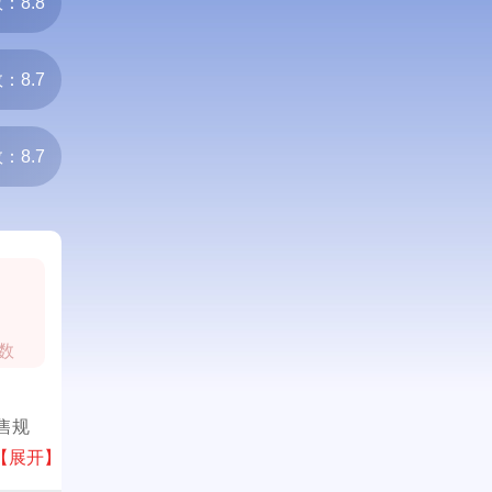
：8.8
：8.7
：8.7
数
售规
致优服
【展开】