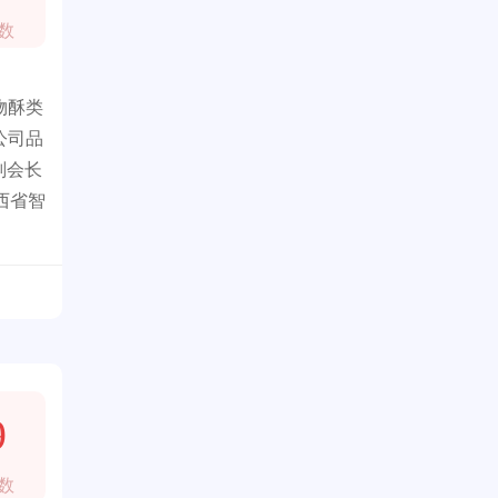
数
物酥类
公司品
副会长
西省智
9
数