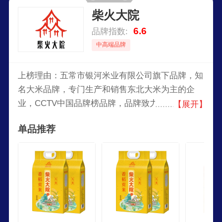
柴火大院
6.6
品牌指数:
中高端品牌
上榜理由：五常市银河米业有限公司旗下品牌，知
名大米品牌，专门生产和销售东北大米为主的企
业，CCTV中国品牌榜品牌，品牌致力于在优质产
【展开】
地内采购谷物，柴火大院传达「煮饭燃薪，薪为柴
单品推荐
火」的理念，倡导自然质朴的健康生活。