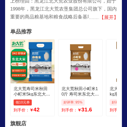
上榜理由：黑龙江北大荒农业股份有限公司，始于
1998年，黑龙江北大荒农垦集团总公司旗下，国内
重要的商品粮基地和粮食战略后备基地之一，集产
【展开】
加销、贸工农一体化的企业集团。大米知名品牌，
单品推荐
全国从事东北大米的代表性企业，国内重要的商品
粮生产基地和粮食储备基地，专业从事稻谷综合加
工、销售，国内耕地面积大、现代化程度高、综合
生产能力强的企业。
北大荒寿司米秋田
北大荒秋田小町米1
北大荒大
小町米5kg东北大米
0斤 寿司米东北大米
kg东北
真空包装 东北珍珠
5kg 圆粒粳米 当季
新米寿司
领10元券
好评率: 95%
好评率: 1
好吃不贵
新米
斤真空包
42
31.6
到手价：
￥
到手价：
￥
到手价：
kg
旗舰店