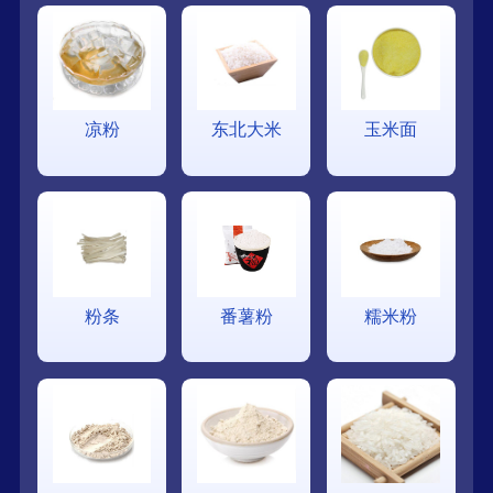
凉粉
东北大米
玉米面
粉条
番薯粉
糯米粉