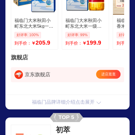
福临门大米秋田小
福临门大米秋田小
福临门丝
町东北大米5kg一级
町东北大米一级粳
香米煮饭
粳米寿司米整箱 5k
米吉林产区寿司香
米寿司米
好评率: 100%
好评率: 99%
好评率: 9
g4袋
米 5kg1袋小榨炒香
籼米 丝苗
205.9
199.9
到手价：
￥
到手价：
￥
到手价：
花生油4L
袋
旗舰店
京东旗舰店
进店逛逛
福临门品牌详细介绍点击展开
TOP 5
初萃