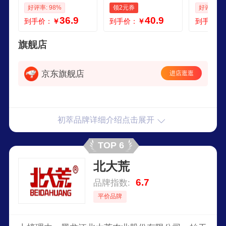
寿司米 充二氧化碳
米 东北大米 当季新
用米中粮
好评率: 98%
领2元券
好评率: 1
保鲜 真空包装
米 尝鲜装秋田小町5
小町5kg
36.9
40.9
到手价：
￥
到手价：
￥
到手价：
kg
旗舰店
京东旗舰店
进店逛逛
初萃品牌详细介绍点击展开
TOP 6
北大荒
6.7
品牌指数:
平价品牌