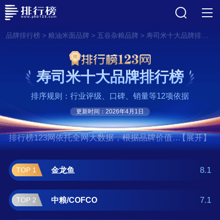
>
>
>
品牌排行榜
粮油米面品牌
五谷杂粮品牌
寿司米十大品牌排行榜
寿司米十大品牌排行榜
排序规则：行业评级、口碑、销量等12项依据
更新时间：2026年4月1日
排行榜123网依托全网大数据，根据品牌价值、
【展开】
口碑评价等多项指数评选出了寿司米十大品牌
排行榜,前十名分别是金龙鱼、中粮/COFCO、
8.1
金龙鱼
TOP 1
老爷岭、福临门/Fortune、初萃、北大荒、五常
大米、花中花大米、柴火大院、十月稻田。如
7.1
中粮/COFCO
TOP 2
果您正在查找寿司米什么牌子好？那么本寿司