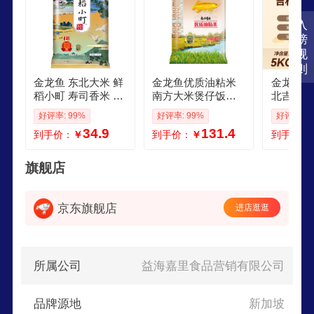
入
榜
规
则
金龙鱼 东北大米 鲜
金龙鱼优质油粘米
金龙鱼鲜
稻小町 寿司香米 10
南方大米煲仔饭长
北吉林大
斤
粒米煮粥寿司米蒸
米家庭煮
好评率: 99%
好评率: 99%
好评率: 1
饭企业团购员工福
斤 5kg1
34.9
131.4
到手价：
￥
到手价：
￥
到手价：
利 25kg6整箱批发
旗舰店
京东旗舰店
进店逛逛
所属公司
益海嘉里食品营销有限公司
品牌源地
新加坡