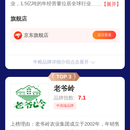
业，1.5亿吨的年经营量位居全球行业领先，总资
【展开】
产排名全球行业第一、总营收排名全球行业第三。
旗舰店
中粮集团有限公司(COFCO)是世界500强企业，也
是中国领先的农产品、食品领域多元化产品和服务
京东旗舰店
进店逛逛
供应商，致力于打造从田间到餐桌的全产业链粮油
食品企业，建设全服务链的城市综合体。
中粮品牌详细介绍点击展开
TOP 3
老爷岭
7.1
品牌指数:
中高端品牌
上榜理由：老爷岭农业集团成立于2002年，年销售