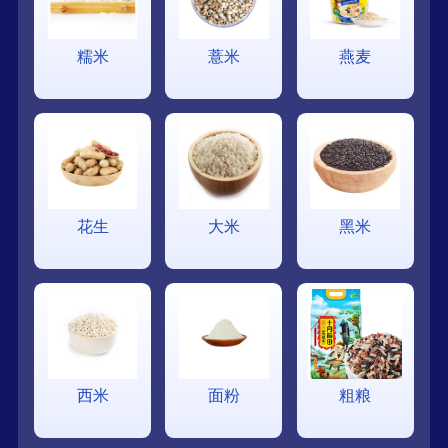
糯米
薏米
燕麦
花生
大米
黑米
西米
面粉
粗粮