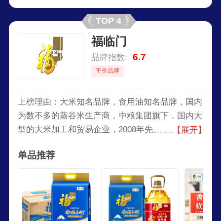
TOP 4
福临门
6.7
品牌指数:
平价品牌
上榜理由：大米知名品牌，食用油知名品牌，国内
为数不多的蒸谷米生产商，中粮集团旗下，国内大
型的大米加工和贸易企业，2008年先后上市调味
【展开】
酱/大米/白糖/杂粮/酱醋等系列厨房食品。旗下主
单品推荐
营产品有河套面粉、大米、杂粮等。