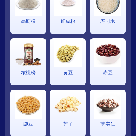
高筋粉
红豆粉
寿司米
核桃粉
黄豆
赤豆
豌豆
莲子
芡实仁