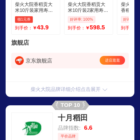
柴火大院香稻贡大
柴火大院香稻贡大
柴火大院
米10斤装家用寿司
米10斤装2家用寿司
香稻贡米
饭团熬粥米囤货装
饭团熬粥米囤货装
町寿司贡
领1元券
好评率: 100%
好评率: 1
香稻贡米5kg
香稻贡米5kg2袋
米农家睿灜
43.9
598.5
到手价：
￥
到手价：
￥
到手价：
旗舰店
京东旗舰店
进店逛逛
柴火大院品牌详细介绍点击展开
TOP 10
十月稻田
6.6
品牌指数:
平价品牌