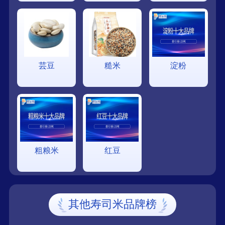
芸豆
糙米
淀粉
粗粮米
红豆
其他寿司米品牌榜