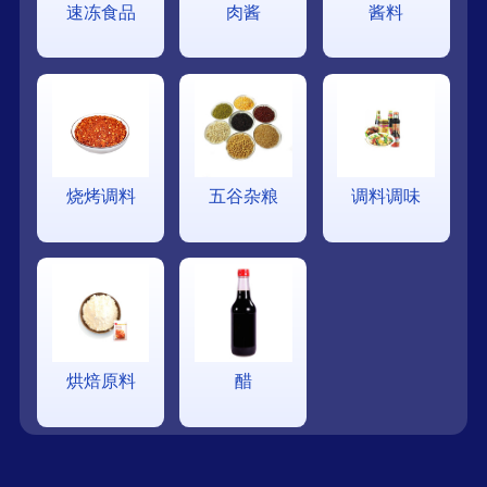
速冻食品
肉酱
酱料
烧烤调料
五谷杂粮
调料调味
烘焙原料
醋