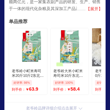
额两亿元，是一家集农副产品的研发、生产、销售
于一体的现代化杂粮及其深加工产品高新技术企
【展开】
业。目前公司拥有有机产品种植基地，产品已通过
单品推荐
国家有机认证和绿色产品认证，并拥有自主进出口
经营权，为吉林省农业产业化重点龙头企业。企业
品牌“老爷岭”、”永鹏“被评为”吉林省著名商
标“、”吉林省名牌产品“、该品牌包含杂粮、大米、
豆油、木耳等系列近200余种。
老爷岭小町米寿司
老爷岭大米小町米
老爷岭大
米20斤10斤2东北吉
寿司米10斤东北吉
0斤20
林大米粳米秋田小
林大米小粒香粳米
长粒香香
好评率: 98%
好评率: 100%
好评率: 1
町真空包装
秋田小町
司米真空
63.9
58.4
到手价：
￥
到手价：
￥
到手价：
袋精品长
斤
老爷岭品牌详细介绍点击展开