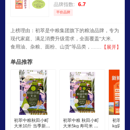
6.7
品牌指数:
平价品牌
上榜理由：初萃是中粮集团旗下的粮油品牌，专为
现代家庭、满足消费升级需求，全面覆盖“大米、
食用油、杂粮、面粉、山货”等品类，优选品种、
【展开】
优选产地，从种子选择、基地确定、栽培管理、储
单品推荐
藏加工到销售服务各关键过程，全面落实中粮全产
业链管控，全面提升产品品质，只为消费者提供更
具安全营养、自然美味的产品。
初萃中粮秋田小町
初萃中粮 秋田小町
初萃秋田
大米10斤 当季新米
大米5kg 寿司米 粳
kg袋寿