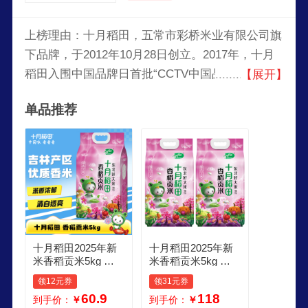
上榜理由：十月稻田，五常市彩桥米业有限公司旗
下品牌，于2012年10月28日创立。2017年，十月
稻田入围中国品牌日首批“CCTV中国品牌榜”。以
【展开】
优质大米、杂粮加工为主的，集种植、科研、收
单品推荐
购、储运、生产、销售与一体的全产业链农业产业
化重点企业。以优质东北大米、杂粮、干货为主
营，被业内誉为中国农产品行业具活力和发展潜力
的企业之一。旗下主营产品有河套面粉、大米、五
谷杂粮等。
十月稻田2025年新
十月稻田2025年新
米香稻贡米5kg 寿
米香稻贡米5kg 寿
司香米 东北大米10
司香米 东北大米10
领12元券
领31元券
斤 1袋
斤 2袋
60.9
118
到手价：
￥
到手价：
￥