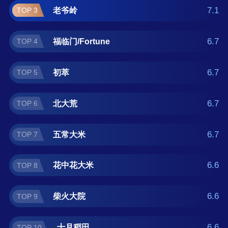
米十大品牌榜单可供您作为选购参考，我们致
7.1
老爷岭
TOP 3
力于用最真实的用户数据推荐口碑最好的寿司
米品牌，让您选得放心。(榜单每月更新一次)
6.7
福临门/Fortune
TOP 4
6.7
初萃
TOP 5
6.7
北大荒
TOP 6
6.7
五常大米
TOP 7
6.6
花中花大米
TOP 8
6.6
柴火大院
TOP 9
6.6
十月稻田
TOP 10