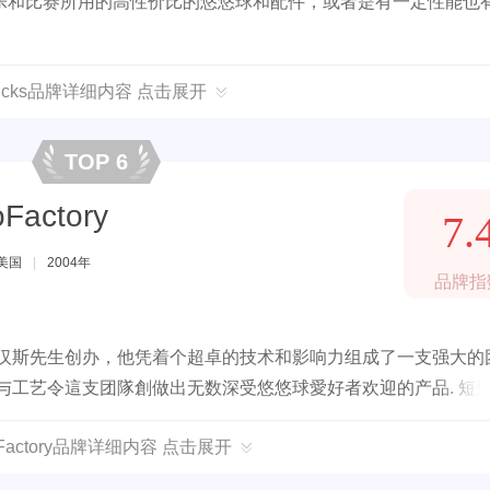
乐和比赛所用的高性价比的悠悠球和配件，或者是有一定性能也
Tricks品牌详细内容 点击展开
TOP 6
actory
7.
美国
|
2004年
品牌指
师汉斯先生创办，他凭着个超卓的技术和影响力组成了一支强大的
意,与工艺令這支团隊創做出无数深受悠悠球愛好者欢迎的产品. 短
亚，俄罗斯，日本，香港等地。现在更正式在中国大陆和各位见面。
Factory品牌详细内容 点击展开