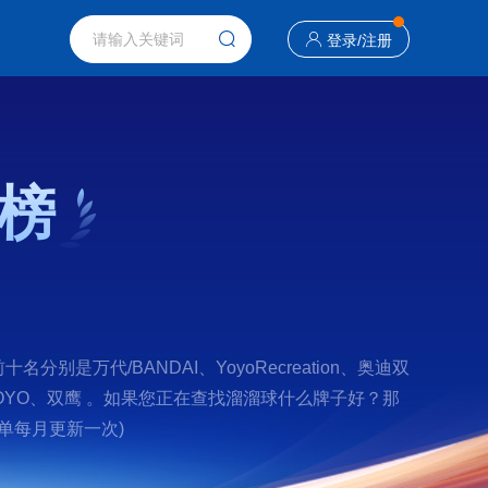
登录
/
注册
榜
万代/BANDAI、YoyoRecreation、奥迪双
、MAGICYOYO、双鹰 。如果您正在查找溜溜球什么牌子好？那
单每月更新一次)