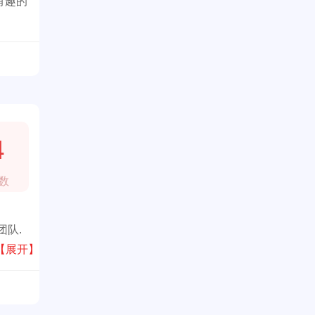
有趣的
4
数
团队.
短几年
【展开】