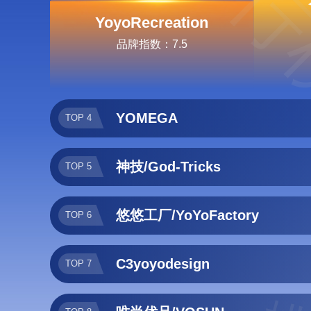
排行
YoyoRecreation
品牌指数：7.5
YOMEGA
TOP 4
神技/God-Tricks
TOP 5
悠悠工厂/YoYoFactory
TOP 6
C3yoyodesign
TOP 7