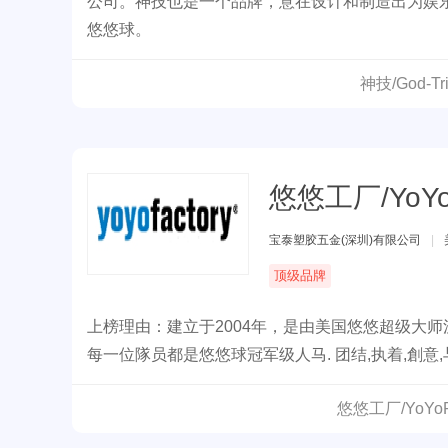
公司。神技也是一个品牌，意在设计和制造出为娱
悠悠球。
神技/God-
悠悠工厂/YoYoF
宝泰塑胶五金(深圳)有限公司
|
顶级品牌
上榜理由：建立于2004年，是由美国悠悠超级大
每一位隊员都是悠悠球冠军级人马. 团结,执着,創
间YYF的产品巳遍布全球 :美国，欧州，澳大利
悠悠工厂/YoYo