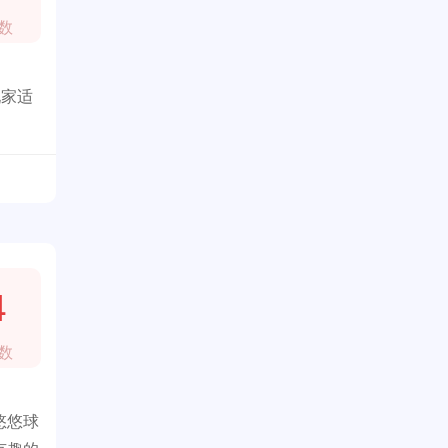
数
玩家适
4
数
悠悠球