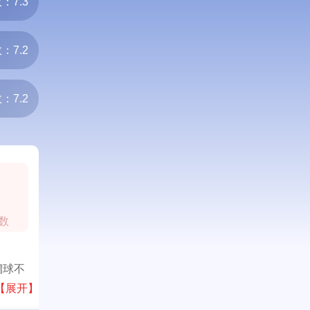
：7.3
：7.2
：7.2
数
溜球不
。
【展开】