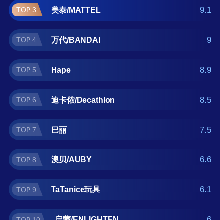
蒙/ENLIGHTEN。如果您正在查找敲打玩具什
9.1
美泰/MATTEL
TOP 3
么牌子好？那么本敲打玩具十大品牌榜单可供
您作为选购参考，我们致力于用最真实的用户
9
万代/BANDAI
TOP 4
数据推荐口碑最好的敲打玩具品牌，让您选得
放心。(榜单每月更新一次)
8.9
Hape
TOP 5
8.5
迪卡侬/Decathlon
TOP 6
7.5
巴丽
TOP 7
6.6
澳贝/AUBY
TOP 8
6.1
TaTanice玩具
TOP 9
6
启蒙/ENLIGHTEN
TOP 10