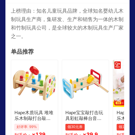
上榜理由：知名儿童玩具品牌，全球知名婴幼儿木
制玩具生产商，集研发、生产和销售为一体的木制
和竹制玩具公司，是全球较大的木制玩具生产厂家
之一。
单品推荐
Hape木质玩具 堆堆
Hape宝宝敲打击玩
Hape
乐木制敲打台敲棒
具彩虹敲棒台音乐
乐木制敲
台幼儿园早教玩具1
玩具男女孩儿童宝
台幼儿园
好评率: 99%
领30元券
领1元券
3岁男孩女孩 E0529
宝节日礼物 E0506
3岁男孩女
139
39.9