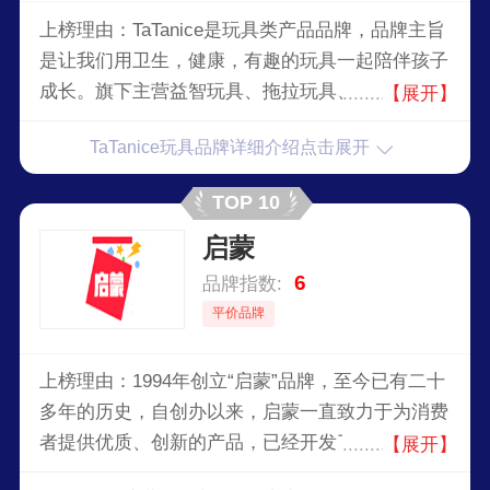
上榜理由：TaTanice是玩具类产品品牌，品牌主旨
是让我们用卫生，健康，有趣的玩具一起陪伴孩子
成长。旗下主营益智玩具、拖拉玩具、亲子互动玩
【展开】
具、积木等，自成立以来，TaTanice以其优质的产
TaTanice玩具品牌详细介绍点击展开
品和售后服务赢得大众的喜爱和认可。
TOP 10
启蒙
6
品牌指数:
平价品牌
上榜理由：1994年创立“启蒙”品牌，至今已有二十
多年的历史，自创办以来，启蒙一直致力于为消费
者提供优质、创新的产品，已经开发了十多个系
【展开】
列，300余款产品。启蒙积木已经通过欧盟的CE认