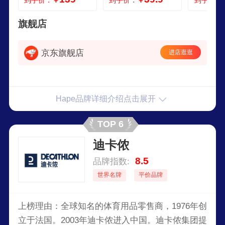
到手价：
￥
到手价：
￥
到手价：
跷跷板彩虹敲棒台
彩虹敲棒台
数字堆堆
旗舰店
京东旗舰店
进店逛逛
Hape品牌详细介绍点击展开
TOP 6
迪卡侬
8.5
品牌指数:
世界名牌
平价品牌
上榜理由：全球知名的体育用品零售商，1976年创
立于法国。2003年迪卡侬进入中国。迪卡侬集团提