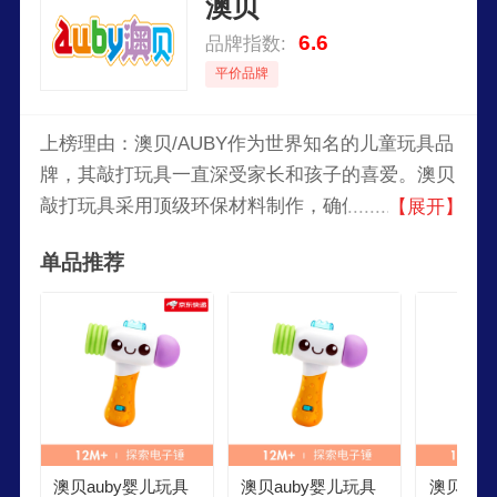
澳贝
6.6
品牌指数:
平价品牌
上榜理由：澳贝/AUBY作为世界知名的儿童玩具品
牌，其敲打玩具一直深受家长和孩子的喜爱。澳贝
敲打玩具采用顶级环保材料制作，确保安全无毒，
【展开】
给孩子最贴心的保护。产品设计注重儿童心理发
单品推荐
展，色彩鲜艳，造型可爱，能够全面激发儿童的感
官体验和动手能力。
澳贝auby婴儿玩具
澳贝auby婴儿玩具
澳贝aub