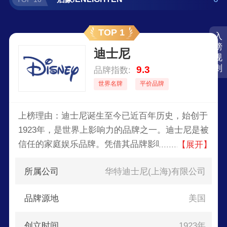
TOP 1
入
榜
迪士尼
规
则
9.3
品牌指数:
世界名牌
平价品牌
上榜理由：迪士尼诞生至今已近百年历史，始创于
1923年，是世界上影响力的品牌之一。迪士尼是被
信任的家庭娱乐品牌。凭借其品牌影响力，迪士尼
【展开】
已远不止从事动画电影行业，迪士尼产品延伸到饰
所属公司
华特迪士尼(上海)有限公司
品、服装、家居用品、毛绒玩具、等多个产业。
品牌源地
美国
创立时间
1923年