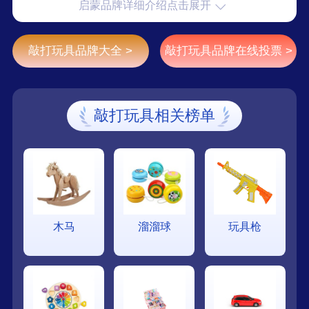
启蒙品牌详细介绍点击展开
证、美国的ASTM、中国的3C认证，销售网络已经
遍布俄罗斯、东南亚、欧美等多个国家和国内三十
多个省市,是国内厂家中的领导品牌。
敲打玩具品牌大全 >
敲打玩具品牌在线投票 >
敲打玩具相关榜单
木马
溜溜球
玩具枪