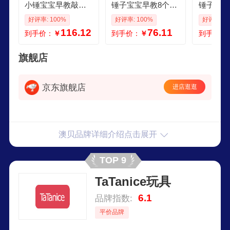
小锤宝宝早教敲打
锤子宝宝早教8个月
锤子宝宝
新款 461570探索电
宝宝小锤子儿童敲
宝宝小锤
好评率: 100%
好评率: 100%
好评率: 1
子锤
打激打小锤461570
打激打小锤
116.12
76.11
到手价：
￥
到手价：
￥
到手价：
探
探
旗舰店
京东旗舰店
进店逛逛
澳贝品牌详细介绍点击展开
TOP 9
TaTanice玩具
6.1
品牌指数:
平价品牌