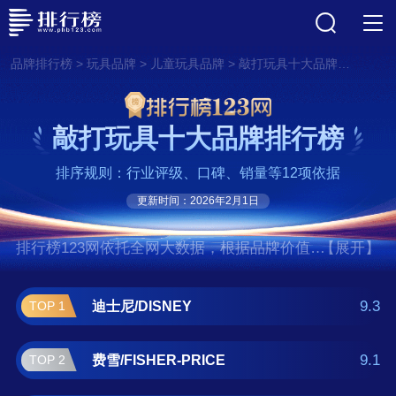
>
>
>
品牌排行榜
玩具品牌
儿童玩具品牌
敲打玩具十大品牌排行榜
敲打玩具十大品牌排行榜
排序规则：行业评级、口碑、销量等12项依据
更新时间：2026年2月1日
排行榜123网依托全网大数据，根据品牌价值、
【展开】
口碑评价等多项指数评选出了敲打玩具十大品
牌排行榜,前十名分别是迪士尼/DISNEY、费
9.3
迪士尼/DISNEY
TOP 1
雪/FISHER-PRICE、美泰/MATTEL、万
代/BANDAI、Hape、迪卡侬/Decathlon、巴
9.1
费雪/FISHER-PRICE
TOP 2
丽、澳贝/AUBY、TaTanice玩具、启