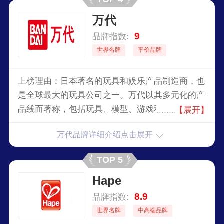
万代
9
品牌指数:
世界名牌
平价品牌
上榜理由：日本著名的玩具和娱乐产品制造商，也
是全球最大的玩具公司之一。万代以其多元化的产
品线而著称，包括玩具、模型、游戏和动漫周边产
【展开】
品，涵盖了各个年龄层的消费者。品牌以创新、质
万代品牌详细介绍点击展开
量和丰富的产品内容赢得了全球消费者的喜爱，旗
下拥有众多知名IP，如高达、奥特曼、假面骑士和
TOP 5
龙珠等。
Hape
8.9
品牌指数:
世界名牌
中高端品牌