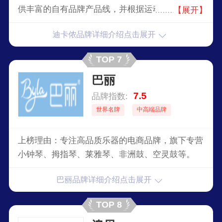
供丰富的自有品牌产品线，并根据运动类别的不
【展开】
同，目前拥有超过21个激情品牌，满足60种以上运
迪卡侬品牌详细介绍点击展开
动所需。从初学者到专业运动爱好者，迪卡侬都能
提供运动服饰、装备以及各种创意类运动产品，其
TOP 7
全产业链掌控的模式让其产品具有较高的性价比。
巴丽
7.5
品牌指数:
世界名牌
中高端品牌
上榜理由：专注高品质乐器的电商品牌，旗下专营
小钟琴、拇指琴、莱雅琴、非洲鼓、空灵鼓等。
巴丽品牌详细介绍点击展开
TOP 8