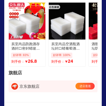
辰至尚品防跑酒存
辰至尚品空酒瓶酒
酒瓶封口
酒封口密封蜡玻璃
坛封口蜡葡萄酒瓶
坛防跑酒
白酒瓶陶瓷酒坛酒
密封蜡天然蜂蜡封
藏白酒不
好评率: 83%
好评率: 100%
好评率: 1
罐藏酒酒具封口密
酒蜡家具抛光蜡酒
坛蜡25
26.8
24
到手价：
￥
到手价：
￥
到手价：
封腊 500克白色封
坛封 白蜂蜡6块约一
密封蜂蜡
口蜡1卷生料胶带 工
斤
口密封蜡
业封蜡
半斤 1个 
旗舰店
京东旗舰店
进店逛逛