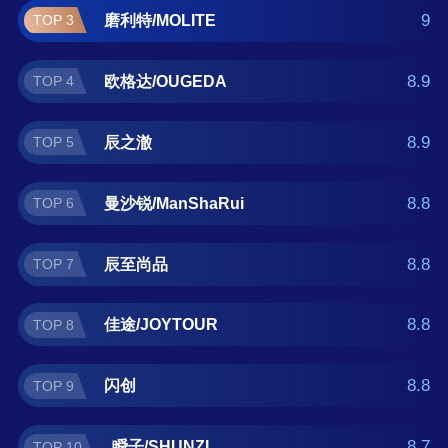
正在查找密封蜡什么牌子好？那么本密封蜡十
9
磨利特/MOLITE
TOP 3
大品牌榜单可供您作为选购参考，我们致力于
用最真实的用户数据推荐口碑最好的密封蜡品
8.9
欧格达/OUGEDA
TOP 4
牌，让您选得放心。(榜单每月更新一次)
8.9
辰之澈
TOP 5
8.8
曼沙锐/ManShaRui
TOP 6
8.8
辰至尚品
TOP 7
8.8
佳途/JOYTOUR
TOP 8
8.8
闪创
TOP 9
8.7
瞬子/SHUNZI
TOP 10