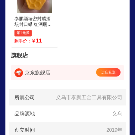
泰鹏酒坛密封腊酒
坛封口蜡 红酒瓶密
封腊 酒瓶密封蜡封
领1元券
口蜡 防泡酒蜡 20克
11
到手价：
￥
封酒蜡很小一块
旗舰店
京东旗舰店
进店逛逛
所属公司
义乌市泰鹏五金工具有限公司
品牌源地
义乌
创立时间
2019年