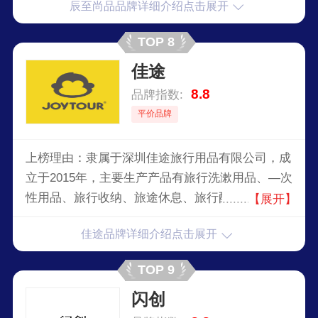
辰至尚品品牌详细介绍点击展开
TOP 8
佳途
8.8
品牌指数:
平价品牌
上榜理由：隶属于深圳佳途旅行用品有限公司，成
立于2015年，主要生产产品有旅行洗漱用品、—次
性用品、旅行收纳、旅途休息、旅行配件、应急备
【展开】
用等，以满足旅客对于出行便捷、卫生、舒适的高
佳途品牌详细介绍点击展开
标准要求，致力于打造高品质的旅行体验。
TOP 9
闪创