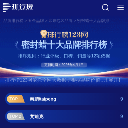
>
>
>
品牌排行榜
五金品牌
印刷包装品牌
密封蜡十大品牌排行榜
密封蜡十大品牌排行榜
排序规则：行业评级、口碑、销量等12项依据
更新时间：2026年4月1日
排行榜123网依托全网大数据，根据品牌价值、
【展开】
口碑评价等多项指数评选出了密封蜡十大品牌
排行榜,前十名分别是泰鹏/taipeng、梵迪克、
9
泰鹏/taipeng
TOP 1
磨利特/MOLITE、欧格达/OUGEDA、辰之澈、
曼沙锐/ManShaRui、辰至尚品、佳
9
梵迪克
TOP 2
途/JOYTOUR、闪创、瞬子/SHUNZI。如果您