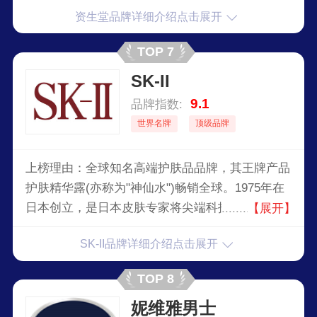
理产品，如今已经是享誉全球的美妆品牌。
资生堂品牌详细介绍点击展开
TOP 7
SK-II
9.1
品牌指数:
世界名牌
顶级品牌
上榜理由：全球知名高端护肤品品牌，其王牌产品
护肤精华露(亦称为"神仙水")畅销全球。1975年在
日本创立，是日本皮肤专家将尖端科技运用到护肤
【展开】
品开发中的完美结晶，是在东亚以及东南亚等地区
SK-II品牌详细介绍点击展开
深受欢迎的护肤品牌，该品牌于1991年被宝洁收
购。
TOP 8
妮维雅男士