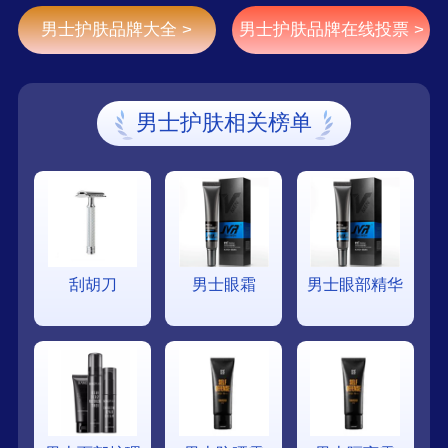
年来，Kiehl's（科颜氏）仍努力不懈地致力于提供
男士护肤品牌大全 >
男士护肤品牌在线投票 >
顾客最专业的咨询服务，以及从脸部、身体、秀发
甚至是运动后专用的顶级保养产品。
男士护肤相关榜单
刮胡刀
男士眼霜
男士眼部精华