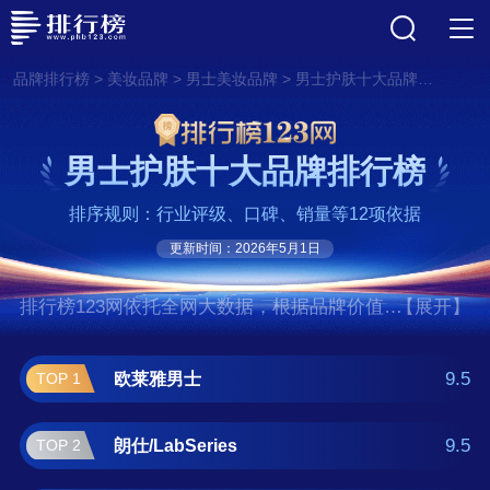
>
>
>
品牌排行榜
美妆品牌
男士美妆品牌
男士护肤十大品牌排行榜
男士护肤十大品牌排行榜
排序规则：行业评级、口碑、销量等12项依据
更新时间：2026年5月1日
排行榜123网依托全网大数据，根据品牌价值、
【展开】
口碑评价等多项指数评选出了男士护肤十大品
牌排行榜,前十名分别是欧莱雅男士、朗
9.5
欧莱雅男士
TOP 1
仕/LabSeries、曼秀雷敦男士、碧欧泉、吾
诺/UNO、资生堂/Shiseido、SK-II、妮维雅男
9.5
朗仕/LabSeries
TOP 2
士、倩碧/Clinique、科颜氏/Kiehl＇s。如果您