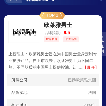
TOP 1
欧莱雅男士
9.5
品牌指数:
入
世界名牌
平价品牌
榜
规
则
上榜理由：欧莱雅男士旨在为中国男士量身定制专
业护肤产品。自上市以来，欧莱雅男士为不同年
龄、不同肤质的中国男士提供控油、劲能、抗皱三
【展开】
个系列的专业护肤方案；同时不断谋求创新，为中
所属公司
巴黎欧莱雅集团
国男士提供更全面的护理选择。
品牌源地
法国
创立时间
2004年