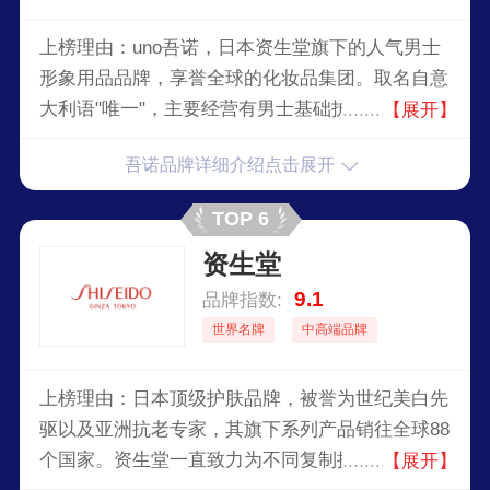
上榜理由：uno吾诺，日本资生堂旗下的人气男士
形象用品品牌，享誉全球的化妆品集团。取名自意
大利语"唯一"，主要经营有男士基础护肤以及剃须
【展开】
等产品，2010年启用妻夫木聪、小栗旬、三浦春
吾诺品牌详细介绍点击展开
马、瑛太日本四大超级男明星同时代言，引发了社
会高度关注，系列广告风靡一时，产品脱销。
TOP 6
资生堂
9.1
品牌指数:
世界名牌
中高端品牌
上榜理由：日本顶级护肤品牌，被誉为世纪美白先
驱以及亚洲抗老专家，其旗下系列产品销往全球88
个国家。资生堂一直致力为不同复制提供专业的护
【展开】