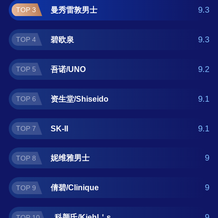
正在查找男士护肤什么牌子好？那么本男士护
9.3
曼秀雷敦男士
TOP 3
肤十大品牌榜单可供您作为选购参考，我们致
力于用最真实的用户数据推荐口碑最好的男士
9.3
碧欧泉
TOP 4
护肤品牌，让您选得放心。(榜单每月更新一次)
9.2
吾诺/UNO
TOP 5
9.1
资生堂/Shiseido
TOP 6
9.1
SK-II
TOP 7
9
妮维雅男士
TOP 8
9
倩碧/Clinique
TOP 9
9
科颜氏/Kiehl＇s
TOP 10