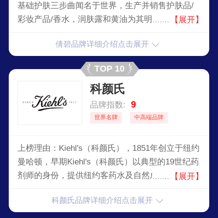
基础护肤三步曲闻名于世界，生产并销售护肤品/
彩妆产品/香水，润肤露和黄油为其明星产品，是
【展开】
世界知名的护肤，化妆，护发，以及香水产品的生
倩碧品牌详细介绍点击展开
产商和销售商。
TOP 10
科颜氏
9
品牌指数:
世界名牌
中高端品牌
上榜理由：Kiehl's（科颜氏），1851年创立于纽约
曼哈顿，早期Kiehl's（科颜氏）以典型的19世纪药
剂师的身份，提供纽约客药水及自然成分提炼的药
【展开】
膏。到了1960年代早期，Kiehl's（科颜氏）的药剂
科颜氏品牌详细介绍点击展开
师们有着丰富的经验和专业知识，开始根据顾客需
求研发出不同系列且男女皆适用的保养品；150多