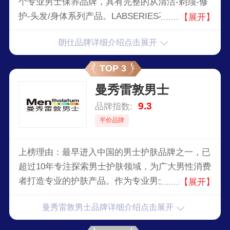
个专业男士保养品牌，具有完整的从清洁-剃须-修
护-头发/身体系列产品。LABSERIES不仅深入了解
【展开】
男士对于男士专属护肤品的需求，更在十多年来，
朗仕品牌详细介绍点击展开
为全球各个领域的男士提供专属的男士高效护理产
品，其配方通过科技研究而调制，经过多年在男士
TOP 3
护肤美容领域的成功，逐渐被男士信赖。
曼秀雷敦男士
9.3
品牌指数:
平价品牌
上榜理由：最早进入中国的男士护肤品牌之一，已
超过10年专注探索男士护肤领域，为广大男性消费
者打造专业的护肤产品。作为专业男士护肤的领导
【展开】
品牌，曼秀雷敦男士一直十分注重护肤成分的创新
曼秀雷敦男士品牌详细介绍点击展开
应用、护肤科技的研发升级，拥有多项专利成分及
科技，引领着男士护肤趋势。