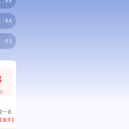
：8.6
：8.6
：8.5
3
数
堂一直
【展开】