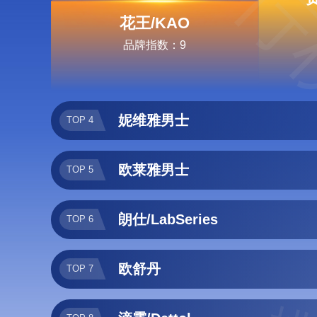
排行
花王/KAO
品牌指数：9
妮维雅男士
TOP 4
欧莱雅男士
TOP 5
朗仕/LabSeries
TOP 6
欧舒丹
TOP 7