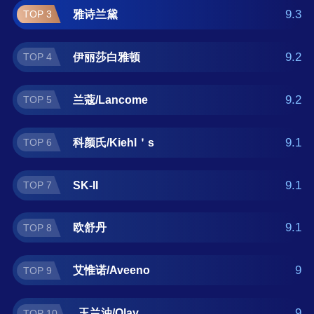
在查找润肤露什么牌子好？那么本润肤露十大
9.3
雅诗兰黛
TOP 3
品牌榜单可供您作为选购参考，我们致力于用
最真实的用户数据推荐口碑最好的润肤露品
9.2
伊丽莎白雅顿
TOP 4
牌，让您选得放心。(榜单每月更新一次)
9.2
兰蔻/Lancome
TOP 5
9.1
科颜氏/Kiehl＇s
TOP 6
9.1
SK-II
TOP 7
9.1
欧舒丹
TOP 8
9
艾惟诺/Aveeno
TOP 9
9
玉兰油/Olay
TOP 10