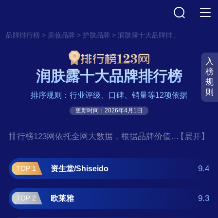
>
>
>
品牌排行榜
美妆品牌
护肤品牌
润肤露十大品牌排行榜
入
榜
润肤露十大品牌排行榜
规
则
排序规则：行业评级、口碑、销量等12项依据
更新时间：2026年4月1日
排行榜123网依托全网大数据，根据品牌价值、
【展开】
口碑评价等多项指数评选出了润肤露十大品牌
排行榜,前十名分别是资生堂/Shiseido、欧莱
9.4
资生堂/Shiseido
TOP 1
雅、雅诗兰黛、伊丽莎白雅顿、兰
蔻/Lancome、科颜氏/Kiehl＇s、SK-II、欧舒
9.3
欧莱雅
TOP 2
丹、艾惟诺/Aveeno、玉兰油/Olay。如果您正