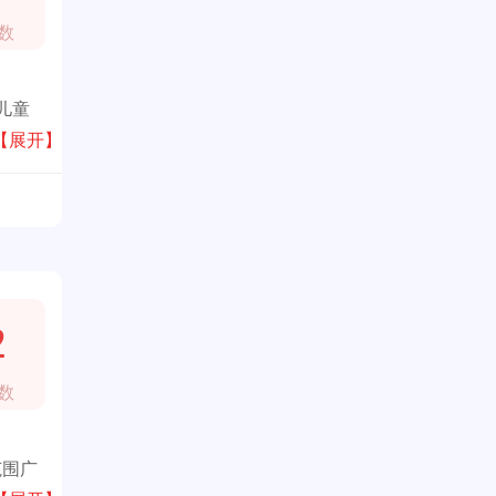
数
儿童
以创新
【展开】
购
2
数
范围广