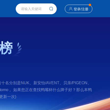
登录
/
注册
榜
别是NUK、新安怡/AVENT、贝亲/PIGEON、
么/Comotomo 。如果您正在查找鸭嘴杯什么牌子好？那么本鸭
更新一次)