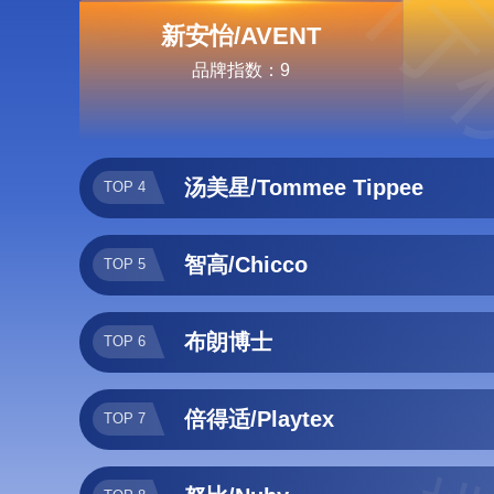
排行
新安怡/AVENT
品牌指数：9
汤美星/Tommee Tippee
TOP 4
智高/Chicco
TOP 5
布朗博士
TOP 6
倍得适/Playtex
TOP 7