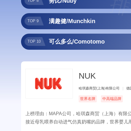
排
努比/Nuby
TOP 8
满趣健/Munchkin
TOP 9
可么多么/Comotomo
TOP 10
NUK
哈琪森商贸(上海)有限公司
|
德
世界名牌
中高端品牌
上榜理由：MAPA公司，哈琪森商贸（上海）有限公
接近母乳喂养自动进气仿真奶嘴的品牌，世界婴儿