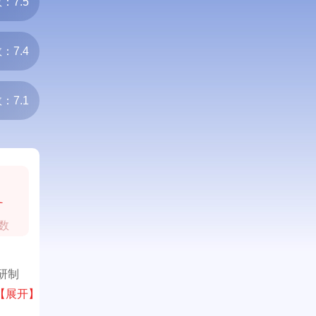
：7.5
：7.4
：7.1
1
数
研制
【展开】