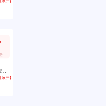
球的
【展开】
7
数
婴儿
【展开】