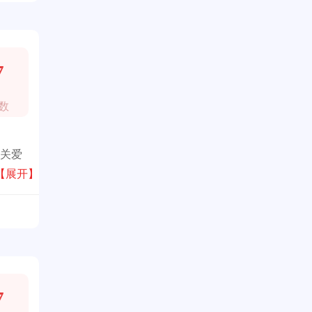
7
数
“关爱
涵盖
【展开】
7