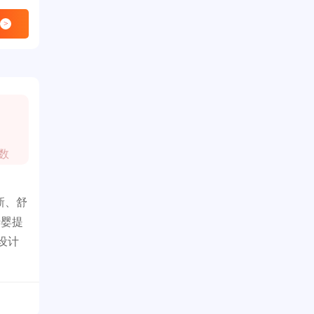
>
数
新、舒
母婴提
设计