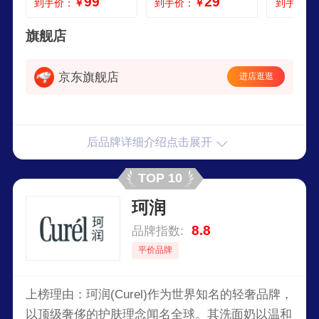
99
29
到手价：
￥
到手价：
￥
到手价：
奶洁面乳护肤
ml
旗舰店
京东旗舰店
进店逛逛
后品牌详细介绍点击展开
TOP 10
珂润
8.8
品牌指数:
平价品牌
上榜理由：珂润(Curel)作为世界知名的轻奢品牌，
以顶级奢侈的护肤理念闻名全球。其洗面奶以温和