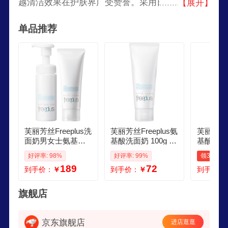
越清洁效果在护肤界广受赞誉。采用日本先进科技
【展开】
和天然植物精华，温和无刺激，适合所有肤质，尤
单品推荐
其是敏感肌肤。其丰富细腻的泡沫能够彻底清洁毛
孔内的污垢和多余油脂，同时保湿锁水，令肌肤洁
净柔嫩。
芙丽芳丝Freeplus洗
芙丽芳丝Freeplus氨
芙丽芳丝Fr
面奶男女士氨基酸
基酸洗面奶 100g 温
基酸系洗
洁面100g泡沫慕斯1
润绵密 深层清洁 控
士温润洁
好评率: 98%
好评率: 99%
领30元券
50ml生日母亲节礼
油保湿提亮肤色收
密囤货装
189
72
到手价：
￥
到手价：
￥
到手价：
物送妈妈
缩毛孔
50g
旗舰店
京东旗舰店
进店逛逛