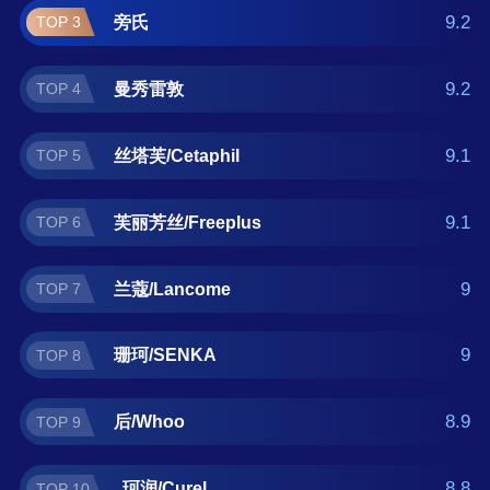
什么牌子好？那么本洗面奶十大品牌榜单可供
9.2
旁氏
TOP 3
您作为选购参考，我们致力于用最真实的用户
数据推荐口碑最好的洗面奶品牌，让您选得放
9.2
曼秀雷敦
TOP 4
心。(榜单每月更新一次)
9.1
丝塔芙/Cetaphil
TOP 5
9.1
芙丽芳丝/Freeplus
TOP 6
9
兰蔻/Lancome
TOP 7
9
珊珂/SENKA
TOP 8
8.9
后/Whoo
TOP 9
8.8
珂润/Curel
TOP 10