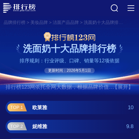
>
>
>
品牌排行榜
美妆品牌
洁面产品品牌
洗面奶十大品牌排行榜
洗面奶十大品牌排行榜
排序规则：行业评级、口碑、销量等12项依据
更新时间：2026年5月1日
排行榜123网依托全网大数据，根据品牌价值、
【展开】
口碑评价等多项指数评选出了洗面奶十大品牌
排行榜,前十名分别是欧莱雅、妮维雅、旁氏、
10
欧莱雅
TOP 1
曼秀雷敦、丝塔芙/Cetaphil、芙丽芳
丝/Freeplus、兰蔻/Lancome、珊珂/SENKA、
9.8
妮维雅
TOP 2
后/Whoo、珂润/Curel。如果您正在查找洗面奶