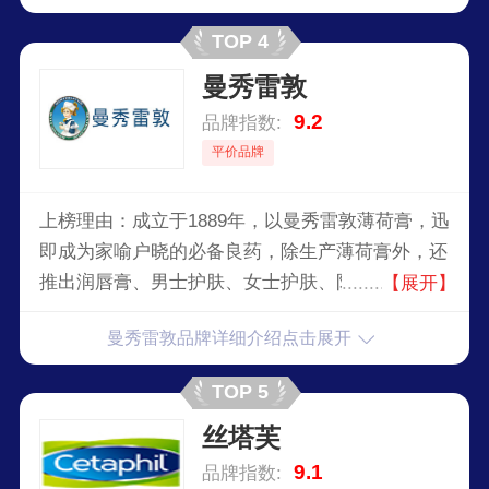
TOP 4
曼秀雷敦
9.2
品牌指数:
平价品牌
上榜理由：成立于1889年，以曼秀雷敦薄荷膏，迅
即成为家喻户晓的必备良药，除生产薄荷膏外，还
推出润唇膏、男士护肤、女士护肤、防晒、抗痘、
【展开】
手霜、面膜等护肤品，眼药水、摩擦膏等OTC药
曼秀雷敦品牌详细介绍点击展开
品，以及50惠养发系列，畅销世界150多个国家和
地区。
TOP 5
丝塔芙
9.1
品牌指数: