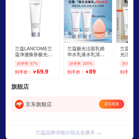
兰蔻LANCOME兰
兰蔻极光洁面乳精
兰蔻LAN
蔻净澈焕肤极光洁
华水乳液水乳清洁
光洁面乳
面乳50ml 混油皮清
保湿滋润氨基酸洗
液水乳清
好评率: 97%
好评率: 100%
好评率: 1
洁保湿滋润 收缩毛
面奶礼盒送女友 赠
润氨基酸
69.9
89
到手价：
￥
到手价：
￥
到手价：
孔 控油
洁面扑极光洁面乳5
盒送女友
0ml2
绵扑极光
ml
旗舰店
京东旗舰店
进店逛逛
兰蔻品牌详细介绍点击展开