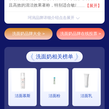
且高效的清洁效果著称，特别适合敏感肌肤。珂润
【展开】
洗面奶富含消炎成分，能够有效舒缓肌肤，防止肌
珂润品牌详细介绍点击展开
肤过敏问题。独特的保湿成分在清洁的同时锁住水
分，令肌肤倍感柔滑和润泽。
洗面奶品牌大全 >
洗面奶品牌在线投票 >
洗面奶相关榜单
洁面慕斯
洁面粉
洁面乳