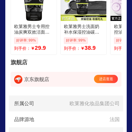
欧莱雅男士专用控
欧莱雅男士洗面奶
欧莱雅男
油炭爽双效洁面膏1
补水保湿控油碳爽
控油深层
00ml洗面奶收缩毛
磨砂抗黑头冰感深
洁面乳男
好评率: 99%
好评率: 99%
好评率: 9
孔护肤品
层净化洁面膏乳 橡
面送男朋
29.9
38.9
到手价：
￥
到手价：
￥
到手价：
木炭缩毛孔洁面50
爽抗黑头洁
ml
旗舰店
京东旗舰店
进店逛逛
所属公司
欧莱雅化妆品集团公司
品牌源地
法国