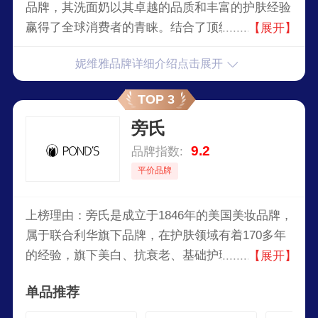
品牌，其洗面奶以其卓越的品质和丰富的护肤经验
赢得了全球消费者的青睐。结合了顶级科技和天然
【展开】
成分，能深入清洁肌肤，温和去除污垢和多余油
妮维雅品牌详细介绍点击展开
脂，同时保持肌肤的天然水润平衡。不仅适用于各
种肤质，还能有效减少黑头和痘痘的生成，令肌肤
TOP 3
焕发自然光彩。
旁氏
9.2
品牌指数:
平价品牌
上榜理由：旁氏是成立于1846年的美国美妆品牌，
属于联合利华旗下品牌，在护肤领域有着170多年
的经验，旗下美白、抗衰老、基础护理、洁面乳系
【展开】
列深受欢迎，旁氏的专业护肤中心致力于护肤研究
单品推荐
与发展，为消费者提供专业的护肤方案，满足不同
肤质和年龄层的需求。