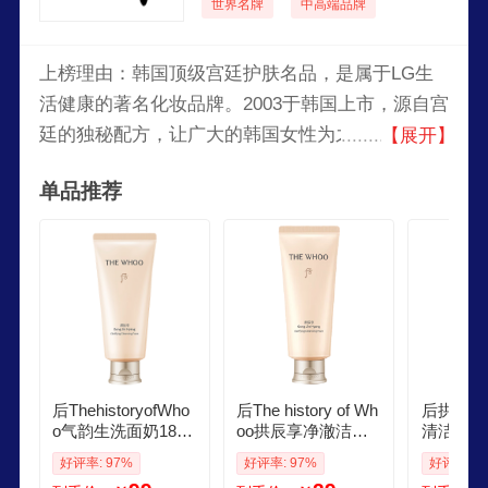
世界名牌
中高端品牌
上榜理由：韩国顶级宫廷护肤名品，是属于LG生
活健康的著名化妆品牌。2003于韩国上市，源自宫
廷的独秘配方，让广大的韩国女性为之疯狂与倾
【展开】
心。“WHOO后”的品牌价值与理念，就是对高品
单品推荐
位、高格调之美的追求。当岁月追溯到时间隧道遥
远的彼方，对于身为绝世佳人的皇后们来说，宫廷
美容秘方——拱辰丹，可谓是供奉给她们最为珍贵
的宝物，它造就了不施脂粉亦可生辉的皇后们那高
雅清丽的面容。经过数百年、数千年的传承，拱辰
丹的效果经历了岁月的验证，并经现代科学的辅
佐，而成为今世“WHOO后”品牌的核心成分。
后ThehistoryofWho
后The history of Wh
后拱辰享洁
o气韵生洗面奶180
oo拱辰享净澈洁面
清洁保湿
ml男女生日礼物
膏 40ml小样新版本
脸洗面奶
好评率: 97%
好评率: 97%
好评率: 9
清洁保湿温和洗面
乳沃尔玛 