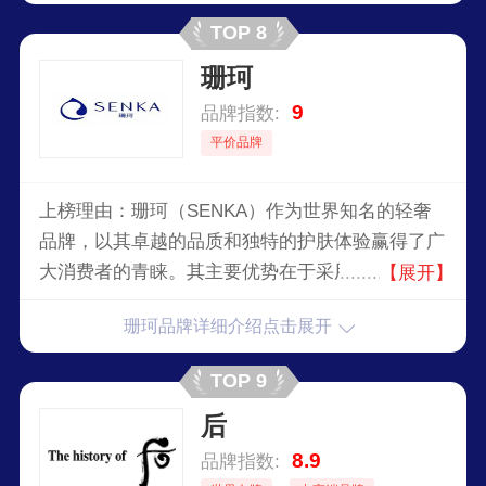
TOP 8
珊珂
9
品牌指数:
平价品牌
上榜理由：珊珂（SENKA）作为世界知名的轻奢
品牌，以其卓越的品质和独特的护肤体验赢得了广
大消费者的青睐。其主要优势在于采用顶级奢侈的
【展开】
配方，富含天然成分，温和不刺激，适合各种肤
珊珂品牌详细介绍点击展开
质。珊珂洗面奶不仅能深层清洁毛孔，去除多余油
脂和污垢，还能有效保湿，保持肌肤的水润光滑。
TOP 9
后
8.9
品牌指数: