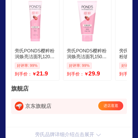
旁氏PONDS樱粹粉
旁氏PONDS樱粹粉
旁氏PO
润焕亮洁面乳120g
润焕亮洁面乳150g
粉玻玻精
烟酰胺温和洗面奶
烟酰胺洗面奶男女
10g氨
好评率: 99%
好评率: 99%
好评率: 9
男女
去角质38节礼物
面敏感肌
21.9
29.9
到手价：
￥
到手价：
￥
到手价：
旗舰店
京东旗舰店
进店逛逛
旁氏品牌详细介绍点击展开