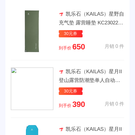
凯乐石（KAILAS）星野自
充气垫 露营睡垫 KC2302206
麻绿 195*65*5CM
30元券
650
月销 0 件
到手价
凯乐石（KAILAS）星月II
登山露营防潮垫单人自动充
气垫户外帐篷睡垫 湖水蓝
30元券
390
月销 0 件
到手价
凯乐石（KAILAS）星月II