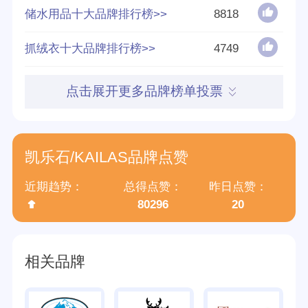
储水用品十大品牌排行榜>>
8818
好评率
93%
抓绒衣十大品牌排行榜>>
4749
参与榜单数
210个
点击展开更多品牌榜单投票
得票数
1660859
英文名称
KAILAS
凯乐石/KAILAS品牌点赞
归属集团
湛江市玛雅旅游用品有限公司
近期趋势：
总得点赞：
昨日点赞：
80296
20
相关品牌