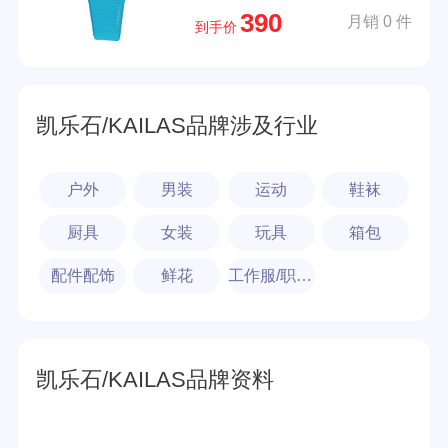
390
月销 0 件
到手价
凯乐石/KAILAS品牌涉及行业
户外
男装
运动
鞋袜
厨具
女装
玩具
箱包
配件配饰
鲜花
工作服/职业装
凯乐石/KAILAS品牌资料