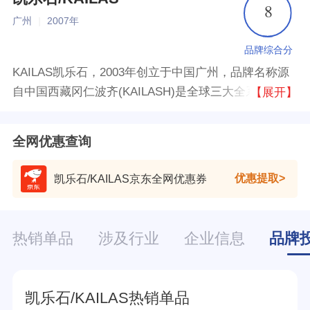
8
广州
|
2007年
品牌综合分
KAILAS凯乐石，2003年创立于中国广州，品牌名称源
自中国西藏冈仁波齐(KAILASH)是全球三大全系攀登品
【展开】
牌之一。致力于推动攀登及探险运动的发展，凯乐石专
注于科技材料的开发及专业功能设计，产品线覆盖登
全网优惠查询
山、攀岩、攀冰、徒步、越野跑山等多项户外运动。
优惠提取
凯乐石/KAILAS京东全网优惠券
热销单品
涉及行业
企业信息
品牌
凯乐石/KAILAS热销单品