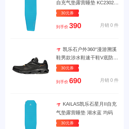
自充气垫露营睡垫 KC23022
05 湖水蓝 均码
30元券
390
月销 0 件
到手价
凯乐石户外360°漫游溯溪
鞋男款涉水鞋速干鞋V底防滑
耐磨休闲徒步登山鞋 墨黑 42
30元券
690
月销 0 件
到手价
KAILAS凯乐石星月II自充
气垫露营睡垫 湖水蓝 均码
30元券