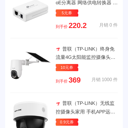
oE分离器 网络供电转换器 1
00米传输 即插即用 白色
5元券
220.2
月销 0 件
到手价
普联（TP-LINK）终身免
流量4G太阳能监控摄像头监
控器360度无死角带夜视全景
10元券
全彩家用室外户外免插电手
369
月销 1000 件
机远程
到手价
普联（TP-LINK）无线监
控摄像头家用 手机APP远程
查看高清监控器室内吸顶半
0.9元券
球智能网络摄像机360度全景