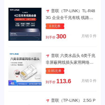
普联（TP-LINK）TL-R48
3G 企业全千兆有线 线路由
器 无线 线控制器行为管理A
0.8元券
C TL-R473
300
月销 0 件
到手价
普联 六类水晶头 6类千兆
非屏蔽网线插头家用网络对
接头 二件 (24个装)TL-EH602
0.85元券
-24
113.6
月销 0 件
到手价
普联（TP-LINK） 2.5G P