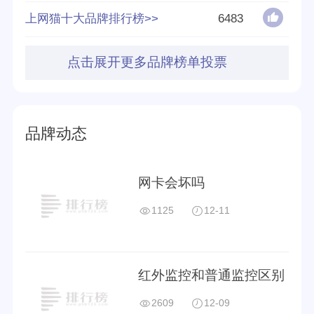
品牌认证
十大
优质
上网猫十大品牌排行榜>>
6483
所属公司
深圳市普联技术有限公司
点击展开更多品牌榜单投票
品牌源地
深圳
创立时间
1996年
品牌动态
分享量
29
网卡会坏吗
好评率
90%
1125
12-11
参与榜单数
197个
得票数
1799862
红外监控和普通监控区别
2609
12-09
英文名称
TP-LINK