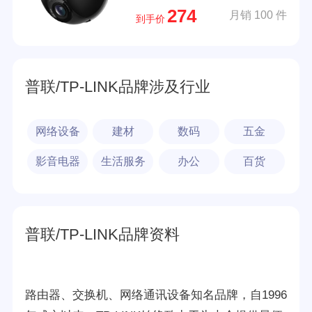
274
月销 100 件
旋转云台版 300万3MP红外
到手价
夜视【标准版】 32GB内存卡
【免费升级64GB卡】
普联/TP-LINK品牌涉及行业
网络设备
建材
数码
五金
影音电器
生活服务
办公
百货
普联/TP-LINK品牌资料
路由器、交换机、网络通讯设备知名品牌，自1996