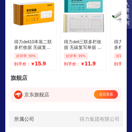
入
榜
规
则
得力deli10本装二联
得力deli三联多栏收
得力del
多栏收据 无碳复写
据 无碳复写单据 财
多栏收据
单据 财务手写单据1
会用品 经济款10本
单据 财
好评率: 99%
好评率: 99%
好评率: 9
7587mm 财务办公
装3499
54k 175
15.9
11.9
到手价：
￥
到手价：
￥
到手价：
用品 9382
本 BR20
旗舰店
京东旗舰店
进店逛逛
所属公司
得力集团有限公司