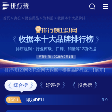
>
>
>
>
首页
办公
财会用品
资料册
收据本十大品牌排行榜
收据本十大品牌排行榜
排序规则：行业评级、口碑、销量等12项依据
更新时间：2026年2月1日
排行榜123网依托全网大数据，根据品牌行业评
【展开】
级、口碑、销量等12项指标依据，评选出了收
据本十大品牌排行榜，前十名分别是得
综合榜
好评榜
投票榜
力/DELI、晨光/M&G、广博/GuangBo、惠
朗/Wilion、浩立信/LISON、西玛/SIMAA、齐
9.9
得力/DELI
TOP 1
心/COMIX、金蝶/Kingdee、天章/TANGO、凯