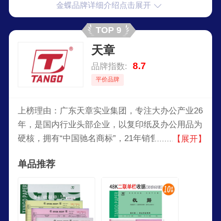
金蝶品牌详细介绍点击展开
TOP 9
天章
8.7
品牌指数:
平价品牌
上榜理由：广东天章实业集团，专注大办公产业26
年，是国内行业头部企业，以复印纸及办公用品为
硬核，拥有“中国驰名商标”，21年销售额20余亿，
【展开】
全国三甲，线上第一；包括军队专用打印设备与耗
单品推荐
材、及军队后保物资产品等，其中旗下华讯系列保
密打印机拥有自主知识产权，全军配发量占有率第
一。