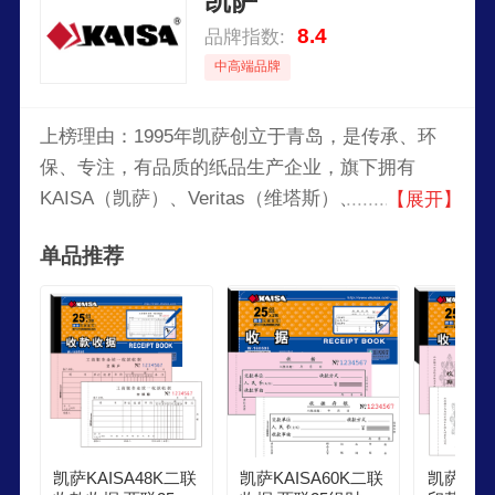
凯萨
8.4
品牌指数:
中高端品牌
上榜理由：1995年凯萨创立于青岛，是传承、环
保、专注，有品质的纸品生产企业，旗下拥有
KAISA（凯萨）、Veritas（维塔斯）、
【展开】
Arcarius（弓箭手）、Happyfrogs（快乐青蛙）等
单品推荐
系列品牌，主营学生练习本、笔记本、线圈本、活
页本、拍纸簿以及无碳复写纸票据、电脑打印纸
等。
凯萨KAISA48K二联
凯萨KAISA60K二联
凯萨KAI