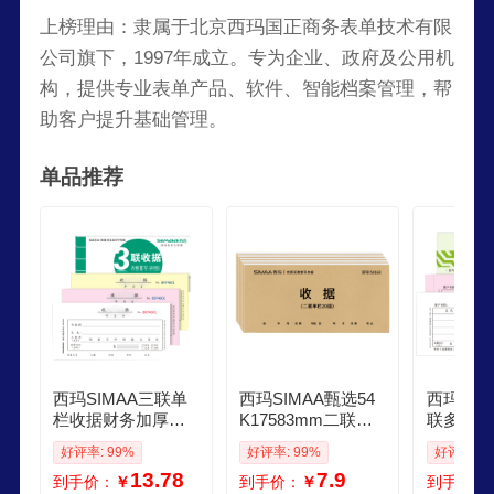
上榜理由：隶属于北京西玛国正商务表单技术有限
公司旗下，1997年成立。专为企业、政府及公用机
构，提供专业表单产品、软件、智能档案管理，帮
助客户提升基础管理。
单品推荐
西玛SIMAA三联单
西玛SIMAA甄选54
西玛SIM
栏收据财务加厚手
K17583mm二联单
联多栏收
写收据单收款办公
栏收据本 无碳复写
组10本装 
好评率: 99%
好评率: 99%
好评率: 9
用品17585mm无碳
收款收据 打印手写
5mm 优尚精品 无碳
13.78
7.9
到手价：
￥
到手价：
￥
到手价：
复写 20组本 10本装
收据单样本54K 20
复写收货