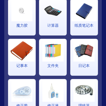
魔力胶
计算器
纸质笔记本
记事本
文件夹
日记本
修正带
修正液
理线器