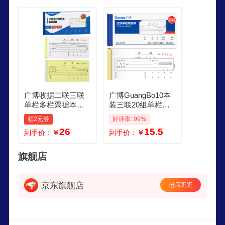
广博收据二联三联
广博GuangBo10本
单栏多栏票据本单
装三联20组单栏收
据无碳复写收款收
据单无碳复写办公
领2元券
好评率: 99%
据单财务报销 7077
用品 升级款SJ7079
26
15.5
到手价：
￥
到手价：
￥
二联单栏收据单10
本
旗舰店
京东旗舰店
进店逛逛