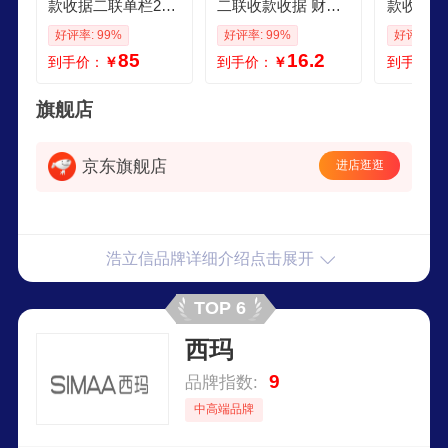
款收据二联单栏20
二联收款收据 财务
款收据 三
组10本装54K17580
单据 17595mm 10
m5本包×
好评率: 99%
好评率: 99%
好评率: 9
5mm手写收据无碳
本包×60页本 带撕
带撕裂线
85
16.2
到手价：
￥
到手价：
￥
到手价：
复写带垫板收据单1
裂线无碳复写 10本
百万位收
0包装
装1本30份
50组
旗舰店
京东旗舰店
进店逛逛
浩立信品牌详细介绍点击展开
TOP 6
西玛
9
品牌指数:
中高端品牌