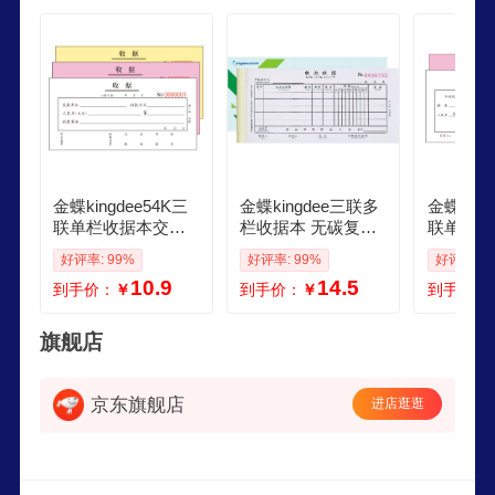
金蝶kingdee54K三
金蝶kingdee三联多
金蝶king
联单栏收据本交款
栏收据本 无碳复写
联单栏收
单位款式 无碳复写
收款收据 打印手写
复写收款
好评率: 99%
好评率: 99%
好评率: 1
收款收据打印手写
收据单样本54K 20
手写收据
10.9
14.5
到手价：
￥
到手价：
￥
到手价：
收据单样本20组本
组本 10本包
组本 15
10本包 C3017
旗舰店
京东旗舰店
进店逛逛