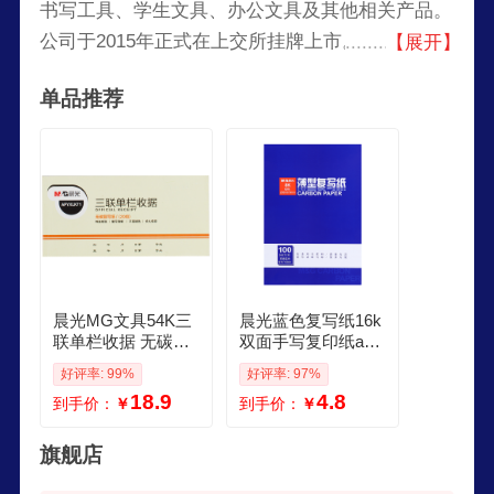
书写工具、学生文具、办公文具及其他相关产品。
公司于2015年正式在上交所挂牌上市。作为深受中
【展开】
国消费者喜爱的民族品牌，晨光正在开创一条中国
单品推荐
文具的创新之路，完成从中国制造向中国创造的华
丽蜕变。
晨光MG文具54K三
晨光蓝色复写纸16k
联单栏收据 无碳复
双面手写复印纸a4
写收款收据单 财务
财务填写单据专用
好评率: 99%
好评率: 97%
手写单17587mm 办
大张印纸红色32k开
18.9
4.8
到手价：
￥
到手价：
￥
公用品 10本装APY
透蓝纸薄型复刻纸1
XLK71
00张 48k85185mm
1本100张收据常用
旗舰店