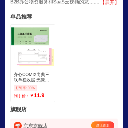
B2B办公物资服务和SaaS云视频的龙头企业，服
【展开】
务全球多个国家和地区。齐心集团以企业运维物资
单品推荐
集采为核心，品牌新文具和品牌云视频为护城河，
以高附加值商品供应链和全链路数字化为底座，打
造全场景、全产链、数智化的企业服务平台。通过
持续叠加商品品类与服务，齐心集团不断满足企业
级客户的一站式采购需求。
齐心COMIX尚典三
联单栏收据 无碳复
写单据17583mm 20
好评率: 99%
组本 财会用品 经济
11.9
到手价：
￥
款10本装 ECK203
绿
旗舰店
京东旗舰店
进店逛逛