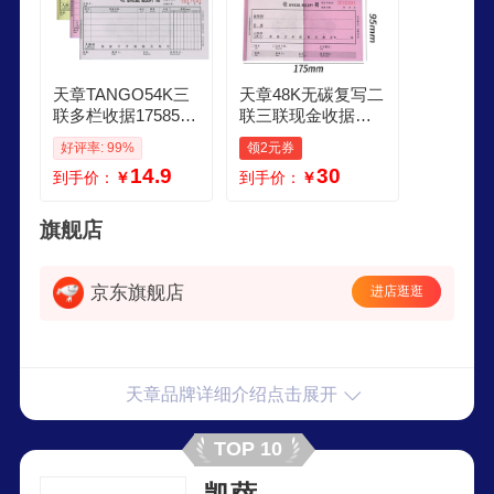
天章TANGO54K三
天章48K无碳复写二
联多栏收据17585m
联三联现金收据实
m无碳复写会计手
物收据出入库单货
好评率: 99%
领2元券
写单据销售购物付
单天章绿天 二联现
14.9
30
到手价：
￥
到手价：
￥
款带撕裂线30组 十
金收据482110本
本装 财会用品
旗舰店
京东旗舰店
进店逛逛
天章品牌详细介绍点击展开
TOP 10