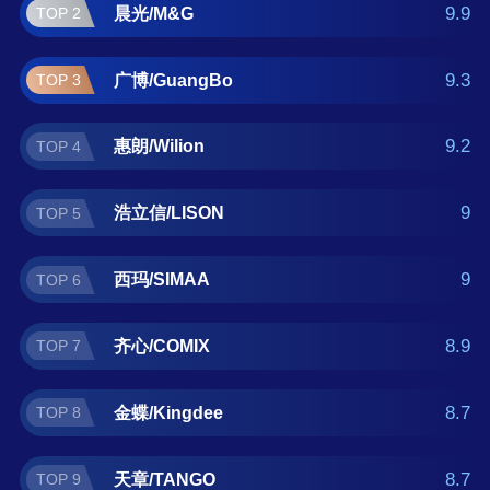
萨 。如果您正在查找收据本什么牌子好？那么
9.9
晨光/M&G
TOP 2
本收据本十大品牌榜单可供您作为选购参考，
我们致力于用最真实的数据提供收据本品牌推
9.3
广博/GuangBo
TOP 3
荐，让您选得放心。(榜单每月更新一次)
9.2
惠朗/Wilion
TOP 4
9
浩立信/LISON
TOP 5
9
西玛/SIMAA
TOP 6
8.9
齐心/COMIX
TOP 7
8.7
金蝶/Kingdee
TOP 8
8.7
天章/TANGO
TOP 9