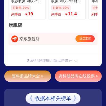
收款收据 两联25组
收据 两联25组财务
印花收据
工商服务多栏收据
现金收款收据单栏
无碳复写
好评率: 99%
好评率: 99%
好评率: 9
加厚无碳复写票据
票据财会用品17375
财会今收
19
11.4
到手价：
￥
到手价：
￥
到手价：
财会单据10本装 W1
mm 10本装 W1605
据10本装 
48505
05
旗舰店
京东旗舰店
进店逛逛
凯萨品牌详细介绍点击展开
资料册品牌大全 >
资料册品牌在线投票 >
收据本相关榜单