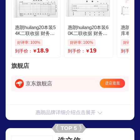
惠朗huilang20本装5
惠朗huilang20本装6
惠朗huil
4K二联收据 财务手
0K二联收据 财务手
库单1908
写收据单 175mm83
写收据单 175mm75
本 10本
好评率: 100%
好评率: 100%
好评率: 8
mm 无碳复写 20组
mm 无碳复写 20组
撕裂线无
18.9
19
到手价：
￥
到手价：
￥
到手价：
40页本 财务用品 61
40页本 财务用品61
收据单据系
49
50
旗舰店
京东旗舰店
进店逛逛
惠朗品牌详细介绍点击展开
TOP 5