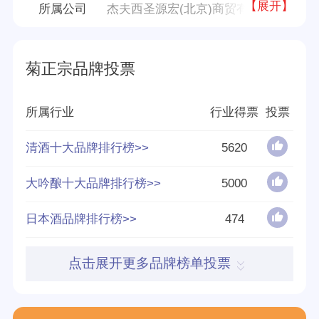
【展开】
所属公司
杰夫西圣源宏(北京)商贸有限公司
品牌源地
日本
菊正宗品牌投票
创立时间
1659
所属行业
行业得票
投票
分享量
97
清酒十大品牌排行榜>>
5620
好评率
85%
大吟酿十大品牌排行榜>>
5000
参与榜单数
4个
日本酒品牌排行榜>>
474
得票数
12694
点击展开更多品牌榜单投票
归属集团
杰夫西圣源宏(北京)商贸有限公司