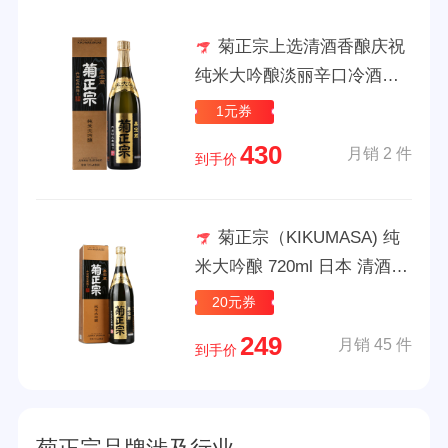
菊正宗上选清酒香酿庆祝
纯米大吟酿淡丽辛口冷酒低
度发酵酒日本原装进口 菊正
1元券
宗嘉宝藏纯米大吟酿 1800ml
430
月销 2 件
到手价
菊正宗（KIKUMASA) 纯
米大吟酿 720ml 日本 清酒
甘口
20元券
249
月销 45 件
到手价