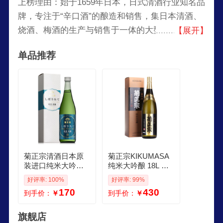
上榜理由：始于1659年日本，日式清酒行业知名品
牌，专注于“辛口酒”的酿造和销售，集日本清酒、
烧酒、梅酒的生产与销售于一体的大型产业企业，
【展开】
产品具有酒香味烈、口感清爽、酒力强劲的特点。
单品推荐
菊正宗清酒日本原
菊正宗KIKUMASA
装进口纯米大吟酿
纯米大吟酿 18L 日
低度微醺精米发酵
本进口 甘口
好评率: 100%
好评率: 99%
冷酒杉木酒樽酒 菊
170
430
到手价：
￥
到手价：
￥
正宗香酿纯米清酒7
20ml
旗舰店