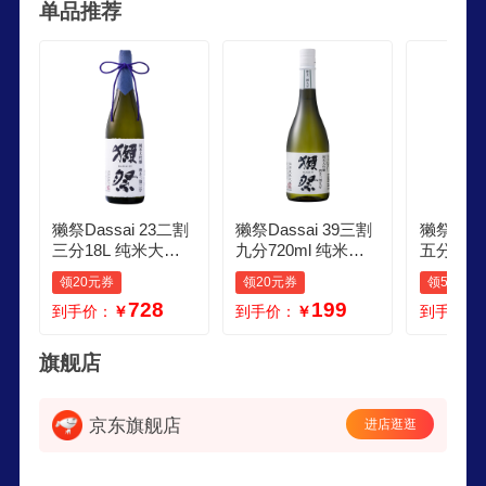
单品推荐
獭祭Dassai 23二割
獭祭Dassai 39三割
獭祭Dass
三分18L 纯米大吟
九分720ml 纯米大
五分18L
酿 日本清酒 原装进
吟酿 日本清酒 原装
米大吟酿
领20元券
领20元券
领5元券
口
进口
原装进口
728
199
到手价：
￥
到手价：
￥
到手价：
旗舰店
京东旗舰店
进店逛逛