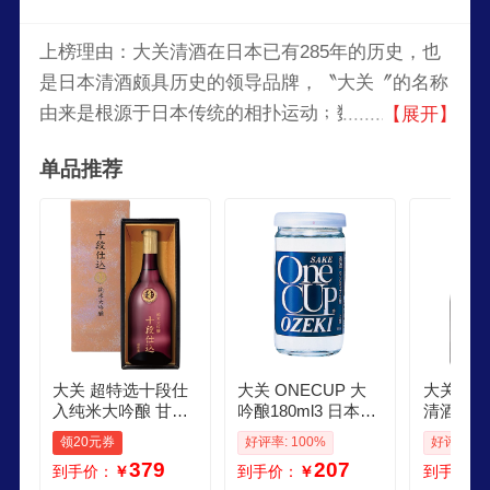
上榜理由：大关清酒在日本已有285年的历史，也
是日本清酒颇具历史的领导品牌，〝大关〞的名称
由来是根源于日本传统的相扑运动﹔数百年前日本
【展开】
各地最勇猛的力士，每年都会聚集在一起进行摔角
单品推荐
比赛，优胜的选手则会赋予「大关」的头衔﹔而大
关的品名是在1939年第一次被采用，作为特殊的清
酒等级名称。
大关 超特选十段仕
大关 ONECUP 大
大关日本
入纯米大吟酿 甘口
吟酿180ml3 日本清
清酒 温
700ml礼盒装 日本
酒伴手礼 原装进口
味道日本
领20元券
好评率: 100%
好评率: 1
清酒 原装进口
洋酒
制 纯米
379
207
到手价：
￥
到手价：
￥
到手价：
700ml