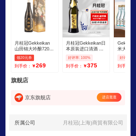
月桂冠Gekkeikan
月桂冠Gekkeikan日
Gekkei
山田锦大吟酿720ml
本原装进口清酒 超
米大吟酿
日本清酒 原装进口
特撰纯米大吟酿720
纯米酿造
领20元券
好评率: 100%
好评率: 1
ml 礼盒装 超特撰纯
进口清酒
269
375
到手价：
￥
到手价：
￥
到手价：
米大吟酿720ml
0ml6
旗舰店
京东旗舰店
进店逛逛
所属公司
月桂冠(上海)商貿有限公司