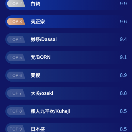
牌子好？那么本大吟酿十大品牌榜单可供您作
9.9
白鹤
TOP 2
为选购参考，我们致力于用最真实的数据提供
大吟酿品牌推荐，让您选得放心。(榜单每月更
9.6
菊正宗
TOP 3
新一次)
9.4
獭祭/Dassai
TOP 4
9.1
梵/BORN
TOP 5
8.9
黄樱
TOP 6
8.8
大关/ozeki
TOP 7
8.5
酿人九平次/Kuheji
TOP 8
8.5
日本盛
TOP 9