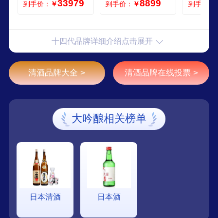
33979
8899
到手价：
￥
到手价：
￥
到手价：
6度 1800ml
未来纯米
度1800m
十四代品牌详细介绍点击展开
清酒品牌大全 >
清酒品牌在线投票 >
大吟酿相关榜单
日本清酒
日本酒