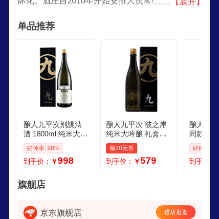
际化。酒庄自2010年开始安排人员常驻兵库县，亲
【展开】
自管理所有的种植以及采收过程，以保证最佳质量
单品推荐
的酿造原料。
酿人九平次别誂清
酿人九平次 彼之岸
酿人九平
酒 1800ml 纯米大吟
纯米大吟酿 礼盒装7
同款 希
酿 日本进口 甘口日
20ml 日本清酒 原装
大吟酿 
好评率: 98%
领20元券
好评率: 1
式佐酒 礼盒装
进口
口 发酵
998
579
到手价：
￥
到手价：
￥
到手价：
冷柜储存
次 黑田
大吟酿72
旗舰店
京东旗舰店
进店逛逛