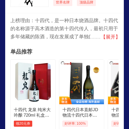
世界名牌
顶级品牌
上榜理由：十四代，是一种日本烧酒品牌。十四代
的名称源于高木酒造的第十四代传人，最初只用于
多年储藏的陈酒，现在发展成了单独的系列。十四
【展开】
代系列虽然历史并不悠久，但很快得到了上至皇室
单品推荐
下至百姓的认同，在2008年八国峰会上还被选为招
待外国元首的专用酒。
十四代 龙泉 纯米大
十四代日本直邮JD
十四代日
吟酿 720ml 礼盒装
物流十四代日本原
物流日本
日本清酒 原装进口
装进口高端清酒 极
进口十四
领20元券
好评率: 100%
好评率: 1
上诸白 纯米大吟酿1
酒感的清