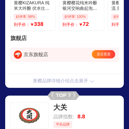
价。
黄樱KIZAKURA 纯
黄樱樱花纯米吟酿
黄樱日本
米大吟酿 伏水仕込1
银河交响曲起泡酒
流 黄樱
8L 日本进口清酒 礼
山田锦纯米大吟酿7
磨略甜的
好评率: 98%
好评率: 100%
好评率: 1
盒装
20ml 日本进口 黄樱
的香味清
338
72
到手价：
￥
到手价：
￥
到手价：
樱花纯米吟酿清酒3
华祥风 
00ml
720ml
旗舰店
京东旗舰店
进店逛逛
黄樱品牌详细介绍点击展开
TOP 7
大关
8.8
品牌指数:
平价品牌