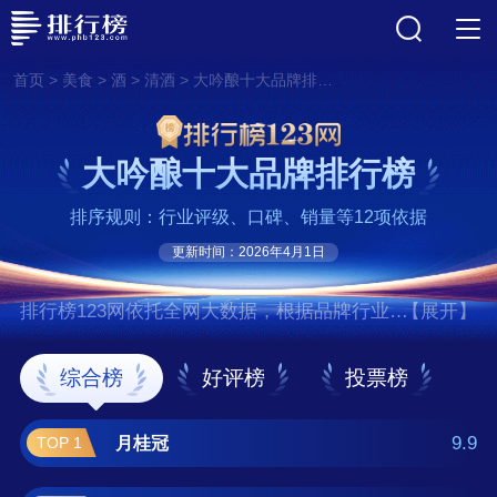
>
>
>
>
首页
美食
酒
清酒
大吟酿十大品牌排行榜
大吟酿十大品牌排行榜
排序规则：行业评级、口碑、销量等12项依据
更新时间：2026年4月1日
排行榜123网依托全网大数据，根据品牌行业评
【展开】
级、口碑、销量等12项指标依据，评选出了大
吟酿十大品牌排行榜，前十名分别是月桂冠、
综合榜
好评榜
投票榜
白鹤、菊正宗、獭祭/Dassai、梵/BORN、黄
樱、大关/ozeki、酿人九平次/Kuheji、日本盛、
9.9
月桂冠
TOP 1
十四代/Juyondai 。如果您正在查找大吟酿什么