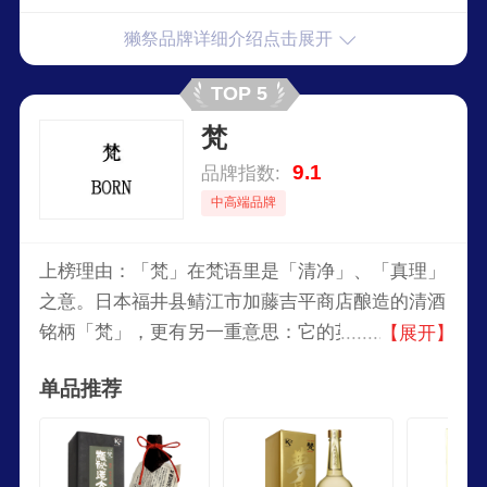
獭祭品牌详细介绍点击展开
TOP 5
梵
9.1
品牌指数:
中高端品牌
上榜理由：「梵」在梵语里是「清净」、「真理」
之意。日本福井县鲭江市加藤吉平商店酿造的清酒
铭柄「梵」，更有另一重意思：它的英文名字为
【展开】
「BORN」，指创造及诞生。加藤吉平商店诞生于
单品推荐
1860年，而它最为人所知的事蹟，是登场作为
1928年昭和天皇即位的仪式用的酒，这是史上首次
有非京畿地区出产的地方清酒被用在登基大典上。