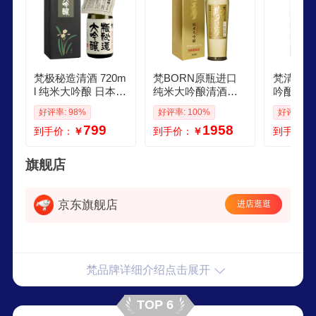
梵极秘造清酒 720m
梵BORN原瓶进口
梵清酒 
l 纯米大吟酿 日本进
纯米大吟酿清酒日
吟酿清酒
口 辛口 日式佐
本酒 梵梦正梦35纯
洋酒 无
好评率: 98%
好评率: 100%
好评率: 1
米大吟酿 1000ml
吟酿山田
799
1958
到手价：
￥
到手价：
￥
到手价：
梦1000m
旗舰店
京东旗舰店
进店逛逛
梵品牌详细介绍点击展开
TOP 6