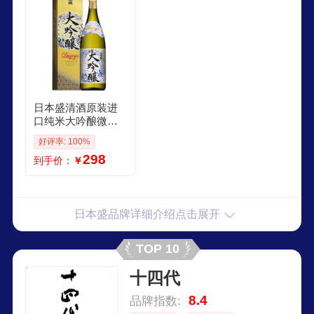
日本盛清酒原装进
口纯米大吟酿微醺
低度酒精米酿造发
好评率: 100%
酵酒礼盒料理酒 日
298
到手价：
￥
本盛大吟酿清酒18L
日本盛品牌详细介绍点击展开
TOP 10
十四代
8.4
品牌指数: