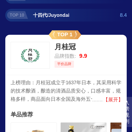
8.4
十四代/Juyondai
TOP 10
TOP 1
月桂冠
9.9
品牌指数:
平价品牌
上榜理由：月桂冠成立于1637年日本，其采用科学
的技术酿酒，酿造的清酒品质安心，口感丰富，规
格多样，商品面向日本全国及海外五十多个国家销
【展开】
入
售，是日本家喻户晓的国民清酒。
榜
单品推荐
规
则