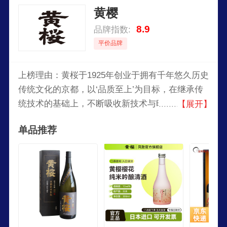
黄樱
8.9
品牌指数:
平价品牌
上榜理由：黄桜于1925年创业于拥有千年悠久历史
传统文化的京都，以‘品质至上’为目标，在继承传
统技术的基础上，不断吸收新技术与时代并进，黄
【展开】
桜今后也将以追求客人从心里的满足为宗旨来生产
单品推荐
清酒。黄桜株式会社有着日本第一家可以同时参观
到日本酒和啤酒酿造的酒厂，最早一批通过电视宣
传（河童）闻名于全日本的酒造品牌。为顾客提供
更贴近日本酒的场所，希望能加深对黄樱以及清酒
文化的理解，于京都设立了十多家可以参观酿酒的
酿酒厂/直营店，还有专门的河童纪念馆用于品牌
宣传，黄桜酒造在关西的日本人心中有着很高的评