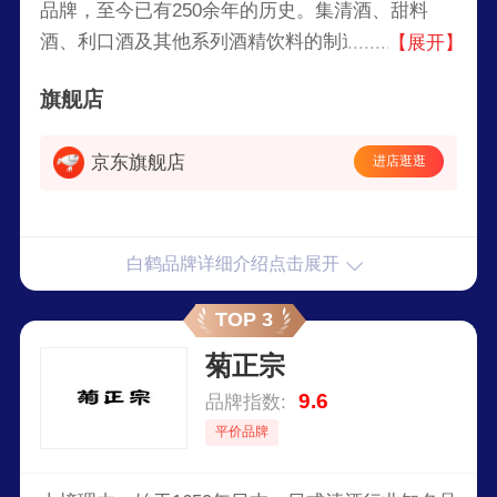
品牌，至今已有250余年的历史。集清酒、甜料
酒、利口酒及其他系列酒精饮料的制造、销售于一
【展开】
体的大型酒品企业，白鹤的生酒、生贮藏酒等，其
旗舰店
在日本的消量，更是常年居冠。
京东旗舰店
进店逛逛
白鹤品牌详细介绍点击展开
TOP 3
菊正宗
9.6
品牌指数:
平价品牌