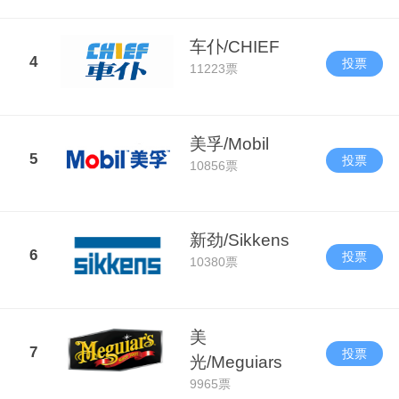
车仆/CHIEF
4
投票
11223票
美孚/Mobil
5
投票
10856票
新劲/Sikkens
6
投票
10380票
美
7
投票
光/Meguiars
9965票