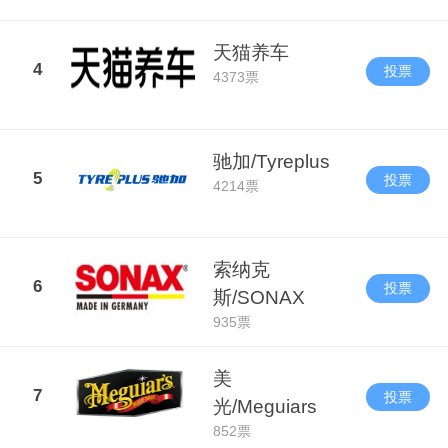
天猫养车
4
投票
4373票
驰加/Tyreplus
5
投票
4214票
索纳克
6
投票
斯/SONAX
935票
美
7
投票
光/Meguiars
852票