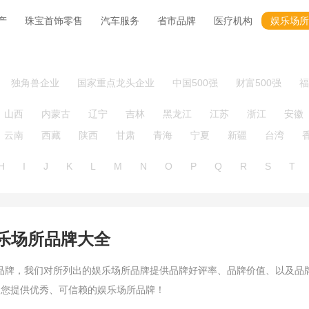
产
珠宝首饰零售
汽车服务
省市品牌
医疗机构
娱乐场所
独角兽企业
国家重点龙头企业
中国500强
财富500强
福
山西
内蒙古
辽宁
吉林
黑龙江
江苏
浙江
安徽
云南
西藏
陕西
甘肃
青海
宁夏
新疆
台湾
H
I
J
K
L
M
N
O
P
Q
R
S
T
乐场所
品牌大全
品牌，我们对所列出的
娱乐场所
品牌提供品牌好评率、品牌价值、以及品
为您提供优秀、可信赖的娱乐场所品牌！