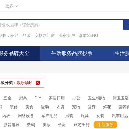
更多
品牌：
驼能
品诚
安格尔门窗
美家美户
森歌SENG
服务品牌大全
生活服务品牌投票
生活
二级分类：
娱乐场所
五金
厨具
DIY
家居日用
办公
卫生/储物
厨卫卫浴
鲜
装修
美食
运动
农资
宠物
健身
鲜花
营养
内衣
网络设备
孕产用品
男装
玩具
女装
汽车用品
影音电器
数码
美妆
金融
旅游出行
生活服务