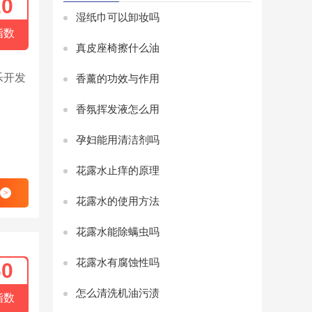
20
湿纸巾可以卸妆吗
指数
真皮座椅擦什么油
乐开发
香薰的功效与作用
香氛挥发液怎么用
孕妇能用清洁剂吗
花露水止痒的原理
>
花露水的使用方法
花露水能除螨虫吗
花露水有腐蚀性吗
60
怎么清洗机油污渍
指数