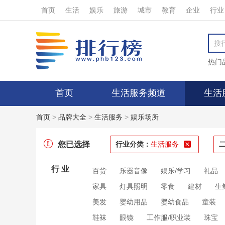
首页
生活
娱乐
旅游
城市
教育
企业
行业
热门
首页
生活服务频道
生活
首页
>
品牌大全
>
生活服务
>
娱乐场所
您已选择
行业分类：
生活服务
行 业
百货
乐器音像
娱乐/学习
礼品
家具
灯具照明
零食
建材
生
美发
婴幼用品
婴幼食品
童装
鞋袜
眼镜
工作服/职业装
珠宝