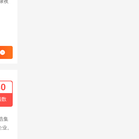
康夜
>
30
指数
浩集
企业。