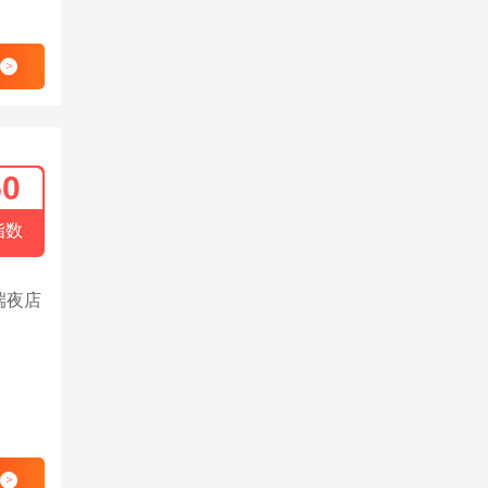
>
50
指数
端夜店
>