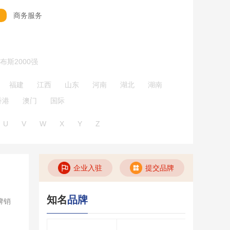
商务服务
布斯2000强
福建
江西
山东
河南
湖北
湖南
香港
澳门
国际
U
V
W
X
Y
Z
企业入驻
提交品牌
知名
品牌
牌销