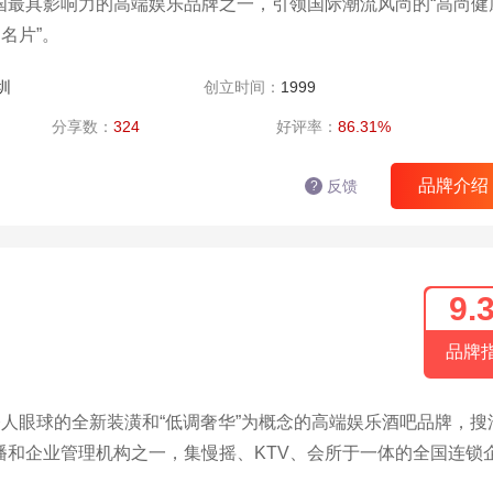
国最具影响力的高端娱乐品牌之一，引领国际潮流风尚的“高尚健
名片”。
圳
创立时间：
1999
分享数：
324
好评率：
86.31%
品牌介绍
反馈
?
9.
品牌
夺人眼球的全新装潢和“低调奢华”为概念的高端娱乐酒吧品牌，搜
播和企业管理机构之一，集慢摇、KTV、会所于一体的全国连锁