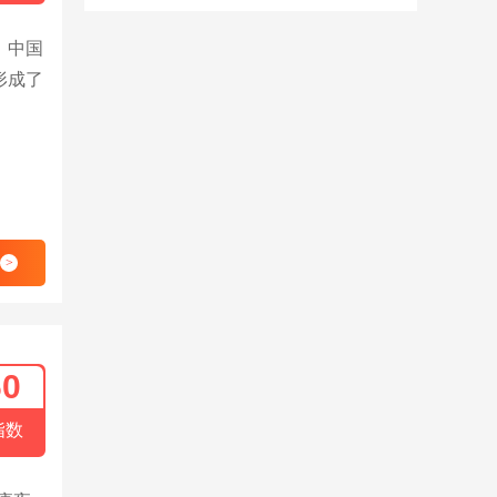
，中国
形成了
>
60
指数