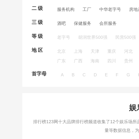
二 级
服务机构
工厂
中华老字号
房地
三 级
酒吧
保健服务
会所服务
等 级
老字号
胡润世界500强
民营500强
地 区
北京
上海
天津
重庆
河北
广东
广西
海南
四川
贵州
首字母
A
B
C
D
E
F
G
娱
排行榜123网十大品牌排行榜频道收集了
12
个娱乐场所
量等数据信息，