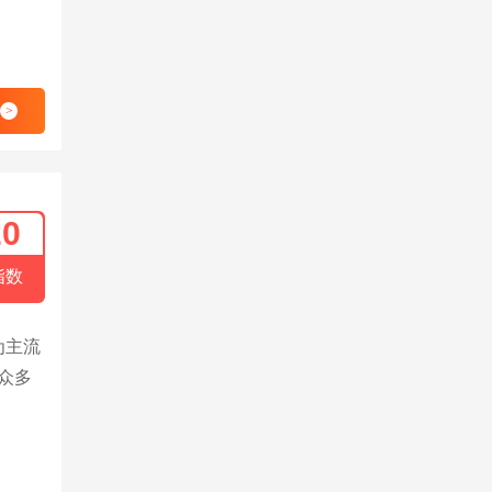
>
20
指数
为主流
众多