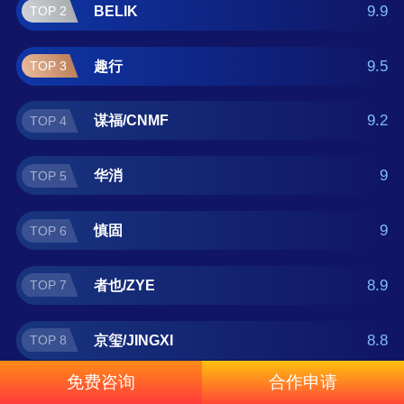
十大品牌榜单可供您作为选购参考，我们致力
9.9
BELIK
TOP 2
于用最真实的数据提供指路牌品牌推荐，让您
选得放心。(榜单每月更新一次)
9.5
趣行
TOP 3
9.2
谋福/CNMF
TOP 4
9
华消
TOP 5
9
慎固
TOP 6
8.9
者也/ZYE
TOP 7
8.8
京玺/JINGXI
TOP 8
免费咨询
合作申请
8.6
星浙安
TOP 9