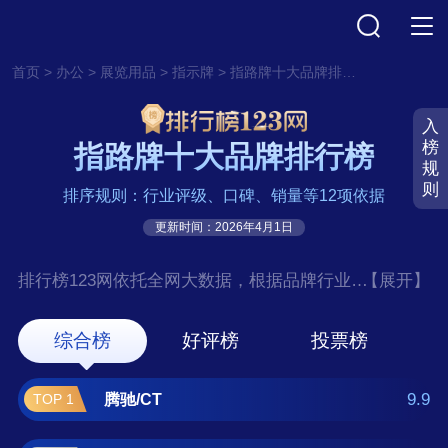
>
>
>
>
首页
办公
展览用品
指示牌
指路牌十大品牌排行榜
入
榜
指路牌十大品牌排行榜
规
则
排序规则：行业评级、口碑、销量等12项依据
更新时间：2026年4月1日
排行榜123网依托全网大数据，根据品牌行业评
【展开】
级、口碑、销量等12项指标依据，评选出了指
路牌十大品牌排行榜，前十名分别是腾驰/CT、
综合榜
好评榜
投票榜
BELIK、趣行、谋福/CNMF、华消、慎固、者
也/ZYE、京玺/JINGXI、星浙安、鸣固 。如果
9.9
腾驰/CT
TOP 1
您正在查找指路牌什么牌子好？那么本指路牌