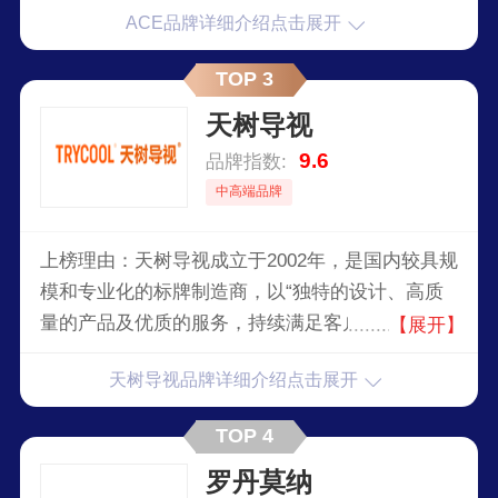
ACE品牌详细介绍点击展开
匹配的综合性广告标识服务的集团公司
TOP 3
天树导视
9.6
品牌指数:
中高端品牌
上榜理由：天树导视成立于2002年，是国内较具规
模和专业化的标牌制造商，以“独特的设计、高质
量的产品及优质的服务，持续满足客户的要求和期
【展开】
望”作为公司的质量方针，其产品被广泛应用于文
天树导视品牌详细介绍点击展开
化空间、城市空间、商业空间、办公大厦等场所。
TOP 4
罗丹莫纳