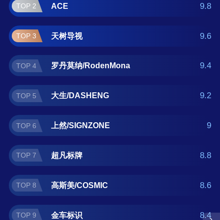
金车标识、友昆标识 。如果您正在查找幼儿园
9.8
ACE
TOP 2
班牌什么牌子好？那么本幼儿园班牌十大品牌
榜单可供您作为选购参考，我们致力于用最真
9.6
天树导视
TOP 3
实的数据提供幼儿园班牌品牌推荐，让您选得
放心。(榜单每月更新一次)
9.4
罗丹莫纳/RodenMona
TOP 4
9.2
大生/DASHENG
TOP 5
9
上然/SIGNZONE
TOP 6
8.8
超凡标牌
TOP 7
8.6
高斯美/COSMIC
TOP 8
8.4
金车标识
TOP 9