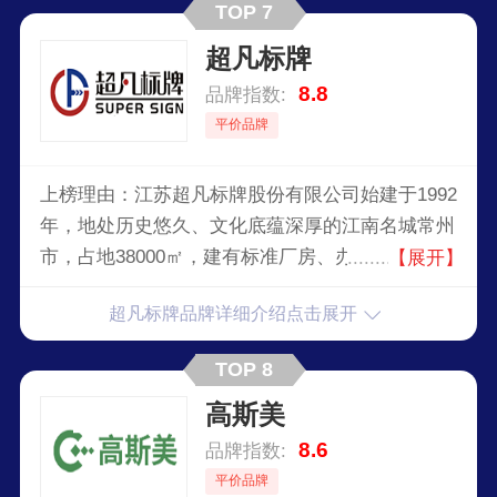
TOP 7
超凡标牌
8.8
品牌指数:
平价品牌
上榜理由：江苏超凡标牌股份有限公司始建于1992
年，地处历史悠久、文化底蕴深厚的江南名城常州
市，占地38000㎡，建有标准厂房、办公用房
【展开】
40000。先后通过ISO90001质量管理体系认证、
超凡标牌品牌详细介绍点击展开
ISO14001环境管理体系认证、T28001健康安全管
理体系、五星售后服务体系等，2015年当选第一届
TOP 8
江苏省标识行业协会会长单位。先后荣获中国一级
高斯美
广告企业（设计制作类）证明商标、2020年高成长
企业、绿色工厂、江苏省五星级数字企业等多项荣
8.6
品牌指数:
誉。2
平价品牌