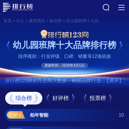
>
>
>
>
首页
办公
展览用品
标识牌
幼儿园班牌十大品牌排行榜
幼儿园班牌十大品牌排行榜
排序规则：行业评级、口碑、销量等12项依据
更新时间：2026年4月1日
排行榜123网依托全网大数据，根据品牌行业评
【展开】
级、口碑、销量等12项指标依据，评选出了幼
儿园班牌十大品牌排行榜，前十名分别是柏年
综合榜
好评榜
投票榜
智能、ACE、天树导视、罗丹莫
纳/RodenMona、大生/DASHENG、上
10
柏年智能
TOP 1
然/SIGNZONE、超凡标牌、高斯美/COSMIC、