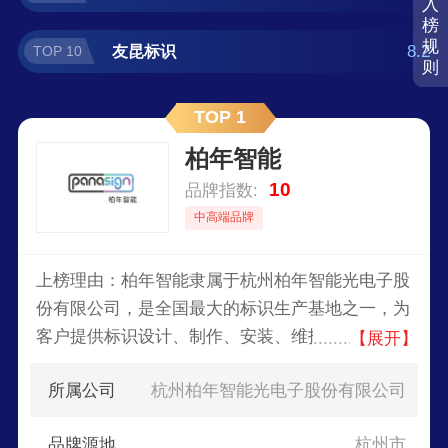
入
榜
规
8.2
友昆标识
TOP 10
则
TOP 1
柏年智能
10
品牌指数:
中高端品牌
上榜理由：柏年智能隶属于杭州柏年智能光电子股
份有限公司，是全国最大的标识生产基地之一，为
客户提供标识设计、制作、安装、维护等一体化服
【展开】
务，客户分跨市政、汽车、能源、超市、银行、酒
所属公司
杭州柏年智能光电子股份有限公司
店、餐饮等多个行业，成功服务于北京奥运会、上
海世博会、世界500强品牌连锁企业，为城市轨道
品牌源地
杭州市