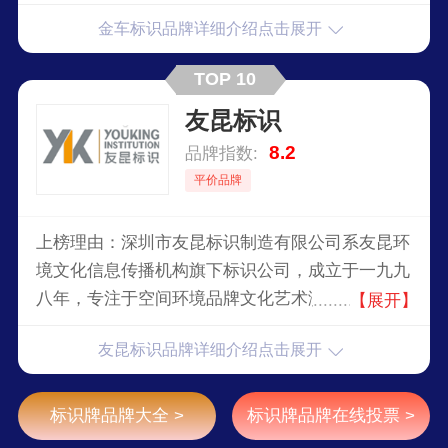
业集项目咨询、研发、培训、设计、生产、安装、
金车标识品牌详细介绍点击展开
维护为一体，在环渤海经济圈北京基地、长三角经
济圈苏州基地等建有国际领先的研发设计院和现代
TOP 10
化生产基地。
友昆标识
8.2
品牌指数:
平价品牌
上榜理由：深圳市友昆标识制造有限公司系友昆环
境文化信息传播机构旗下标识公司，成立于一九九
八年，专注于空间环境品牌文化艺术演绎。结合项
【展开】
目主题、将项目品牌文化细致入微地融入到建筑装
友昆标识品牌详细介绍点击展开
饰装修、园林景观、视觉信息传达系统等各领域细
节，称之为“建筑首饰”。
标识牌品牌大全 >
标识牌品牌在线投票 >