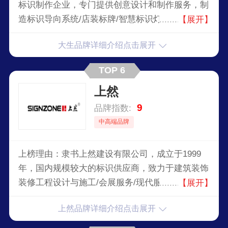
标识制作企业，专门提供创意设计和制作服务，制
造标识导向系统/店装标牌/智慧标识灯箱/广告工程
【展开】
等产品及其配套解决方案，提供户外标识报批/产
大生品牌详细介绍点击展开
品制作/现场安装/后期回访维护等一系列服务
TOP 6
上然
9
品牌指数:
中高端品牌
上榜理由：隶书上然建设有限公司，成立于1999
年，国内规模较大的标识供应商，致力于建筑装饰
装修工程设计与施工/会展服务/现代服务品牌管理/
【展开】
导视系统规划与设计/大型商业连锁智能标识/电子
上然品牌详细介绍点击展开
产品/金融机具/智能设备等研发与制造。