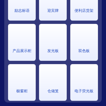
励志标语
迎宾牌
便利店货架
产品展示柜
发光板
双色板
橱窗柜
仓储笼
电子荧光板