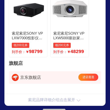
索尼索尼SONY VP
索尼索尼SONY VP
LXW7000投影仪家
LXW5000新款家用
用真4K激光电视客
超高清激光电视真4
领200元券
领200元券
厅影音室家庭影院
K投影家庭影院3D
98799
48299
到手价：
￥
到手价：
￥
高清3D投影机 XW7
影音室 XW5000皓
000投影仪JBL KTV
月白JBL51家庭影院
点歌系统组套 标配1
音响 标配100英寸
旗舰店
20英寸高清拉线电
黑晶抗光窄边画框
动投影幕上门安装
幕配件安装
京东旗舰店
进店逛逛
索尼品牌详细介绍点击展开