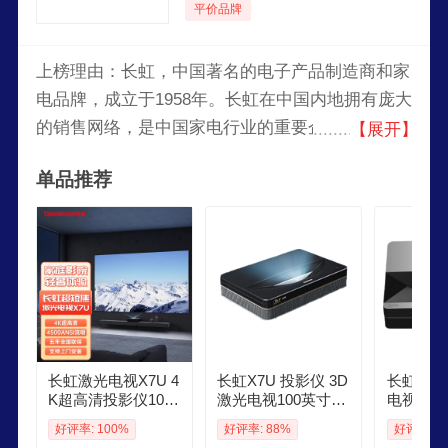
平价品牌
上榜理由：长虹，中国著名的电子产品制造商和家
电品牌，成立于1958年。长虹在中国内地拥有庞大
的销售网络，是中国家电行业的重要企业之一。长
【展开】
虹的产品线包括电视机、空调、冰箱、洗衣机、电
单品推荐
脑、手机等多种家电和电子产品。长虹一直致力于
提供高质量、高性能的产品，满足消费者的需求。
长虹激光电视X7U 4
长虹X7U 投影仪 3D
长虹 V8S
K超高清投影仪100
激光电视100英寸12
电视500
英寸超短焦家庭影
0家庭影院4K超高清
能超高清
好评率: 100%
好评率: 88%
好评率: 1
院家用投影机 主机1
智能家用白天客厅
客厅短焦