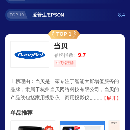
8.4
爱普生/EPSON
TOP 10
TOP 1
当贝
9.7
品牌指数:
中高端品牌
上榜理由：当贝是一家专注于智能大屏增值服务的
品牌，隶属于杭州当贝网络科技有限公司，当贝的
产品线包括家用投影仪、商用投影仪、便携式投影
【展开】
仪以及投影屏幕和其他配件，当贝的投影仪被广泛
单品推荐
应用于家庭娱乐、教育、商务演示以及户外活动等
领域。