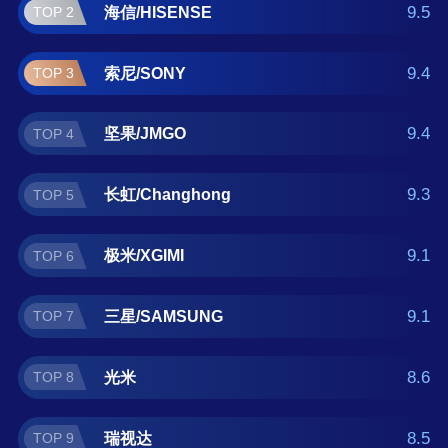
生/EPSON 。如果您正在查找激光电视什么牌
9.5
海信/HISENSE
TOP 2
子好？那么本激光电视十大品牌榜单可供您作
为选购参考，我们致力于用最真实的数据提供
9.4
索尼/SONY
TOP 3
激光电视品牌推荐，让您选得放心。(榜单每月
更新一次)
9.4
坚果/JMGO
TOP 4
9.3
长虹/Changhong
TOP 5
9.1
极米/XGIMI
TOP 6
9.1
三星/SAMSUNG
TOP 7
8.6
光米
TOP 8
8.5
瑞视达
TOP 9