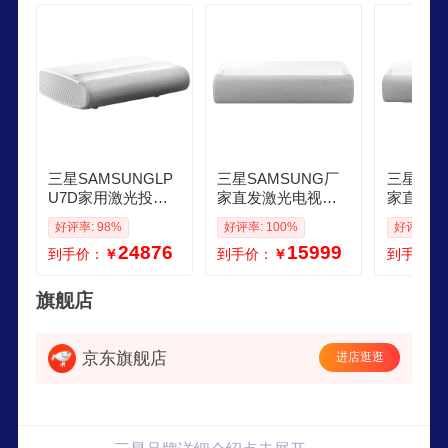
心和制造工厂，产品遍及全球。
三星SAMSUNGLP
三星SAMSUNG厂
三星SAM
U7D家用激光投影
家直发激光电视绚
家直发激
仪4K激光电视超短
幕4K激光投影仪SP
幕4K激
好评率: 98%
好评率: 100%
好评率: 1
焦投影机智能家庭
LSP7TFAXXZ激光
LSP7TF
24876
15999
到手价：
￥
到手价：
￥
到手价：
影院包含100吋屏幕
家庭影院电视 0英寸
家庭影院电
P7单机不含屏幕
英寸 P7
屏或柔性
旗舰店
京东旗舰店
进店逛逛