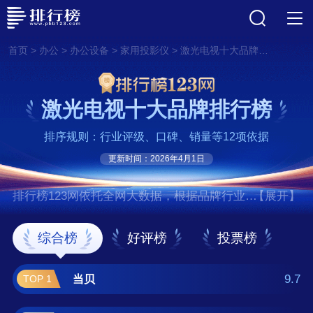
>
>
>
>
首页
办公
办公设备
家用投影仪
激光电视十大品牌排行榜
激光电视十大品牌排行榜
排序规则：行业评级、口碑、销量等12项依据
更新时间：2026年4月1日
排行榜123网依托全网大数据，根据品牌行业评
【展开】
级、口碑、销量等12项指标依据，评选出了激
光电视十大品牌排行榜，前十名分别是当贝、
综合榜
好评榜
投票榜
海信/HISENSE、索尼/SONY、坚果/JMGO、
长虹/Changhong、极米/XGIMI、三
9.7
当贝
TOP 1
星/SAMSUNG、光米、瑞视达、爱普