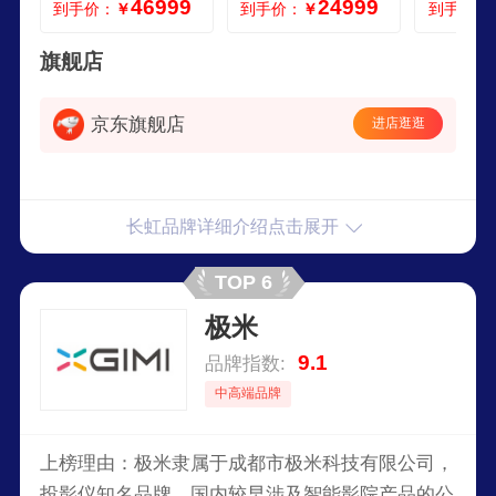
46999
24999
到手价：
￥
到手价：
￥
到手价：
00寸黑栅抗光幕布
别墅办公 4500流明
智能电视机 主机10
0寸菲涅尔抗光幕布
旗舰店
3D眼睛包安装 长虹
X7U
京东旗舰店
进店逛逛
长虹品牌详细介绍点击展开
TOP 6
极米
9.1
品牌指数:
中高端品牌
上榜理由：极米隶属于成都市极米科技有限公司，
投影仪知名品牌，国内较早涉及智能影院产品的公