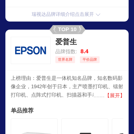
瑞视达品牌详细介绍点击展开
TOP 10
爱普生
8.4
品牌指数:
世界名牌
平价品牌
上榜理由：爱普生是一体机知名品牌，知名数码影
像企业，1942年创于日本，主产喷墨打印机、镭射
打印机、点阵式打印机、扫描器和手表、智能设备
【展开】
等产品的大型企业，爱普生以“超越顾客的期待”为
单品推荐
品牌理念，致力于提供创新和高质量的产品，以满
足不同领域和层次的客户需求。