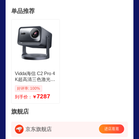
2018年FIFA世界杯官方赞助商，实现继欧洲杯赞
单品推荐
助之后品牌国际化战略的延续。
Vidda海信 C2 Pro 4
K超高清三色激光电
视机投影仪家用家
好评率: 100%
庭影院白天投墙无
7287
到手价：
￥
损光学变焦 Vidda C
2 pro 单机标配
旗舰店
京东旗舰店
进店逛逛