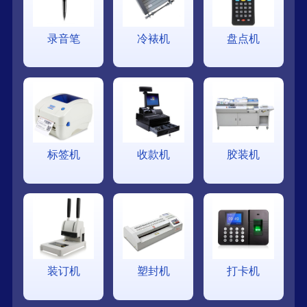
录音笔
冷裱机
盘点机
标签机
收款机
胶装机
装订机
塑封机
打卡机