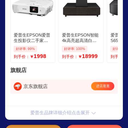
爱普生EPSON爱普
爱普生EPSON智能
爱普生EP
生投影仪二手家用
4k高亮超高清白天
S650B 
全高清 商用办公会
激光电视家用3d超
K激光电
好评率: 99%
好评率: 100%
好评率: 1
议投影机激光电视
短焦投影仪家庭影
高亮投影
1998
18999
到手价：
￥
到手价：
￥
到手价：
长焦超短焦便携108
院高端客厅加带幕
光影院含
0P家庭影院4K 95新
布电影投影机全套
CBX393500流明 对
装一体 EHLS500B4
旗舰店
比度1万51
K 黑色款 4000流明
官方标配配件发票
京东旗舰店
进店逛逛
爱普生品牌详细介绍点击展开