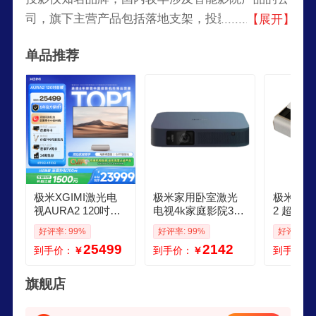
司，旗下主营产品包括落地支架，投影仪，麦克风
【展开】
等多个品类，产品实用且优质，极米是业界领先智
单品推荐
能微投创新企业，以提出“无屏超级电视”概念而出
名。
极米XGIMI激光电
极米家用卧室激光
极米激光电
视AURA2 120吋套
电视4k家庭影院3D
2 超短
装 投影仪家用 家庭
投影机 民宿酒店户
电视投影
好评率: 99%
好评率: 99%
好评率: 1
影院4K超高清 超短
外便携 哈曼卡顿智
体机 家
25499
2142
到手价：
￥
到手价：
￥
到手价：
焦激光客厅
能1080P全高清二手
视机 激
投影仪 极米 Z6X Pr
A2100
o 9成新
旗舰店