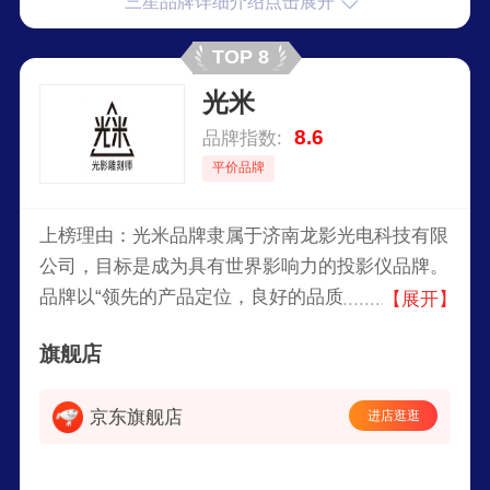
三星品牌详细介绍点击展开
TOP 8
光米
8.6
品牌指数:
平价品牌
上榜理由：光米品牌隶属于济南龙影光电科技有限
公司，目标是成为具有世界影响力的投影仪品牌。
品牌以“领先的产品定位，良好的品质保证，完善
【展开】
的售后服务”为经营理念，做到双赢互利，让产品
旗舰店
不断地在品质、功能、美感及成本之间寻找更完美
的结合点。
京东旗舰店
进店逛逛