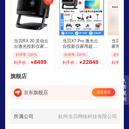
当贝RX 20 灵动云
当贝X7 Pro 激光云
当贝Sma
台激光投影仪家用
台投影仪家用超高
家用超高
酒店智能红外投影
清高亮智能激光电
携智能投
好评率: 100%
好评率: 100%
好评率: 1
机2025新品超高清
视游戏投影机家庭
电视卧室 
8499
22849
到手价：
￥
到手价：
￥
到手价：
高亮投屏激光电视
影院电视2025 包安
t2 标配
游戏
装2100寸超清悬浮
小白盒电动幕套餐
旗舰店
入
榜
京东旗舰店
进店逛逛
规
则
所属公司
杭州当贝网络科技有限公司