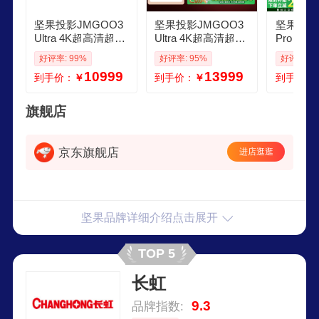
坚果投影JMGOO3
坚果投影JMGOO3
坚果投影
Ultra 4K超高清超短
Ultra 4K超高清超短
Pro 4
焦激光电视纯三色
焦激光电视纯三色
短焦投影
好评率: 99%
好评率: 95%
好评率: 9
激光投影仪家用影
激光投影仪家用影
激光投影
10999
13999
到手价：
￥
到手价：
￥
到手价：
院
院
庭影院200
贴20
旗舰店
京东旗舰店
进店逛逛
坚果品牌详细介绍点击展开
TOP 5
长虹
9.3
品牌指数: