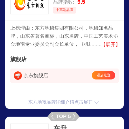
9.5
品牌指数:
中高端品牌
上榜理由：东方地毯集团有限公司，地毯知名品
牌，山东省著名商标，山东名牌，中国工艺美术协
会地毯专业委员会副会长单位，《机织地毯》国家
【展开】
标准重要起草单位，2008北京奥运国家体育馆指定
旗舰店
地毯用品供应商。
京东旗舰店
进店逛逛
东方地毯品牌详细介绍点击展开
TOP 5
东升