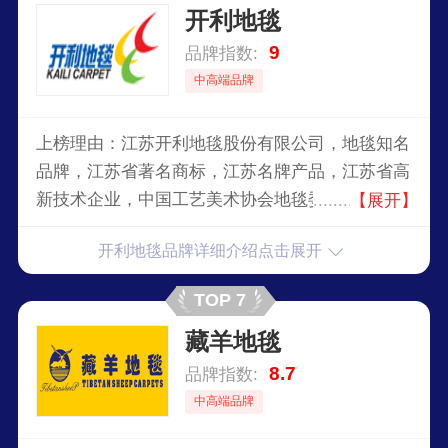
开利地毯
9
品牌指数:
中高端品牌
上榜理由：江苏开利地毯股份有限公司，地毯知名
品牌，江苏省著名商标，江苏名牌产品，江苏省高
新技术企业，中国工艺美术协会地毯委员会常务理
【展开】
事副会长，机织地毯行业标准起草单位之一，国内
开利地毯品牌详细介绍点击展开
最具实力、最具规模的专业地毯制造商之一。
TOP 7
藏羊地毯
8.7
品牌指数:
中高端品牌