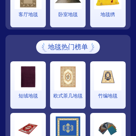
客厅地毯
卧室地毯
地毯绣
地毯热门榜单
短绒地毯
欧式茶几地毯
竹编地毯