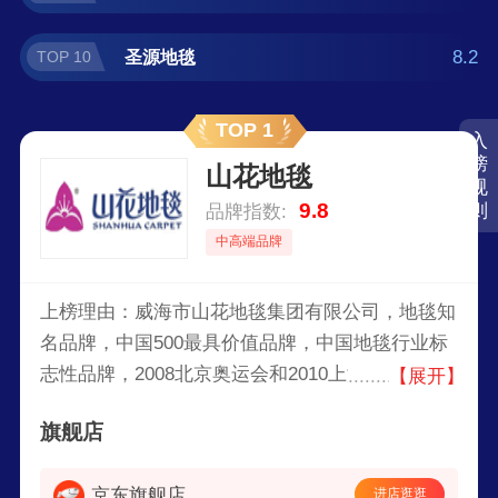
8.2
圣源地毯
TOP 10
TOP 1
入
榜
山花地毯
规
9.8
则
品牌指数:
中高端品牌
上榜理由：威海市山花地毯集团有限公司，地毯知
名品牌，中国500最具价值品牌，中国地毯行业标
志性品牌，2008北京奥运会和2010上海世博会专
【展开】
业服务商，亚洲门类最全，具有强大营销、研发、
旗舰店
生产实力的综合性专业地毯制造商之一。
京东旗舰店
进店逛逛