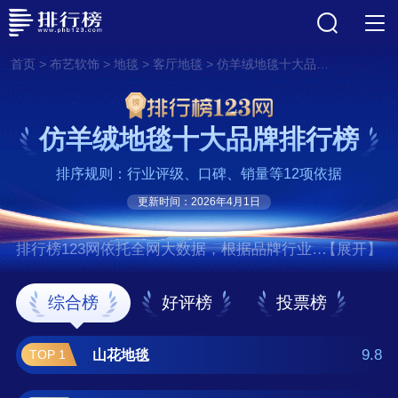
>
>
>
>
首页
布艺软饰
地毯
客厅地毯
仿羊绒地毯十大品牌排行榜
仿羊绒地毯十大品牌排行榜
排序规则：行业评级、口碑、销量等12项依据
更新时间：2026年4月1日
排行榜123网依托全网大数据，根据品牌行业评
【展开】
级、口碑、销量等12项指标依据，评选出了仿
羊绒地毯十大品牌排行榜，前十名分别是山花
综合榜
好评榜
投票榜
地毯、华德地毯、海马/HM、东方地毯/COC、
东升/DONGSHENG、开利地毯、藏羊地毯、华
9.8
山花地毯
TOP 1
腾地毯、英特飞/Interface、圣源地毯 。如果您