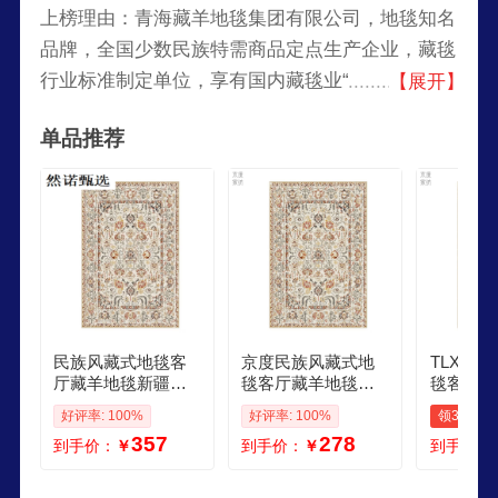
上榜理由：青海藏羊地毯集团有限公司，地毯知名
品牌，全国少数民族特需商品定点生产企业，藏毯
行业标准制定单位，享有国内藏毯业“领头羊”的美
【展开】
誉，集产、供、销、研、教为一体的综合性藏毯生
单品推荐
产经营企业。
民族风藏式地毯客
京度民族风藏式地
TLXT
厅藏羊地毯新疆加
毯客厅藏羊地毯新
毯客厅藏
厚仿羊绒沙发茶几
疆加厚仿羊绒复古
疆加厚仿
好评率: 100%
好评率: 100%
领30元券
毯书房卧 复古 80c
沙发茶几毯书房卧
沙发茶几
357
278
到手价：
￥
到手价：
￥
到手价：
m120cm 羊绒手感
复古 80120cm羊绒
复古 80c
加密加厚
手感加密加厚
羊绒手感