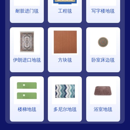
耐脏进门毯
工程毯
写字楼地毯
伊朗进口地毯
方块毯
卧室床边毯
楼梯地毯
多尼尔地毯
浴室地毯