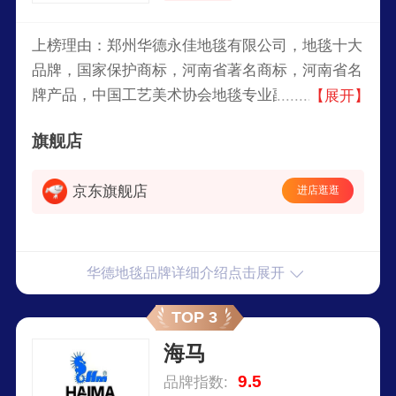
上榜理由：郑州华德永佳地毯有限公司，地毯十大
品牌，国家保护商标，河南省著名商标，河南省名
牌产品，中国工艺美术协会地毯专业副会长，簇绒
【展开】
地毯国家标准起草单位之一，中国产销量最大、产
旗舰店
品品种最全、销售和服务网络最广的企业之一。
京东旗舰店
进店逛逛
华德地毯品牌详细介绍点击展开
TOP 3
海马
9.5
品牌指数: