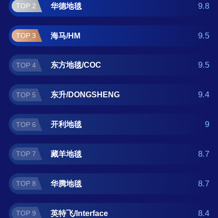
正在查找仿羊绒地毯什么牌子好？那么本仿羊
9.8
华德地毯
TOP 2
绒地毯十大品牌榜单可供您作为选购参考，我
们致力于用最真实的数据提供仿羊绒地毯品牌
9.5
海马/HM
TOP 3
推荐，让您选得放心。(榜单每月更新一次)
9.5
东方地毯/COC
TOP 4
9.4
东升/DONGSHENG
TOP 5
9
开利地毯
TOP 6
8.7
藏羊地毯
TOP 7
8.7
华腾地毯
TOP 8
8.4
英特飞/Interface
TOP 9