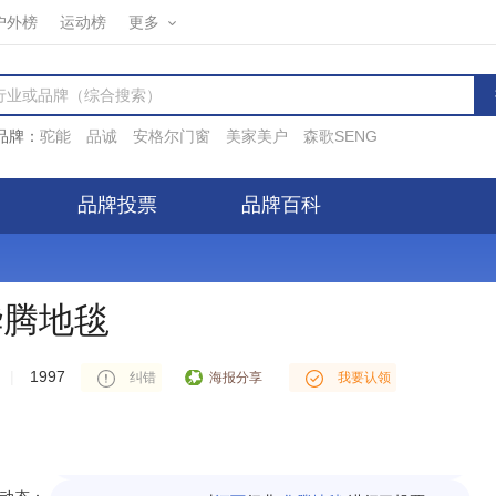
户外榜
运动榜
更多
品牌：
驼能
品诚
安格尔门窗
美家美户
森歌SENG
品牌投票
品牌百科
华腾地毯
IP(42.165.*.*)对
布艺软饰
行业
华腾地毯
进行了投票
|
1997
海报分享
纠错
我要认领
IP(223.243.*.*)对
壁毯
行业
华腾地毯
进行了投票
IP(112.144.*.*)对
地毯
行业
华腾地毯
进行了投票