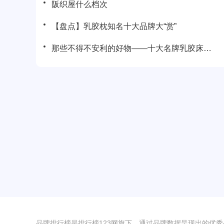
阪织屋什么档次
【盘点】乳胶枕知名十大品牌大“赏”
那些不得不安利的好物——十大名牌乳胶床垫大盘点
品牌排行榜是排行榜123网旗下，通过品牌数据呈现出的优