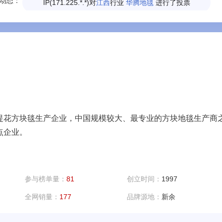
动态：
IP(171.225.*.*)对
江西
行业
华腾地毯
进行了投票
提花方块毯生产企业，中国规模较大、最专业的方块地毯生产商
点企业。
参与榜单量：
81
创立时间：
1997
全网销量：
177
品牌源地：
新余