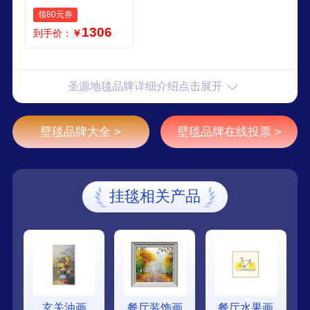
兰羊毛创意挂毯 家
领80元券
装墙饰简约风墙面
1306
到手价：
￥
改造 创意一 6565c
m
圣源地毯品牌详细介绍点击展开
壁毯品牌大全 >
壁毯品牌在线投票 >
挂毯相关产品
玄关油画
餐厅装饰画
餐厅水果画