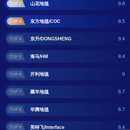
。如果您正在查找挂毯什么牌子好？那么本挂
9.8
山花地毯
TOP 2
毯十大品牌榜单可供您作为选购参考，我们致
力于用最真实的数据提供挂毯品牌推荐，让您
9.5
东方地毯/COC
TOP 3
选得放心。(榜单每月更新一次)
9.4
东升/DONGSHENG
TOP 4
9.4
海马/HM
TOP 5
9
开利地毯
TOP 6
8.7
藏羊地毯
TOP 7
8.7
华腾地毯
TOP 8
8.4
英特飞/Interface
TOP 9