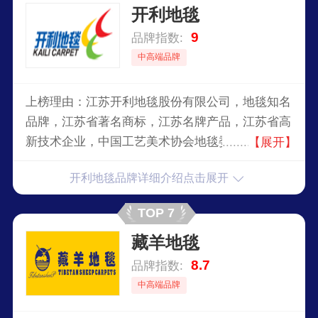
开利地毯
9
品牌指数:
中高端品牌
上榜理由：江苏开利地毯股份有限公司，地毯知名
品牌，江苏省著名商标，江苏名牌产品，江苏省高
新技术企业，中国工艺美术协会地毯委员会常务理
【展开】
事副会长，机织地毯行业标准起草单位之一，国内
开利地毯品牌详细介绍点击展开
最具实力、最具规模的专业地毯制造商之一。
TOP 7
藏羊地毯
8.7
品牌指数:
中高端品牌