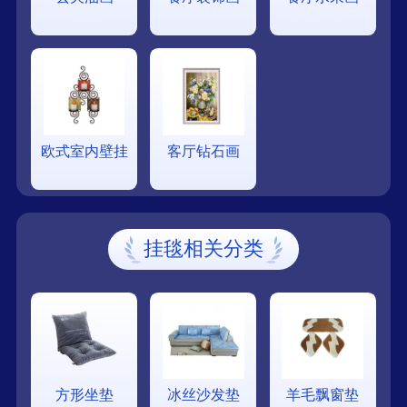
欧式室内壁挂
客厅钻石画
挂毯相关分类
方形坐垫
冰丝沙发垫
羊毛飘窗垫