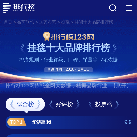
>
>
>
>
首页
布艺软饰
居家布艺
壁毯
挂毯十大品牌排行榜
挂毯十大品牌排行榜
排序规则：行业评级、口碑、销量等12项依据
更新时间：2026年2月1日
排行榜123网依托全网大数据，根据品牌行业评
【展开】
级、口碑、销量等12项指标依据，评选出了挂
毯十大品牌排行榜，前十名分别是华德地毯、
综合榜
好评榜
投票榜
山花地毯、东方地毯/COC、东
升/DONGSHENG、海马/HM、开利地毯、藏羊
9.9
华德地毯
TOP 1
地毯、华腾地毯、英特飞/Interface、圣源地毯