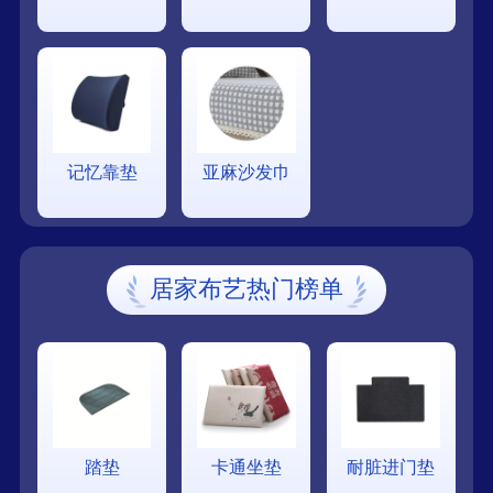
记忆靠垫
亚麻沙发巾
居家布艺热门榜单
踏垫
卡通坐垫
耐脏进门垫