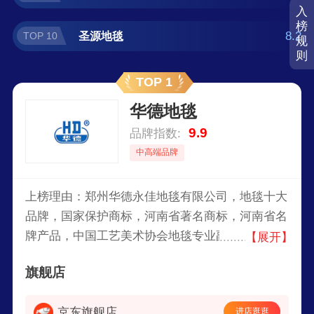
入
榜
8.2
圣源地毯
TOP 10
规
则
TOP 1
华德地毯
9.9
品牌指数:
中高端品牌
上榜理由：郑州华德永佳地毯有限公司，地毯十大
品牌，国家保护商标，河南省著名商标，河南省名
牌产品，中国工艺美术协会地毯专业副会长，簇绒
【展开】
地毯国家标准起草单位之一，中国产销量最大、产
旗舰店
品品种最全、销售和服务网络最广的企业之一。
京东旗舰店
进店逛逛