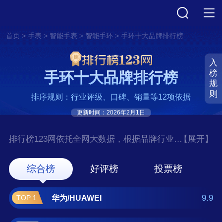
>
>
>
>
首页
手表
智能手表
智能手环
手环十大品牌排行榜
入
榜
手环十大品牌排行榜
规
则
排序规则：行业评级、口碑、销量等12项依据
更新时间：2026年2月1日
排行榜123网依托全网大数据，根据品牌行业评
【展开】
级、口碑、销量等12项指标依据，评选出了手
环十大品牌排行榜，前十名分别是华
综合榜
好评榜
投票榜
为/HUAWEI、小米/MI、OPPO、荣
耀/HONOR、三星/SAMSUNG、乐
9.9
华为/HUAWEI
TOP 1
心/LIFESENSE、KEEP、DIDO、埃微/iwown、