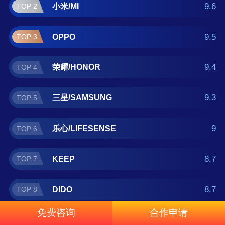
佳明/Garmin 。如果您正在查找手环什么牌子
9.6
小米/MI
TOP 2
好？那么本手环十大品牌榜单可供您作为选购
参考，我们致力于用最真实的数据提供手环品
9.5
OPPO
TOP 3
牌推荐，让您选得放心。(榜单每月更新一次)
9.4
荣耀/HONOR
TOP 4
9.3
三星/SAMSUNG
TOP 5
9
乐心/LIFESENSE
TOP 6
8.7
KEEP
TOP 7
8.7
DIDO
TOP 8
免费咨询
合作申请
8.5
埃微/iwown
TOP 9