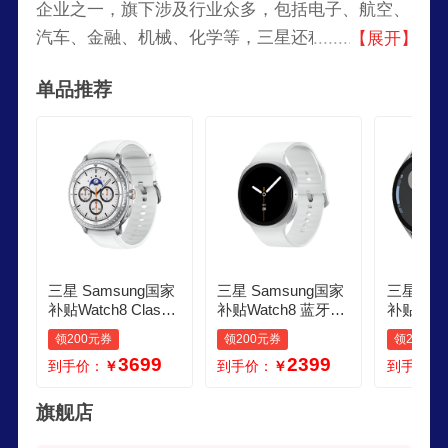
企业之一，旗下涉及行业众多，包括电子、航空、
汽车、金融、机械、化学等，三星还积极投资研
【展开】
发，持续推动技术创新，并且在全球范围内拥有大
单品推荐
量的专利，三星电子在多个国家和地区设有研发中
心和制造工厂，产品遍及全球。
三星 Samsung国家
三星 Samsung国家
三星 Sa
补贴Watch8 Classic
补贴Watch8 蓝牙通
补贴Wat
eSIM通话智能手表
话智能手表运动手
表eSI
领200元券
领200元券
领200元
运动手表适配三星
表电话手表适配三
表适配三
3699
2399
到手价：
￥
到手价：
￥
到手价：
三折叠 46mm 星系
星三折叠 44mm 星
4mm幻
白
辉银
旗舰店