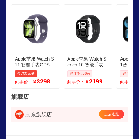
Apple苹果 Watch S
Apple苹果 Watch S
Apple苹
11 智能手表GPS蜂
eries 10 智能手表G
1智能手表
窝款46毫米深空灰
PS款46毫米亮黑色
毫米深空
领700元券
好评率: 96%
好评率: 9
色铝金属表壳黑色
铝金属表壳黑色运
属表壳黑
3298
2199
到手价：
￥
到手价：
￥
到手价：
运动型表带ML MF
动型表带ML MX273
表带ML
DE4CHB
CHB
旗舰店
京东旗舰店
进店逛逛