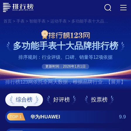
>
>
>
>
首页
手表
智能手表
运动手表
多功能手表十大品牌排行榜
多功能手表十大品牌排行榜
排序规则：行业评级、口碑、销量等12项依据
更新时间：2026年1月1日
排行榜123网依托全网大数据，根据品牌行业评
【展开】
级、口碑、销量等12项指标依据，评选出了多
功能手表十大品牌排行榜，前十名分别是华
综合榜
好评榜
投票榜
为/HUAWEI、三星/SAMSUNG、苹果手
表/Watch、卡西欧/CASIO、小米/MI、OPPO、
9.9
华为/HUAWEI
TOP 1
荣耀/HONOR、ticwatch、佳明/Garmin、