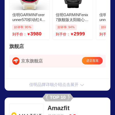
佳明GARMINForer
佳明GARMINFenix
佳明GARM
unner570炽动红42
7旗舰版太阳能心率
unner9
mm心率跑步户外运
血氧跑步骑行户外
游泳滑雪
好评率: 95%
好评率: 94%
好评率: 9
动智能手表生日礼
运动智能手表 DLC
智能手表
3980
2999
到手价：
￥
到手价：
￥
到手价：
物
碳黑
夜黑
旗舰店
京东旗舰店
进店逛逛
佳明品牌详细介绍点击展开
TOP 10
Amazfit