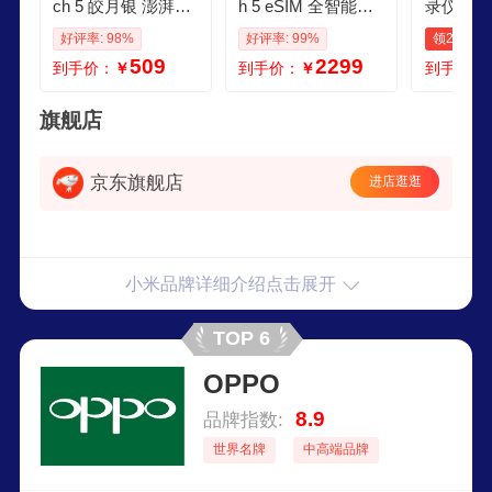
ch 5 皎月银 澎湃O
h 5 eSIM 全智能旗
录仪 国
S 2 心率血氧监测
舰手表 智能手势控
血压手表
好评率: 98%
好评率: 99%
领25元券
蓝牙通话 红米手表5
制 健身房模式 柔雾
全天血氧
509
2299
到手价：
￥
到手价：
￥
到手价：
智能手表 小米汽车
蓝真皮表带款
手表 Xiao
H1 E
旗舰店
京东旗舰店
进店逛逛
小米品牌详细介绍点击展开
TOP 6
OPPO
8.9
品牌指数:
世界名牌
中高端品牌