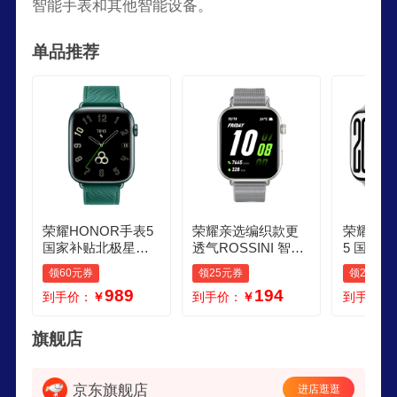
智能手表和其他智能设备。
单品推荐
荣耀HONOR手表5
荣耀亲选编织款更
荣耀HON
国家补贴北极星定
透气ROSSINI 智能
5 国家补
位系统腕上一键体
手表 2i国家补贴151
97英寸
领60元券
领25元券
领25元券
检10天eSIM长续航
85英寸AMOLED大
29g轻薄
989
194
到手价：
￥
到手价：
￥
到手价：
松柏绿 智能手表 送
屏 全天健康监测 编
实时气压
男友
织白
智能手表
旗舰店
京东旗舰店
进店逛逛