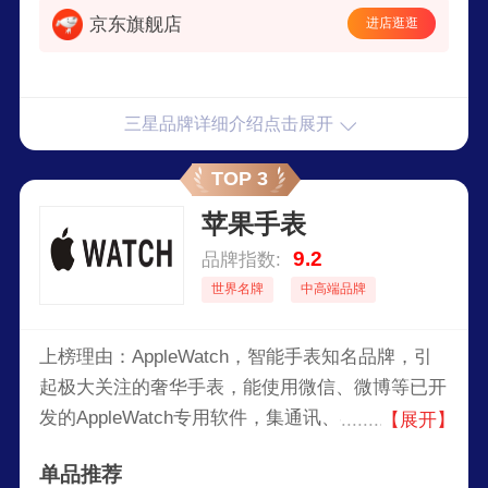
京东旗舰店
进店逛逛
三星品牌详细介绍点击展开
TOP 3
苹果手表
9.2
品牌指数:
世界名牌
中高端品牌
上榜理由：AppleWatch，智能手表知名品牌，引
起极大关注的奢华手表，能使用微信、微博等已开
发的AppleWatch专用软件，集通讯、导航、天气
【展开】
预报、测量心跳等功能于一体的全方位健康和运动
单品推荐
追踪设备。