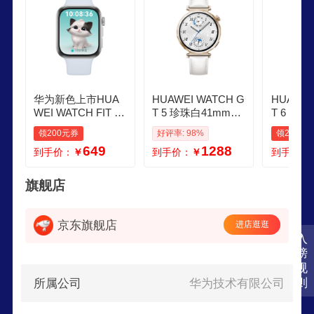
想。
华为新色上市HUA
HUAWEI WATCH G
HUAWEI
WEI WATCH FIT 4
T 5 珍珠白41mm华
T 6 魅影
冰晶蓝氟橡胶表带
为智能手表情绪健
能手表多
领200元券
好评率: 98%
领200元
华为运动智能手表
康助手玄玑感知系
康全新骑
649
1288
到手价：
￥
到手价：
￥
到手价：
超轻薄大屏潮流运
统
为GT6手
动蓝牙通话
级
旗舰店
京东旗舰店
进店逛逛
入
榜
规
则
所属公司
华为技术有限公司