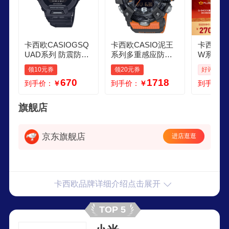
卡西欧CASIOGSQ
卡西欧CASIO泥王
卡西欧CA
UAD系列 防震防水
系列多重感应防水
W系列手
蓝牙多功能计步运
防泥防震登山户外
尚 多功
领10元券
领20元券
好评率: 9
动轻智能手表 GBD
运动多功能手表 第
用表新年礼
670
1718
到手价：
￥
到手价：
￥
到手价：
2001DR
三代小泥王GGB10
W1APF
01A9四重感应蓝牙
电池续航
旗舰店
京东旗舰店
进店逛逛
卡西欧品牌详细介绍点击展开
TOP 5