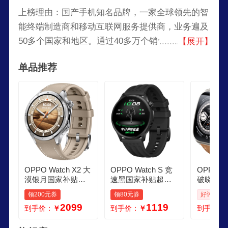
上榜理由：国产手机知名品牌，一家全球领先的智
能终端制造商和移动互联网服务提供商，业务遍及
50多个国家和地区。通过40多万个销售网点及
【展开】
2500个服务中心，与全球用户共享科技之美。致力
单品推荐
于为客户提供最先进和最精致的智能手机、高端影
音设备和移动互联网产品与服务。
OPPO Watch X2 大
OPPO Watch S 竞
OPPO Wa
漠银月国家补贴全
速黑国家补贴超薄
破晓棕国
智能手表运动健康e
设计 AI 运动教练 op
智能手表
领200元券
领80元券
好评率: 9
SIM电话手表 钛合
po智能手表男女运
手表eS
2099
1119
到手价：
￥
到手价：
￥
到手价：
金表圈oppo手表京
动手表防水 京东自
送礼opp
东自营
营
自营