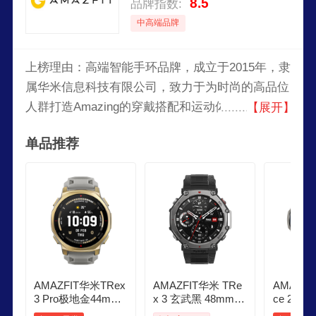
8.5
品牌指数:
中高端品牌
上榜理由：高端智能手环品牌，成立于2015年，隶
属华米信息科技有限公司，致力于为时尚的高品位
人群打造Amazing的穿戴搭配和运动体验，以智能
【展开】
可穿戴设备为基础的移动互联网公司。
单品推荐
AMAZFIT华米TRex
AMAZFIT华米 TRe
AMAZFI
3 Pro极地金44mm
x 3 玄武黑 48mm
ce 2智
智能手表户外运动
智能手表 户外运动
商务运动