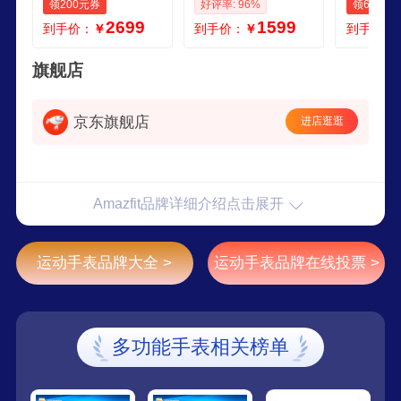
领200元券
好评率: 96%
领60元券
电话手环穿戴男款
骑行登山导航 适用I
血氧心率
2699
1599
到手价：
￥
到手价：
￥
到手价：
女士 京东自营补贴
OS安卓 男女表编制
蓝牙通话
元旦圣诞节礼物
表带套装
年礼物 
旗舰店
京东旗舰店
进店逛逛
Amazfit品牌详细介绍点击展开
运动手表品牌大全 >
运动手表品牌在线投票 >
多功能手表相关榜单