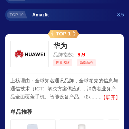
8.5
Amazfit
TOP 10
TOP 1
华为
9.9
品牌指数:
世界名牌
高端品牌
上榜理由：全球知名通讯品牌，全球领先的信息与
通信技术（ICT）解决方案供应商，消费者业务产
品全面覆盖手机、智能设备产品、移动宽带终端、
【展开】
终端云等，凭借自身的全球化网络优势、全球化运
单品推荐
营能力，致力于将最新的科技带给消费者，让世界
各地享受到技术进步的喜悦，以行践言，实现梦