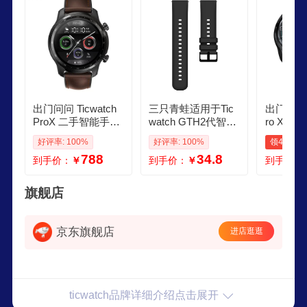
出门问问 Ticwatch
三只青蛙适用于Tic
出门问问Tic
ProX 二手智能手表
watch GTH2代智能
ro XPr
心率血氧 独立通信
手表CXB08硅胶米
G版 通
好评率: 100%
好评率: 100%
领40元券
支持esim Tic watch
兰尼斯磁吸皮质表
息提醒游
788
34.8
到手价：
￥
到手价：
￥
到手价：
proX 95成新
带炼 炭黑色 硅胶黑
率检测 
扣
全套Ticwa
星际黑 4
旗舰店
京东旗舰店
进店逛逛
ticwatch品牌详细介绍点击展开