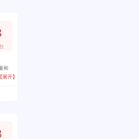
3
数
量和
【展开】
3