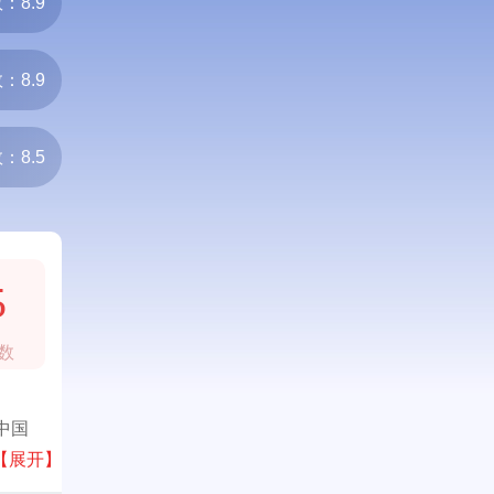
：8.9
：8.9
：8.5
5
数
中国
袜业、
【展开】