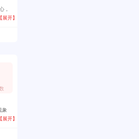
核心，
代年轻
【展开】
心的
数
流象
赋予它
【展开】