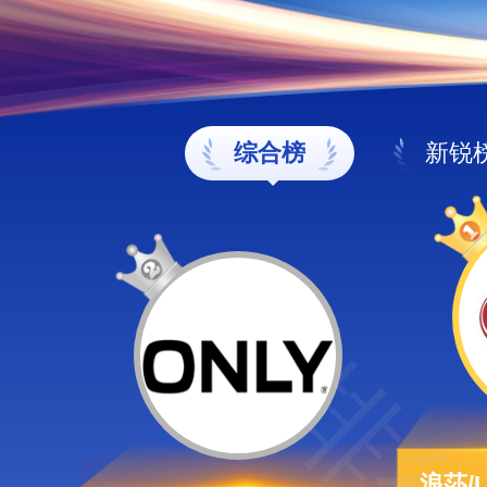
综合榜
新锐
浪莎/L