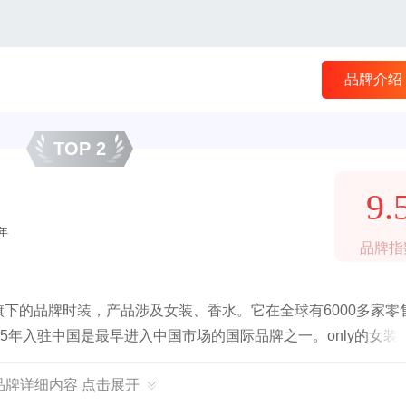
品牌介绍
TOP 2
9.
5年
品牌指
集团旗下的品牌时装，产品涉及女装、香水。它在全球有6000多家零
95年入驻中国是最早进入中国市场的国际品牌之一。only的女装
也可以俏皮浪漫。它代表的是当代女性对时尚和品质的追求，也
Y品牌详细内容 点击展开