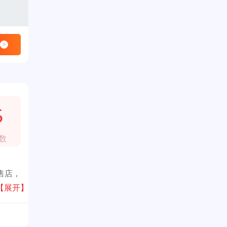
>
5
数
售店，
以牛仔
【展开】
展现出