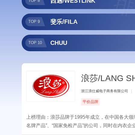
排
西遇/WESTLINK
TOP 8
斐乐/FILA
TOP 9
CHUU
TOP 10
浪莎/LANG S
浙江浪仕威电子商务有限公司
|
平价品牌
上榜理由：浪莎品牌于1995年成立，在中国各大领
名牌产品”、“国家免检产品”的公司，同时在内衣
宏光针织等在内的7家分公司以及十几个销售公司