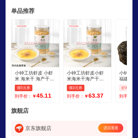
长期稳定的合作关系，品种齐全、价格合理，企业
单品推荐
实力雄厚，重信用、守合同、保证产品质量，以多
品种经营特色和薄利多销的原则，赢得了广大客户
的信任，公司始终奉行“诚信求实、致力服务、唯
求满意”的企业宗旨。
小钟工坊虾皮 小虾
小钟工坊虾皮小虾
小钟工坊紫
米 海米干 海产干货
米海米干海产干货
福建特产
可即食虾仁干 虾皮1
可即食虾仁干 虾皮1
干货 海
领5元券
领3元券
好评率: 1
50g1罐 虾皮150g1
50g1罐
紫菜汤 
45.11
63.37
到手价：
￥
到手价：
￥
到手价：
罐
旗舰店
京东旗舰店
进店逛逛