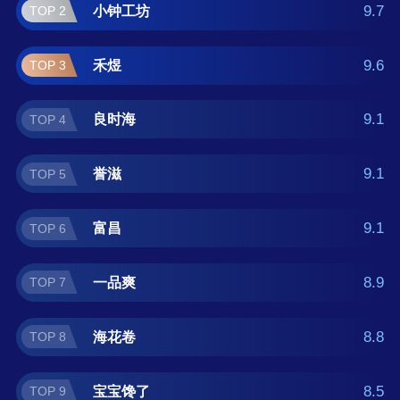
大品牌榜单可供您作为选购参考，我们致力于
9.7
小钟工坊
TOP 2
用最真实的数据提供干虾皮品牌推荐，让您选
得放心。(榜单每月更新一次)
9.6
禾煜
TOP 3
9.1
良时海
TOP 4
9.1
誉滋
TOP 5
9.1
富昌
TOP 6
8.9
一品爽
TOP 7
8.8
海花卷
TOP 8
8.5
宝宝馋了
TOP 9