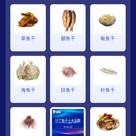
草鱼干
腊鱼干
银鱼干
海鱼干
目鱼干
针鱼干