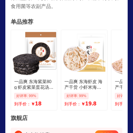
食用菌等农副产品。
单品推荐
一品爽 东海紫菜80
一品爽 东海虾皮 海
一品爽生
g 虾皮紫菜蛋花汤
产干货 小虾米海米
产干货虾
干坛紫菜 不熏不掺
虾仁干 紫菜海带汤
皮 不额
好评率: 99%
好评率: 99%
好评率: 1
料包 烤紫菜食材
调味食材 超市同款
虾皮68g
18
19.8
到手价：
￥
到手价：
￥
到手价：
东海虾皮150g
旗舰店