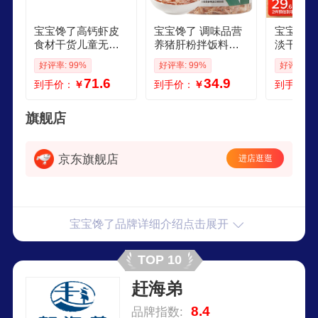
宝宝馋了高钙虾皮
宝宝馋了 调味品营
宝宝馋了
食材干货儿童无添
养猪肝粉拌饭料高
淡干虾米
加盐新鲜淡干虾皮
铁钙锌享宝宝婴幼
食材儿童
好评率: 99%
好评率: 99%
好评率: 9
小虾米海产享宝宝
儿6个月以上辅食食
调味新鲜
71.6
34.9
到手价：
￥
到手价：
￥
到手价：
食谱 百分百虾皮淡
谱 高钙淡干虾皮70
虾皮紫菜
干虾皮70g3罐
g
旗舰店
京东旗舰店
进店逛逛
宝宝馋了品牌详细介绍点击展开
TOP 10
赶海弟
8.4
品牌指数: