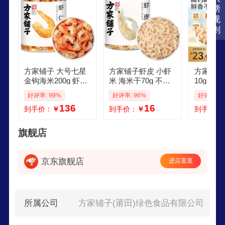
货、粮油米面、健康滋补食材。
榜
规
则
方家铺子 大号七星
方家铺子虾皮 小虾
方家铺子
金钩海米200g 虾仁
米 海米干70g 不咸
10g 海
干 淡干虾干不咸 虾
可打粉
可打粉 
好评率: 99%
好评率: 96%
好评率: 9
米虾皮 粽子食材
虾干海米
136
16
到手价：
￥
到手价：
￥
到手价：
旗舰店
京东旗舰店
进店逛逛
所属公司
方家铺子(莆田)绿色食品有限公司