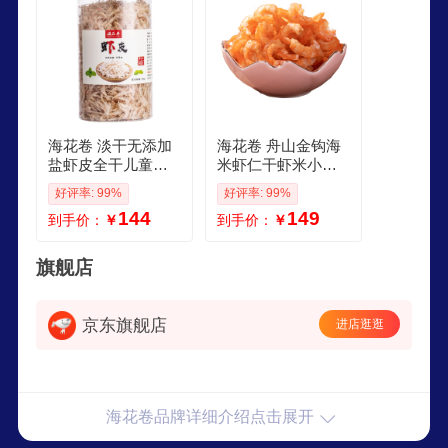
海花卷 淡干无添加
海花卷 舟山金钩海
盐虾皮全干儿童舟
米虾仁干虾米小虾
山特产生晒高钙虾
干大虾皮干货淡干
好评率: 99%
好评率: 99%
皮粉虾米海产干货
无沙免洗海鲜特产
144
149
到手价：
￥
到手价：
￥
特大不加盐100g4罐
金钩海米200g2罐真
发6罐划算
空包装
旗舰店
京东旗舰店
进店逛逛
海花卷品牌详细介绍点击展开