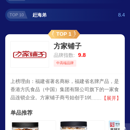
8.4
赶海弟
TOP 10
TOP 1
方家铺子
9.8
品牌指数:
中高端品牌
上榜理由：福建省著名商标，福建省名牌产品，是
香港方氏食品（中国）集团有限公司旗下的一家食
品连锁企业。方家铺子商号始创于19世纪，拥有一
【展开】
百多年的南北干货经营历史和产品质量信誉沉淀，
单品推荐
被业界誉为“干货泰斗”，品牌旗下有10大产品类
目，细分产品已超过550款，核心产品是南北干
入