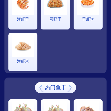
海虾干
河虾干
干虾米
海虾米
热门鱼干