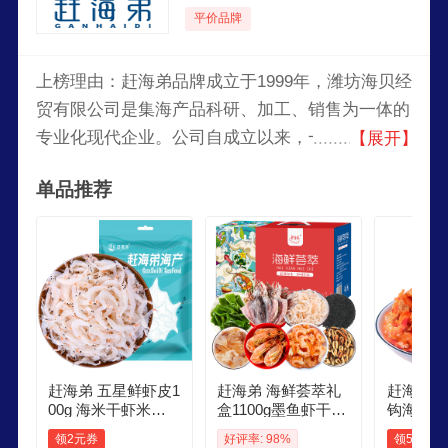
平价品牌
上榜理由：赶海弟品牌成立于1999年，潍坊海贝经
贸有限公司是集海产品科研、加工、销售为一体的
专业化现代企业。公司自成立以来，一直致力于开
【展开】
发干制水产品及盐渍水产品。公司特聘请十多位经
单品推荐
验丰富的水产食品专家，巨资引进冷冻、蒸煮、烘
干设备等大型食品机械设备，成功生产出系列干制
水产品、冷冻水产品及盐渍水产品，深受广大消费
者好评和信赖。
赶海弟 五星鲜虾皮1
赶海弟 海鲜荟萃礼
赶海弟 
00g 海米干虾米皮
盒1100g墨鱼虾干海
钩海米12
紫菜汤 南北干货过
米虾皮紫菜海带 年
山虾仁干
领2元券
好评率: 98%
领5元券
年货节 源头直发
货礼品 源头直发
年货节 