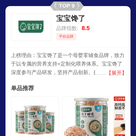
TOP 9
宝宝馋了
8.5
品牌指数:
平价品牌
上榜理由：宝宝馋了是一个母婴零辅食品牌，致力
于以专属的营养支持+定制化喂养体系。宝宝馋了
深度参与产品研发，坚持产品创新。拥有由100多
【展开】
位专业营养师、育儿师、食品工程师、品控专家组
单品推荐
成的专业团队，深入研究宝宝不同成长阶段的生理
特征和心理需求。为成长提供定制化营养搭配。