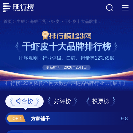
>
>
>
>
首页
生鲜
海鲜干货
虾皮
干虾皮十大品牌排行榜
干虾皮十大品牌排行榜
排序规则：行业评级、口碑、销量等12项依据
更新时间：2026年2月1日
排行榜123网依托全网大数据，根据品牌行业评
【展开】
级、口碑、销量等12项指标依据，评选出了干
虾皮十大品牌排行榜，前十名分别是方家铺
综合榜
好评榜
投票榜
子、小钟工坊、禾煜、良时海、誉滋、富昌、
一品爽、海花卷、宝宝馋了、赶海弟 。如果您
9.8
方家铺子
TOP 1
正在查找干虾皮什么牌子好？那么本干虾皮十