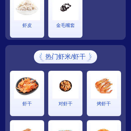
虾皮
金毛嘴套
热门虾米/虾干
虾干
对虾干
烤虾干