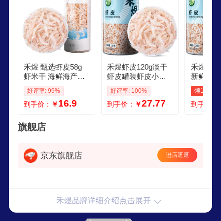
禾煜 甄选虾皮58g
禾煜虾皮120g淡干
禾煜虾皮1
虾米干 海鲜海产干
虾皮罐装虾皮小虾
新鲜淡干
货 煲汤凉拌食材
米虾干海鲜干货咸
装晒海产
好评率: 99%
好评率: 100%
领1元券
虾皮 虾皮120g1罐
虾皮120
16.9
27.77
到手价：
￥
到手价：
￥
到手价：
旗舰店
京东旗舰店
进店逛逛
禾煜品牌详细介绍点击展开