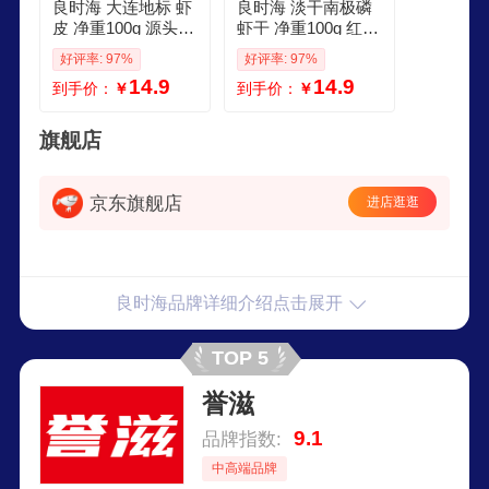
良时海 大连地标 虾
良时海 淡干南极磷
皮 净重100g 源头直
虾干 净重100g 红虾
发 包邮 小虾米干 新
皮虾米 源头直发 年
好评率: 97%
好评率: 97%
年年货
货
14.9
14.9
到手价：
￥
到手价：
￥
旗舰店
京东旗舰店
进店逛逛
良时海品牌详细介绍点击展开
TOP 5
誉滋
9.1
品牌指数:
中高端品牌