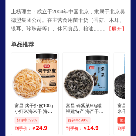
上榜理由：成立于2004年中国北京，隶属于北京昊
德盟集团公司。在主营食用菌干货（香菇、木耳、
银耳、珍珠菇等）、休闲食品、粮油、冲调品、果
【展开】
汁饮料、酱菜食品、调味品、方便食品、海鲜干货
单品推荐
以及南北干货等近百种品类，上千种商品。
富昌 烤干虾皮100g
富昌 碎紫菜50g罐
富昌虾皮
小虾米海米干 海产
福建特产 海产干货
米干虾仁
干货紫菜汤原材料
海带虾皮干坛煲汤
货紫菜汤
好评率: 99%
好评率: 99%
领2元券
调味食材
海苔食材
味食材 
24.9
14.9
到手价：
￥
到手价：
￥
到手价：
g虾皮70